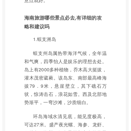
意点就好。
海南旅游哪些景点必去,有详细的攻
略和建议吗
1.蜈支洲岛
蜈支州岛属热带海洋气候，全年温
和气爽，四季怡人是娱乐的理想去处。
岛上有2000多种植物，乔木高大挺拔，
灌木茂密葳蕤。该岛东、南部最高峰海
拔79．9米，悬崖壁立，其下礁石万
状，惊涛击石，浪花如雪。西及北部地
势渐平，一弯沙滩，沙质细白。
环岛海域水清见底，能见度极高，
可达27米。盛产夜光螺、海参、龙虾、