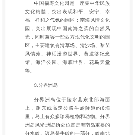
中国福寿文化园是一座集中华民族
文化精髓，突出表现和平、安宁、幸
福、祥和之气氛的园区；南海风情文化
园，突出展现中国南海之滨的自然风
光，同时兼容一些西方现代化文明的园
区，主要建筑有滑草场、滑沙场、黎苗
风情苑、神话漫游世界、黄道婆纪念
馆、海洋公园、海底世界、花鸟天堂
等。
3.分界洲岛
分界洲岛位于陵水县东北部海面
上，距东线高速公路牛岭隧道约8海
里，岛上有众多珍稀植物和动物。分界
洲岛风光:洲岛所处位置是海南岛重要的
分水岭。该岛是牛岭的一部分，岭南北