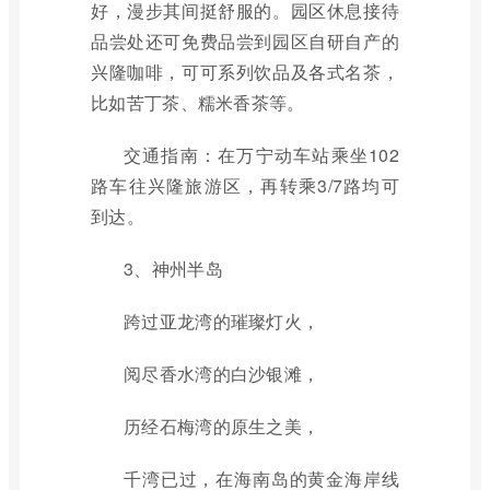
好，漫步其间挺舒服的。园区休息接待
品尝处还可免费品尝到园区自研自产的
兴隆咖啡，可可系列饮品及各式名茶，
比如苦丁茶、糯米香茶等。
交通指南：在万宁动车站乘坐102
路车往兴隆旅游区，再转乘3/7路均可
到达。
3、神州半岛
跨过亚龙湾的璀璨灯火，
阅尽香水湾的白沙银滩，
历经石梅湾的原生之美，
千湾已过，在海南岛的黄金海岸线