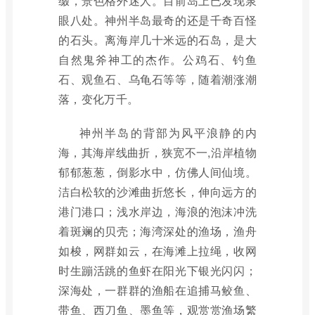
缀，景色格外迷人。目前岛上已发现泉
眼八处。神州半岛最奇的还是千奇百怪
的石头。离海岸几十米远的石岛，是大
自然鬼斧神工的杰作。公鸡石、钓鱼
石、观鱼石、乌龟石等等，随着潮涨潮
落，变化万千。
神州半岛的背部为风平浪静的内
海，其海岸线曲折，狭宽不一,沿岸植物
郁郁葱葱，倒影水中，仿佛人间仙境。
洁白松软的沙滩曲折悠长，伸向远方的
港门港口；浅水岸边，海浪的泡沫冲洗
着斑斓的贝壳；海湾深处的渔场，渔舟
如梭，网群如云，在海滩上拉绳，收网
时生蹦活跳的鱼虾在阳光下银光闪闪；
深海处，一群群的渔船在追捕马鲛鱼、
带鱼、西刀鱼、墨鱼等，观赏赏渔场繁