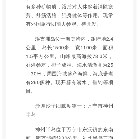
有多种矿物质，浴后对人体起着消除疲
劳、舒筋活胳、强身健体等作用。现常
有外国旅行团前去参观。待开发。
蜈支洲岛位于海棠湾内，距陆地2.4
公里，岛长1500米，宽1100米，面积
1.5平方公里。山峰最高海拔78.3米，
乔灌参差，椰子成林。海水清澈度为25
—30米，周围海域盛产海鲜，海底珊瑚
有260多种。现开辟有潜水、垂钓等项
目。
沙滩沙子细腻度第一：万宁市神州
半岛
神州半岛位于万宁市东沃镇的东南
面，距万城镇约30公里。神州半岛三面