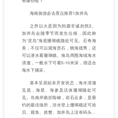
有哪些呢？
海南旅游必去景点推荐1加井岛
之所以火是因为拍摄非诚勿扰2。
加井岛会随季节而发生位移，因此称
为“灵岛”海底珊瑚礁随处可见。石奇海
美，不仅可以观海赏石，眺海揽秀，还
可以潜水看珊瑚礁。海岛周围海域海水
清澈，一般水下可看5-10米深，很适合
海水下捕采。
基本呈原始未开发状态，海水清澈
见底，海星、海参及活体珊瑚随处可
见。岛南岸曲折险峻，岩石众多，是垂
钓的最佳场所，涉水登上珊瑚礁还可拾
贝、观鱼、抓蟹。加井岛上没有码头，