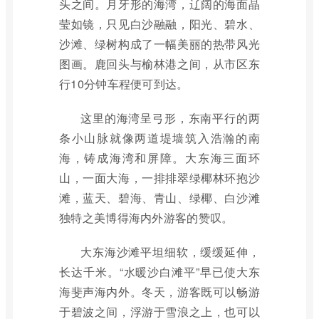
头之间。月牙形的海湾，辽阔的海面晶
莹如镜，只见白沙融融，阳光、碧水、
沙滩、绿树构成了一幅美丽的热带风光
图画。鹿回头与榆林港之间，从市区东
行10分钟车程便可到达。
这里的海湾呈弓形，东南平行的两
条小山脉就像两道堤墙筑入浩瀚的南
海，铸成海湾和屏障。大东海三面环
山，一面大海，一排排翠绿椰林环抱沙
滩，蓝天、碧海、青山、绿椰、白沙滩
独特之美博得海内外游客的赞叹。
大东海沙滩平坦细软，缓缓延伸，
长达千米。“水暖沙白滩平”早已使大东
海斐声海内外。冬天，游客既可以畅游
于碧波之间，浮游于雪浪之上，也可以