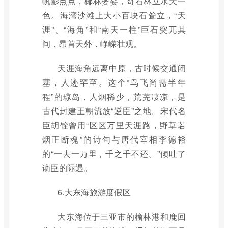
帆影点点，椰林婆娑，奇石林立水天一
色。海湾沙滩上大小百块石耸立，“天
涯”、“海角”和“南天一柱”巨石突兀其
间，昂首天外，峥嵘壮观。
天涯海角远离中原，古时候交通闭
塞，人迹罕至。这个“鸟飞尚需半年
程”的琼岛，人烟稀少，荒芜凄凉，是
古代封建王朝流放“逆臣”之地。宋代名
臣胡铨曾用“区区万里天涯路，野草若
烟正断魂”的诗句与唐代宰相李德裕
的“一去一万里，千之千不还。”倾吐了
谪臣的际遇。
6.大东海旅游度假区
大东海位于三亚市的榆林港和鹿回