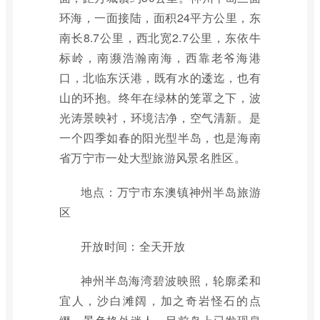
环海，一面接陆，面积24平方公里，东
南长8.7公里，西北宽2.7公里，东依牛
标岭，南濒浩瀚南海，西靠老爷海港
口，北临东沃港，既有水的逶迄，也有
山的环抱。终年在绿林的笼罩之下，波
光涛景映衬，环境洁净，空气清新。是
一个四季如春的阳光型半岛，也是海南
省万宁市一处大型旅游风景名胜区。
地点：万宁市东澳镇神州半岛旅游
区
开放时间：全天开放
神州半岛海湾碧波映照，轮廓柔和
宜人，沙白滩阔，加之奇岩怪石的点