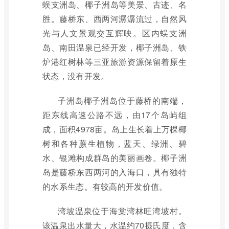
蜈支洲岛、椰子洲岛等美景、古迹、名
胜。藤桥东、西两河潺潺流过，自然风
光与人文景观交互辉映。区内蜈支洲
岛、南田温泉已经开发，椰子洲岛、铁
炉港红树林等三亚旅游资源保留着原生
状态，没有开发。
子洲岛椰子洲岛位于藤桥的南端，
距东线高速公路不远，由17个岛屿组
成，面积4978亩。岛上生长着上万棵椰
树和各种蕨生植物，蓝天、绿洲、碧
水、银滩构成群岛的美丽画卷。椰子洲
岛是藤桥东西两河的入海口，具有独特
的水系生态。有较高的开发价值。
湾坡温泉位于海棠湾林旺湾坡村。
该温泉出水量大，水温约70摄氏度，含