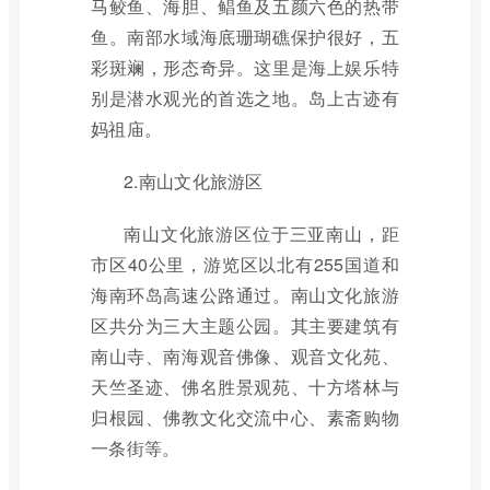
马鲛鱼、海胆、鲳鱼及五颜六色的热带
鱼。南部水域海底珊瑚礁保护很好，五
彩斑斓，形态奇异。这里是海上娱乐特
别是潜水观光的首选之地。岛上古迹有
妈祖庙。
2.南山文化旅游区
南山文化旅游区位于三亚南山，距
市区40公里，游览区以北有255国道和
海南环岛高速公路通过。南山文化旅游
区共分为三大主题公园。其主要建筑有
南山寺、南海观音佛像、观音文化苑、
天竺圣迹、佛名胜景观苑、十方塔林与
归根园、佛教文化交流中心、素斋购物
一条街等。