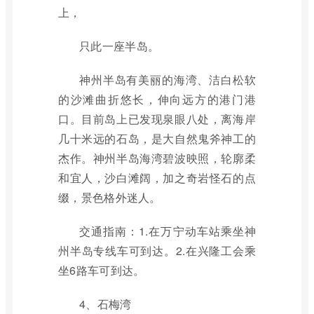
上，
只此一座半岛。
神州半岛有美丽的海湾、洁白松软
的沙滩曲折悠长，伸向远方的港门港
口。目前岛上已发现泉眼八处，离海岸
几十米远的石岛，是大自然鬼斧神工的
杰作。神州半岛海湾碧波映照，轮廓柔
和宜人，沙白滩阔，加之奇岩怪石的点
缀，景色格外迷人。
交通指南：1.在万宁动车站乘坐神
州半岛专线车可到达。2.在兴隆工会乘
坐6路车可到达。
4、石梅湾