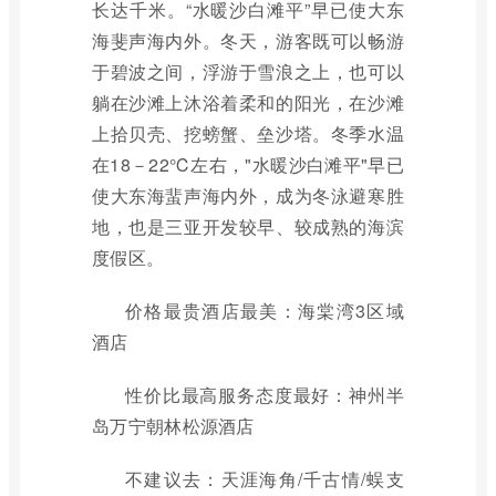
长达千米。“水暖沙白滩平”早已使大东
海斐声海内外。冬天，游客既可以畅游
于碧波之间，浮游于雪浪之上，也可以
躺在沙滩上沐浴着柔和的阳光，在沙滩
上拾贝壳、挖螃蟹、垒沙塔。冬季水温
在18－22℃左右，"水暖沙白滩平"早已
使大东海蜚声海内外，成为冬泳避寒胜
地，也是三亚开发较早、较成熟的海滨
度假区。
价格最贵酒店最美：海棠湾3区域
酒店
性价比最高服务态度最好：神州半
岛万宁朝林松源酒店
不建议去：天涯海角/千古情/蜈支