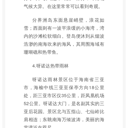
气候大异。在这里常常可以看到奇观。
分界洲岛东面悬崖峭壁，浪花如
雪；西面则有一波平浪缓的小海湾，湾
内的沙滩松软细白。登岛便沐到从烟波
浩渺的南海吹来的海风，其周围海域有
珊瑚礁和热带鱼。
4.呀诺达热带雨林
呀诺达雨林景区位于海南省三亚
市，海榆中线三亚至保亭方向18公里
处，距三亚市区仅35公里，距凤凰机场
52公里。呀诺达大门，是名副其实的三
亚后花园。景区北与五指山、七仙岭比
肩相连；东眺南海万倾波涛，美丽的海
棠湾近在咫尺。