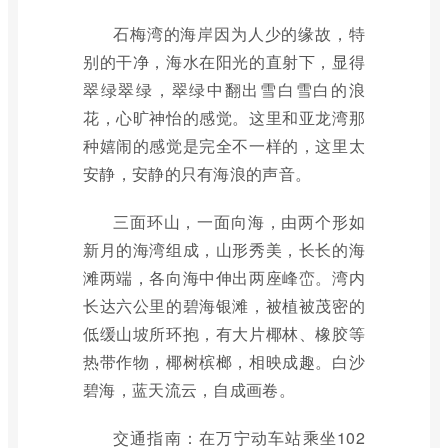
石梅湾的海岸因为人少的缘故，特
别的干净，海水在阳光的直射下，显得
翠绿翠绿，翠绿中翻出雪白雪白的浪
花，心旷神怡的感觉。这里和亚龙湾那
种嬉闹的感觉是完全不一样的，这里太
安静，安静的只有海浪的声音。
三面环山，一面向海，由两个形如
新月的海湾组成，山形秀美，长长的海
滩两端，各向海中伸出两座峰峦。湾内
长达六公里的碧海银滩，被植被茂密的
低缓山坡所环抱，有大片椰林、橡胶等
热带作物，椰树槟榔，相映成趣。白沙
碧海，蓝天流云，自成画卷。
交通指南：在万宁动车站乘坐102