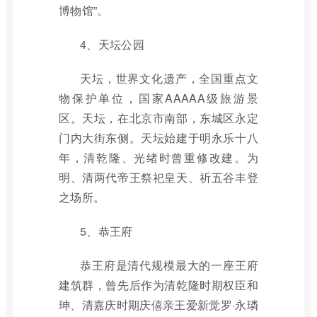
博物馆”。
4、天坛公园
天坛，世界文化遗产，全国重点文
物保护单位，国家AAAAA级旅游景
区。天坛，在北京市南部，东城区永定
门内大街东侧。天坛始建于明永乐十八
年，清乾隆、光绪时曾重修改建。为
明、清两代帝王祭祀皇天、祈五谷丰登
之场所。
5、恭王府
恭王府是清代规模最大的一座王府
建筑群，曾先后作为清乾隆时期权臣和
珅、清嘉庆时期庆僖亲王爱新觉罗·永璘