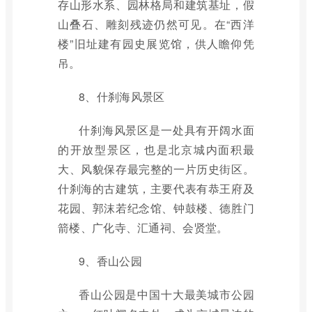
存山形水系、园林格局和建筑基址，假
山叠石、雕刻残迹仍然可见。在“西洋
楼”旧址建有园史展览馆，供人瞻仰凭
吊。
8、什刹海风景区
什刹海风景区是一处具有开阔水面
的开放型景区，也是北京城内面积最
大、风貌保存最完整的一片历史街区。
什刹海的古建筑，主要代表有恭王府及
花园、郭沫若纪念馆、钟鼓楼、德胜门
箭楼、广化寺、汇通祠、会贤堂。
9、香山公园
香山公园是中国十大最美城市公园