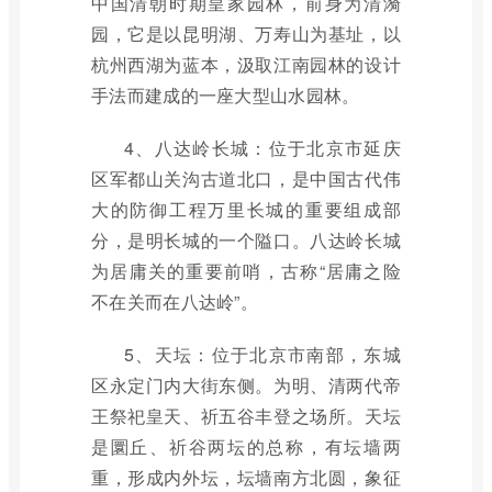
中国清朝时期皇家园林，前身为清漪
园，它是以昆明湖、万寿山为基址，以
杭州西湖为蓝本，汲取江南园林的设计
手法而建成的一座大型山水园林。
4、八达岭长城：位于北京市延庆
区军都山关沟古道北口，是中国古代伟
大的防御工程万里长城的重要组成部
分，是明长城的一个隘口。八达岭长城
为居庸关的重要前哨，古称“居庸之险
不在关而在八达岭”。
5、天坛：位于北京市南部，东城
区永定门内大街东侧。为明、清两代帝
王祭祀皇天、祈五谷丰登之场所。天坛
是圜丘、祈谷两坛的总称，有坛墙两
重，形成内外坛，坛墙南方北圆，象征