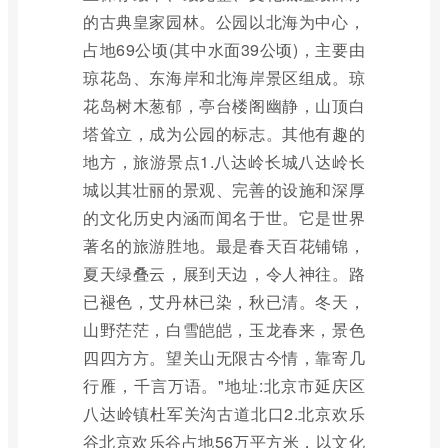
的古典皇家园林。公园以北海为中心，
占地69公顷(其中水面39公顷)，主要由
琼花岛、东海岸和北海岸景区组成。琼
花岛树木葱郁，亭台楼阁幽静，山顶白
塔耸立，成为公园的标志。其他有趣的
地方，旅游景点1.八达岭长城八达岭长
城以其壮丽的景观、完善的设施和深厚
的文化历史内涵而闻名于世。它是世界
著名的旅游胜地。最是春天百花铺锦，
夏天绿叠云，展到天边，令人神往。路
已褪色，艾丹林已染，秋已清。冬天，
山野茫茫，白雪皑皑，玉龙春来，景色
四四方方。望关山无限古今情，靠寄几
行雁，千言万语。"地址:北京市延庆区
八达岭镇杜军关沟古道北口2.北京欢乐
谷北京欢乐谷占地56万平方米，以文化