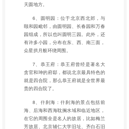
天圆地方。
6、圆明园：位于北京西北郊，与
颐和园毗邻，由圆明园、长春园和万春
园组成，所以也叫圆明三园。此外，还
有许多小园，分布在东、西、南三面，
众星拱月般环绕周围。
7、恭王府：恭王府曾经是著名大
贪官和珅的府邸，都说北京最具特色的
就是四合院，那么恭王府就是全世界最
贵的四合院了。
8、什刹海：什刹海的景点包括前
海、后海和西海耽搁水域和临近地区，
在它的周围全是名人的故居，比如梅兰
芳故居、北京辅仁大学旧址、齐白石旧