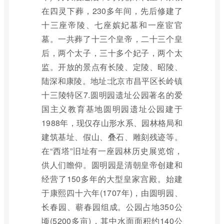
在四灵下葬，230多年间，先后修建了
十三座帝陵、七座嫔妃墓和一座宦官
墓。一共葬了十三个皇帝，二十三个皇
后，两个太子，三十多个妃子，两个太
监。开放的景点有长陵、定陵、昭陵、
陆深和康陵。地址:北京市昌平区长岭镇
十三陵特区7.圆明园遗址公园著名的爱
国主义教育基地圆明园遗址公园建于
1988年，现仅存山形水系、园林格局和
建筑基址、假山、叠石、雕刻残迹等。
在“西塔”旧址有一座园林历史展览馆，
供人们瞻仰。圆明园是清朝皇帝创建和
经营了150多年的大型皇家宫殿。始建
于康熙四十六年(1707年)，由圆明园、
长春园、蕲春园组成。公园占地350公
顷(5200多亩)，其中水面面积约140公