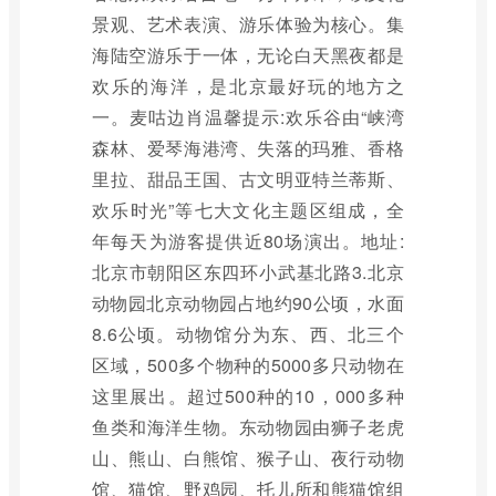
景观、艺术表演、游乐体验为核心。集
海陆空游乐于一体，无论白天黑夜都是
欢乐的海洋，是北京最好玩的地方之
一。麦咕边肖温馨提示:欢乐谷由“峡湾
森林、爱琴海港湾、失落的玛雅、香格
里拉、甜品王国、古文明亚特兰蒂斯、
欢乐时光”等七大文化主题区组成，全
年每天为游客提供近80场演出。地址:
北京市朝阳区东四环小武基北路3.北京
动物园北京动物园占地约90公顷，水面
8.6公顷。动物馆分为东、西、北三个
区域，500多个物种的5000多只动物在
这里展出。超过500种的10，000多种
鱼类和海洋生物。东动物园由狮子老虎
山、熊山、白熊馆、猴子山、夜行动物
馆、猫馆、野鸡园、托儿所和熊猫馆组