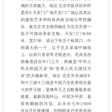
城的古老魅力。地址:北京市延庆区和怀
柔区5.天安门广场天安门广场以其杰出
的建筑艺术和特殊的政治地位举世瞩
目，被北京市文物局确定为北京市第一
批不可移动革命文物。天安门门长66
米，宽37米。戏台下有五个检票口，中
间最大的一个，位于北京皇城中轴线
上。以前只有皇帝才能进出。毛泽东的
画像悬挂在中门上方，两侧是“中华人
民共和国万岁”和“世界人民大团结万
岁”的大幅标语。地址:北京市东城区6.
明十三陵十三陵是中国乃至世界现存最
大的帝王陵，是继帝王之后数量最多的
陵墓。墓葬四面环山，中部为平原，墓
前有蜿蜒的河流。从永乐七年(1409
年)5月长陵建陵，到明朝末代皇帝崇祯