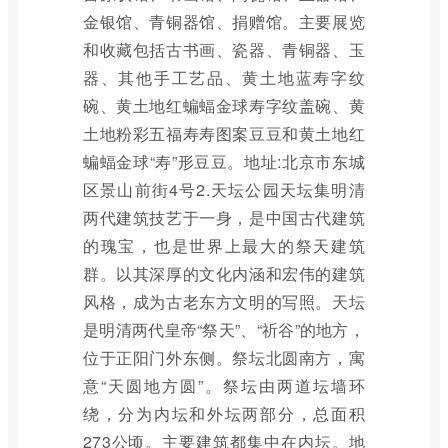
金银馆、青铜器馆、捐赠馆。主要展览
和收藏包括古书画、瓷器、青铜器、玉
器、其他手工艺品、黄土地蓝寿字纹
碗、黄土地红蝙蝠金球寿字纹盖碗、黄
土地粉彩五福寿寿图案豆豆和黄土地红
蝙蝠金球“寿”形豆豆。地址:北京市东城
区景山前街4号2.天坛公园天坛集明清
两代建筑技艺于一身，是中国古代建筑
的瑰宝，也是世界上最大的祭天建筑
群。以其深厚的文化内涵和宏伟的建筑
风格，成为古老东方文明的写照。天坛
是明清两代皇帝“祭天”、“祈谷”的地方，
位于正阳门外东侧。祭坛北圆南方，寓
意“天圆地方圆”。祭坛由两道坛墙环
绕，分为内坛和外坛两部分，总面积
273公顷。主要建筑都集中在内坛。地