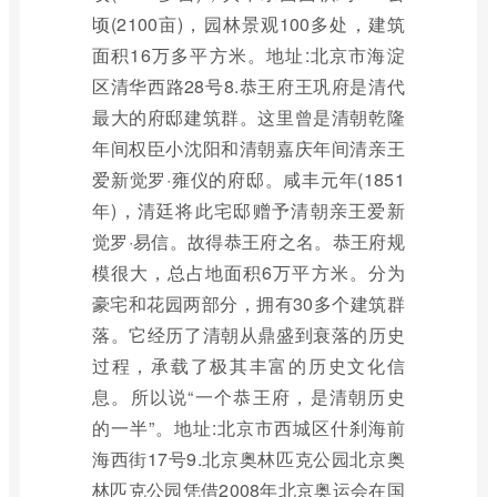
顷(2100亩)，园林景观100多处，建筑
面积16万多平方米。地址:北京市海淀
区清华西路28号8.恭王府王巩府是清代
最大的府邸建筑群。这里曾是清朝乾隆
年间权臣小沈阳和清朝嘉庆年间清亲王
爱新觉罗·雍仪的府邸。咸丰元年(1851
年)，清廷将此宅邸赠予清朝亲王爱新
觉罗·易信。故得恭王府之名。恭王府规
模很大，总占地面积6万平方米。分为
豪宅和花园两部分，拥有30多个建筑群
落。它经历了清朝从鼎盛到衰落的历史
过程，承载了极其丰富的历史文化信
息。所以说“一个恭王府，是清朝历史
的一半”。地址:北京市西城区什刹海前
海西街17号9.北京奥林匹克公园北京奥
林匹克公园凭借2008年北京奥运会在国