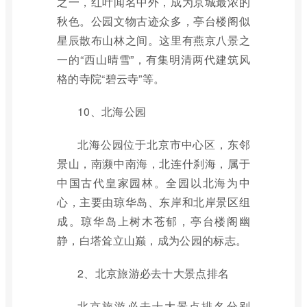
之一，红叶闻名中外，成为京城最浓的
秋色。公园文物古迹众多，亭台楼阁似
星辰散布山林之间。这里有燕京八景之
一的“西山晴雪”，有集明清两代建筑风
格的寺院“碧云寺”等。
10、北海公园
北海公园位于北京市中心区，东邻
景山，南濒中南海，北连什刹海，属于
中国古代皇家园林。全园以北海为中
心，主要由琼华岛、东岸和北岸景区组
成。琼华岛上树木苍郁，亭台楼阁幽
静，白塔耸立山巅，成为公园的标志。
2、北京旅游必去十大景点排名
北京旅游必去十大景点排名分别