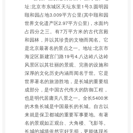
址:北京市东城区天坛东里1号3.圆明园
颐和园占地3.009平方公里(其中颐和园
世界文化遗产区2.97平方公里)，水面约
占四分之三。有7万平方米的古代宫殿
和园林，并以其珍贵的文物而闻名。它
是北京最著名的景点之一。地址:北京市
海淀区新建宫门路19号4.八达岭八达岭
风景区以其壮丽的景观、完善的设施和
深厚的文化历史内涵而闻名于世。它是
世界著名的旅游胜地，是长城的重要组
成部分，是中国古代伟大的防御工程，
也是明代居庸关八景之一。全长5400米
的木鱼长城是中国最长的长城。自古以
来就是保卫都城的重要军事要地。有著
名的景观如正观台、大角楼、飞影等。
长城的城墙依然完好无损，更能体现长