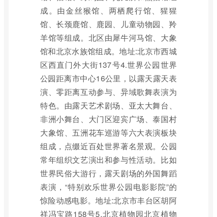
成。由金丝猴馆、两栖爬行馆、猩猩
馆、长颈鹿馆、鹿园、儿童动物园、羚
羊馆等组成。北区由犀牛河马馆、大象
馆和北京水族馆组成。地址:北京市西城
区西直门外大街137号4.世界公园世界
公园距离市中心16公里，以露天露天表
演、零距离互动参与、异域歌舞表演为
特色。由露天艺术剧场、亚太大舞台、
非洲小舞台、大门区迎宾广场、泰国村
大象馆、五洲花车巡游等六大表演板块
组成，点缀近百处世界著名景观。公园
常年组织文艺演出和参与性活动。比如
世界民俗大游行，露天剧场的外国舞蹈
表演，“特别欢乐世界公园电影影院”的
惊险动感电影。地址:北京市丰台区胡阿
祥冯宝路158号5.北京植物园北京植物