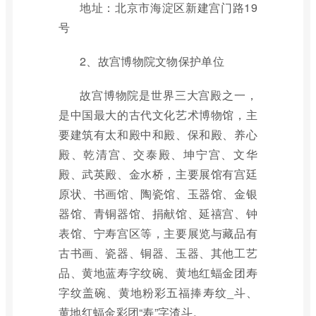
地址：北京市海淀区新建宫门路19
号
2、故宫博物院文物保护单位
故宫博物院是世界三大宫殿之一，
是中国最大的古代文化艺术博物馆，主
要建筑有太和殿中和殿、保和殿、养心
殿、乾清宫、交泰殿、坤宁宫、文华
殿、武英殿、金水桥，主要展馆有宫廷
原状、书画馆、陶瓷馆、玉器馆、金银
器馆、青铜器馆、捐献馆、延禧宫、钟
表馆、宁寿宫区等，主要展览与藏品有
古书画、瓷器、铜器、玉器、其他工艺
品、黄地蓝寿字纹碗、黄地红蝠金团寿
字纹盖碗、黄地粉彩五福捧寿纹_斗、
黄地红蝠金彩团“寿”字渣斗。