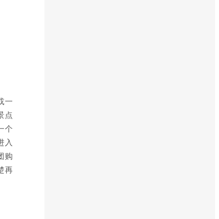
或一
景点
一个
进入
团购
楚再