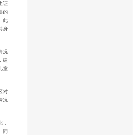
生证
票的
。此
其身
情况
，建
儿童
区对
情况
此，
。同