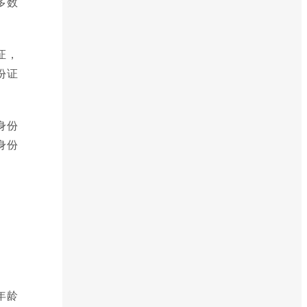
多数
证，
份证
身份
身份
年龄