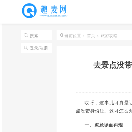
首页
>
旅游攻略
搜索
当前位置：
登录/注册
去景点没带
哎呀，这事儿可真是
点没带身份证。这可怎么
一、尴尬场面再现