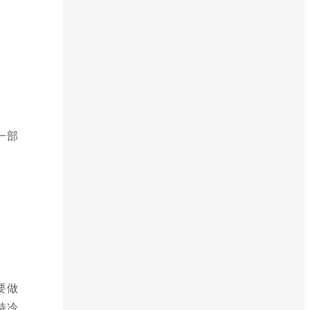
一部
要做
持冷