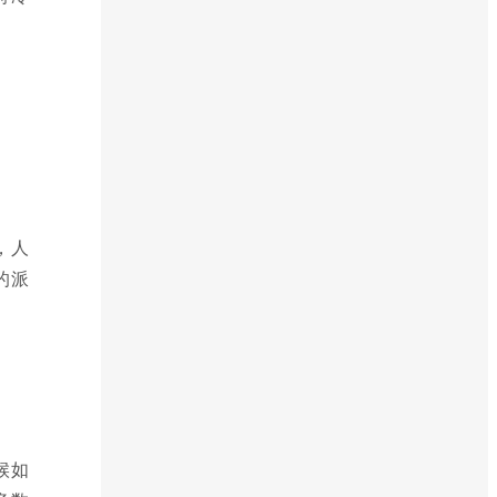
，人
的派
候如