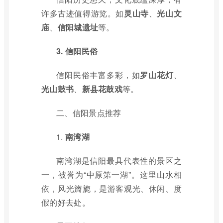
许多古迹值得游览。如
灵山寺
、
光山文
庙
、
信阳城遗址
等。
3. 信阳民俗
信阳民俗丰富多彩，如
罗山花灯
、
光山鼓书
、
新县花鼓戏
等。
二、信阳景点推荐
1.
南湾湖
南湾湖是信阳最具代表性的景区之
一，被誉为“中原第一湖”。这里山水相
依，风光旖旎，是游客观光、休闲、度
假的好去处。