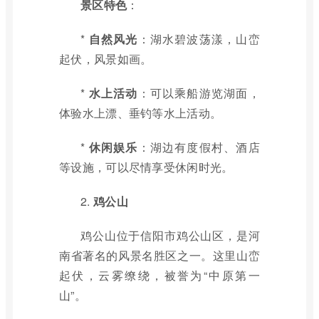
景区特色
：
*
自然风光
：湖水碧波荡漾，山峦
起伏，风景如画。
*
水上活动
：可以乘船游览湖面，
体验水上漂、垂钓等水上活动。
*
休闲娱乐
：湖边有度假村、酒店
等设施，可以尽情享受休闲时光。
2.
鸡公山
鸡公山位于信阳市鸡公山区，是河
南省著名的风景名胜区之一。这里山峦
起伏，云雾缭绕，被誉为“中原第一
山”。