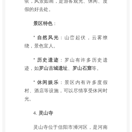
依，风景如画，是游客观光、休闲、度
假的好去处。
景区特色
：
*
自然风光
：山峦起伏，云雾缭
绕，景色宜人。
*
历史遗迹
：罗山有许多历史遗
迹，如
罗山古城遗址
、
罗山石窟
等。
*
休闲娱乐
：景区内有许多度假
村、酒店等设施，可以尽情享受休闲时
光。
4.
灵山寺
灵山寺位于信阳市浉河区，是河南