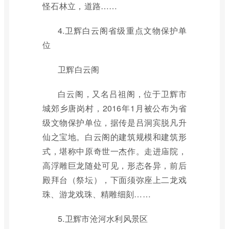
怪石林立，道路……
4.卫辉白云阁省级重点文物保护单
位
卫辉白云阁
白云阁，又名吕祖阁，位于卫辉市
城郊乡唐岗村，2016年1月被公布为省
级文物保护单位，据传是吕洞宾脱凡升
仙之宝地。白云阁的建筑规模和建筑形
式，堪称中原奇世一杰作。走进庙院，
高浮雕巨龙随处可见，形态各异，前后
殿拜台（祭坛），下面须弥座上二龙戏
珠、游龙戏珠、精雕细刻……
5.卫辉市沧河水利风景区