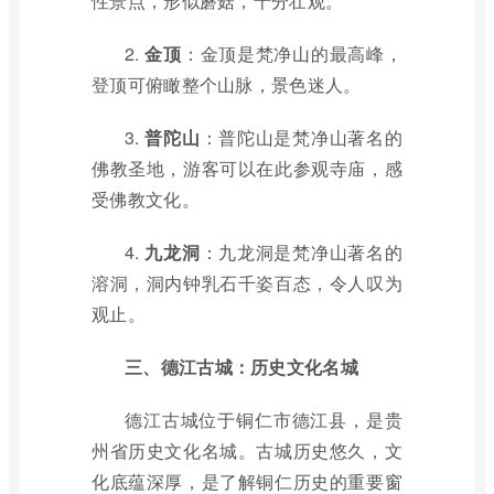
性景点，形似蘑菇，十分壮观。
2.
金顶
：金顶是梵净山的最高峰，
登顶可俯瞰整个山脉，景色迷人。
3.
普陀山
：普陀山是梵净山著名的
佛教圣地，游客可以在此参观寺庙，感
受佛教文化。
4.
九龙洞
：九龙洞是梵净山著名的
溶洞，洞内钟乳石千姿百态，令人叹为
观止。
三、德江古城：历史文化名城
德江古城位于铜仁市德江县，是贵
州省历史文化名城。古城历史悠久，文
化底蕴深厚，是了解铜仁历史的重要窗