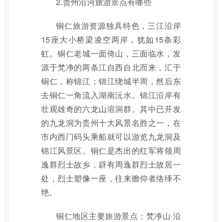
2.贵州沿河旅游景点有哪些
铜仁旅游资源独具特色，三江沿岸
15座大小桥梁凌空两岸，犹如15条彩
虹。铜仁老城一面倚山，三面临水，发
源于梵净的两条江自西自北而来，汇于
铜仁，称锦江；锦江绕城半周，然后东
去铜仁一角流入湖南沅水。锦江沿岸有
壮观雄奇的六龙山溶洞群。其中已开发
的九龙洞为贵州十大风景名胜之一，在
市内西门码头乘船就可以游览九龙洞及
锦江风景区。铜仁是杰出的红军将领周
逸群烈士故乡，辟有周逸群烈士故居一
处，烈士塑像一座，往来瞻仰者络绎不
绝。
铜仁地区主要旅游景点：梵净山·沿