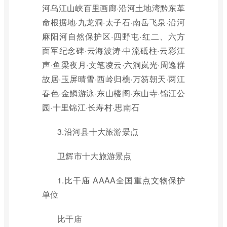
河乌江山峡百里画廊·沿河土地湾黔东革
命根据地·九龙洞·太子石·南岳飞泉·沿河
麻阳河自然保护区·四野屯·红二、六方
面军纪念碑·云海波涛·中流砥柱·云彩江
声·鱼梁夜月·文笔凌云·六洞岚光·周逸群
故居·玉屏晴雪·西岭归樵·万笏朝天·两江
春色·金鳞游泳·东山楼阁·东山寺·锦江公
园·十里锦江·长寿村·思南石
3.沿河县十大旅游景点
卫辉市十大旅游景点
1.比干庙 AAAA全国重点文物保护
单位
比干庙