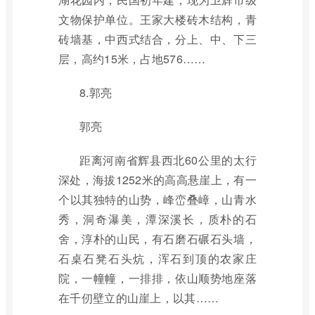
文物保护单位。王家大楼砖木结构，青
砖墙基，中西式结合，分上、中、下三
层，高约15米，占地576……
8.郭亮
郭亮
距离河南省辉县西北60公里的太行
深处，海拔1252米的高高悬崖上，有一
个以其独特的山势，峰峦叠嶂，山青水
秀，洞奇瀑美，潭深溪长，质朴的石
舍，淳朴的山民，有石磨石碾石头墙，
石桌石凳石头炕，浑石到顶的农家庄
院，一幢幢，一排排，依山顺势地座落
在千仞壁立的山崖上，以其……