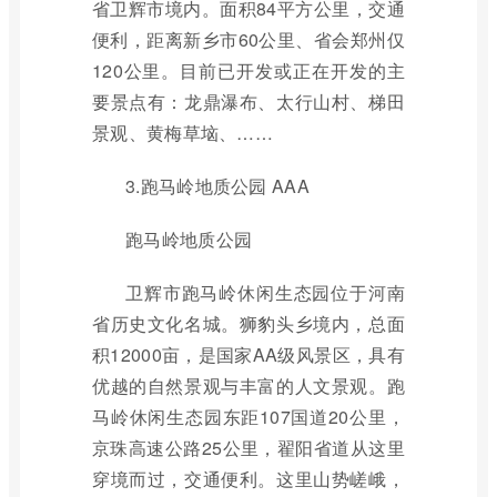
省卫辉市境内。面积84平方公里，交通
便利，距离新乡市60公里、省会郑州仅
120公里。目前已开发或正在开发的主
要景点有：龙鼎瀑布、太行山村、梯田
景观、黄梅草垴、……
3.跑马岭地质公园 AAA
跑马岭地质公园
卫辉市跑马岭休闲生态园位于河南
省历史文化名城。狮豹头乡境内，总面
积12000亩，是国家AA级风景区，具有
优越的自然景观与丰富的人文景观。跑
马岭休闲生态园东距107国道20公里，
京珠高速公路25公里，翟阳省道从这里
穿境而过，交通便利。这里山势嵯峨，