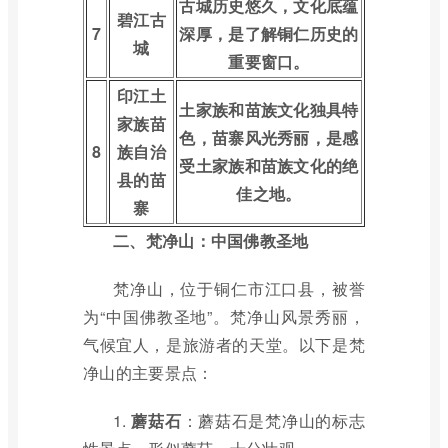
古城历史悠久，文化底蕴
碧江古
7
深厚，是了解铜仁历史的
城
重要窗口。
印江土
土家族和苗族文化独具特
家族苗
色，苗寨风光秀丽，是感
8
族自治
受土家族和苗族文化的绝
县的苗
佳之地。
寨
二、梵净山：中国佛教圣地
梵净山，位于铜仁市江口县，被誉
为“中国佛教圣地”。梵净山风景秀丽，
气候宜人，是旅游者的天堂。以下是梵
净山的主要景点：
1.
蘑菇石
：蘑菇石是梵净山的标志