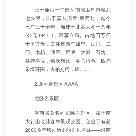
比干庙位于中国河南省卫辉市城北
七公里，比干墓从周武-殷而封，迄今
已有三千余年，庙建于北魏太和十八年
(公元494年)，因墓立庙。占地四万四
千平方米，主体建筑有照壁、山门、二
门、木枋、碑廊、拜殿、大殿、石坊、
墓碑亭等，鳞次栉比，各具特色，四周
朱墙环围，古柏交柯，碑……
2.龙卧岩景区 AAAA
龙卧岩景区
河南省著名的龙卧岩景区，属于南
太行山余脉森林景观公园。它位于有着
2000多年悠久历史的文化名城——河南