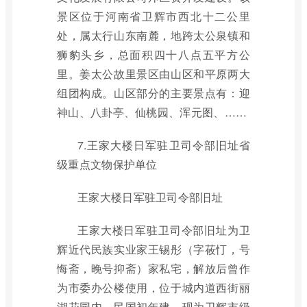
景区位于河南省卫辉市西北十二公里
处，属太行山东南麓，地跨太公泉镇和
狮豹头乡，总面积四十八点五平方公
里。姜太公故里景区由山区和平原两大
组团构成。山区部分的主要景点有：迎
神山、八卦亭、仙桃园、浑元图、……
7.王家大楼日军驻卫司令部旧址省
级重点文物保护单位
王家大楼日军驻卫司令部旧址
王家大楼日军驻卫司令部旧址为卫
辉近代民族实业家王锡彤（字莜忊，号
悔斋，晚号抑斋）家私宅，解放后曾作
为市委办公楼使用，位于城内道西街丽
湖花园内，民国初年建，现为卫辉市级