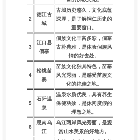
古城历史悠久，文化底蕴
德江古
2
深厚，是了解铜仁历史的
城
重要窗口。
侗族文化丰富多彩，侗寨
江口县
3
古朴典雅，是体验侗族风
侗寨
情的好去处。
苗族文化独具特色，苗寨
松桃苗
4
风光秀丽，是感受苗族文
寨
化的绝佳之地。
温泉水质优良，具有养生
石阡温
5
保健功效，是休闲度假的
泉
理想之地。
思南乌
乌江两岸风光秀丽，是观
6
江
赏山水美景的好地方。