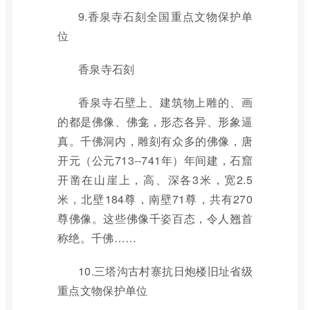
9.香泉寺石刻全国重点文物保护单
位
香泉寺石刻
香泉寺石壁上、建筑物上雕的、画
的都是佛像、佛龛，形态各异、形象逼
真。千佛洞内，雕刻有众多的佛像，唐
开元（公元713--741年）年间建，石窟
开凿在山崖上，高、深各3米，宽2.5
米，北壁184尊，南壁71尊，共有270
尊佛像。这些佛像千姿百态，令人翘首
称绝。千佛……
10.三塔沟古村寨抗日炮楼旧址省级
重点文物保护单位