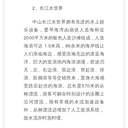
2、长江水世界
中山长江水世界拥有先进的水上娱
乐设备，爱琴海湾由扇状人造海和近
2000平方米的银色人造沙滩组成，人造
海浪可达 1.5米高，86余米的海岸线让
人们亲临海边，感受浩瀚无边的湛蓝海
洋。巨大的造浪池内海浪汹涌，碧波滔
天，左、右边浪、双边浪、突起浪、排
浪、阶梯浪等等交错而来，置身大海感
受跌宕起伏的海浪。总长度570米的从
林漂流，游客可躺在特别设计的泳圈上
沿河漂流，除有常规的水流加速设备
外，丛林漂流还增加了人工造浪系统，
故水流亦时急时缓。