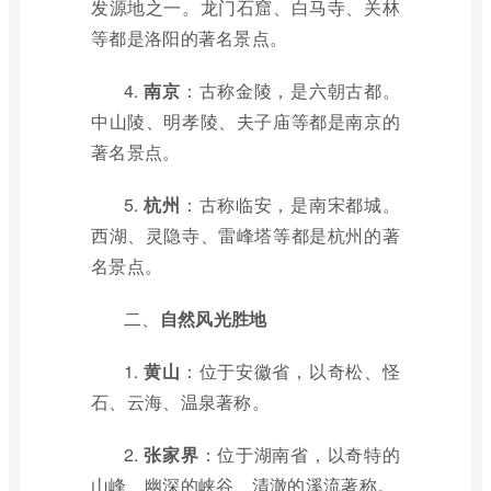
发源地之一。龙门石窟、白马寺、关林
等都是洛阳的著名景点。
4.
南京
：古称金陵，是六朝古都。
中山陵、明孝陵、夫子庙等都是南京的
著名景点。
5.
杭州
：古称临安，是南宋都城。
西湖、灵隐寺、雷峰塔等都是杭州的著
名景点。
二、
自然风光胜地
1.
黄山
：位于安徽省，以奇松、怪
石、云海、温泉著称。
2.
张家界
：位于湖南省，以奇特的
山峰、幽深的峡谷、清澈的溪流著称。