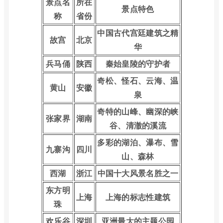
景点名
所在
景点特色
称
省份
中国古代宫廷建筑之精
故宫
北京
华
兵马俑
陕西
秦始皇陵的守护者
奇松、怪石、云海、温
黄山
安徽
泉
奇特的山峰、幽深的峡
张家界
湖南
谷、清澈的溪流
多彩的湖泊、瀑布、雪
九寨沟
四川
山、森林
西湖
浙江
中国十大风景名胜之一
东方明
上海
上海的标志性建筑
珠
欢乐谷
深圳
亚洲最大的主题公园