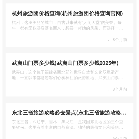
杭州旅游团价格查询(杭州旅游团价格查询官网)
杭州，这座美丽的城市，自古以来就有“人间天堂”的美誉。每
年，都有无数游客慕名而来，想要一睹她的风采。而选择一个
合适的旅 ...
·
8个月前
武夷山门票多少钱(武夷山门票多少钱2025年)
武夷山，这个位于福建省西北部的世界自然和文化双重遗产
地，一直以来都是游客们心驰神往的旅游胜地。武夷山门票多
少钱呢？本 ...
·
8个月前
东北三省旅游攻略必去景点(东北三省旅游攻略必去景点视频介绍)
东北三省，即辽宁、吉林、黑龙江，是我国东北地区的三个重
要省份。这里有着丰富的自然资源、独特的民俗文化和美丽的
自然风光 ...
·
8个月前