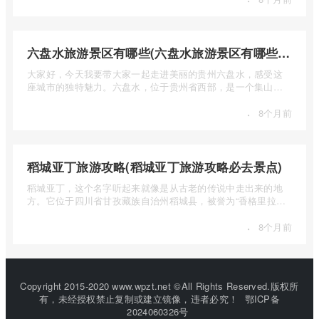
六盘水旅游景区有哪些(六盘水旅游景区有哪些景点值得去)
大家好，今天我要带大家一起走进美丽的贵州六盘水，感受这
座城市的独特魅力。六盘水，位于贵州省西部，是一个集山水
风光、民 ...
·
8个月前
稻城亚丁旅游攻略(稻城亚丁旅游攻略必去景点)
稻城亚丁，这个名字听起来就像是从古老的传说中走出来的地
方。它位于四川省甘孜藏族自治州稻城县，被誉为“香格里拉的
圣地”， ...
·
8个月前
Copyright 2015-2020 www.wpzt.net ©All Rights Reserved.版权所
有，未经授权禁止复制或建立镜像，违者必究！
鄂ICP备
2024060326号