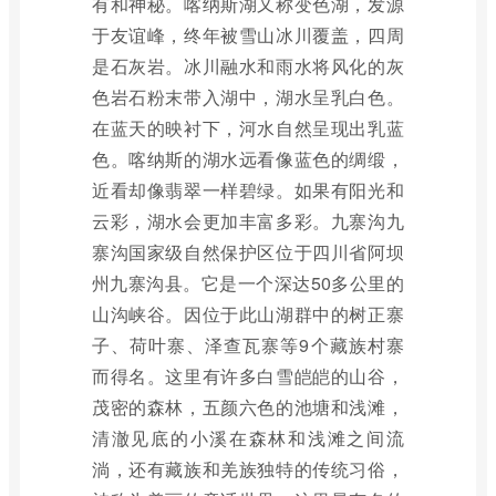
有和神秘。喀纳斯湖又称变色湖，发源
于友谊峰，终年被雪山冰川覆盖，四周
是石灰岩。冰川融水和雨水将风化的灰
色岩石粉末带入湖中，湖水呈乳白色。
在蓝天的映衬下，河水自然呈现出乳蓝
色。喀纳斯的湖水远看像蓝色的绸缎，
近看却像翡翠一样碧绿。如果有阳光和
云彩，湖水会更加丰富多彩。九寨沟九
寨沟国家级自然保护区位于四川省阿坝
州九寨沟县。它是一个深达50多公里的
山沟峡谷。因位于此山湖群中的树正寨
子、荷叶寨、泽查瓦寨等9个藏族村寨
而得名。这里有许多白雪皑皑的山谷，
茂密的森林，五颜六色的池塘和浅滩，
清澈见底的小溪在森林和浅滩之间流
淌，还有藏族和羌族独特的传统习俗，