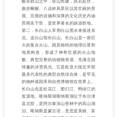
蜒在群山之中，依山而建，跌宕起伏，
曲折蜿蜒。八达岭风景区以其壮丽的景
观、完善的设施和深厚的文化历史内涵
而闻名于世，是世界著名的旅游胜地。
第二，长白山人常用白山黑水来描述东
北。这白山指长白山。长白山是一座巨
大的复合火山。因其独特的地理位置和
地质构造，形成了神奇壮观的火山地
貌、典型完整的动植物资源、充满北国
情趣的冰雪风光。它是欧亚大陆北半部
最具代表性的典型自然综合体，是罕见
的物种基因库和自然博物馆在世界上。
长白山也是松花江、图们江、鸭绿江的
发源地。喀纳斯湖喀纳斯湖位于布尔津
县北部，是阿尔泰深山密林中的高山湖
泊。喀纳斯是蒙古语，意思是美丽、富