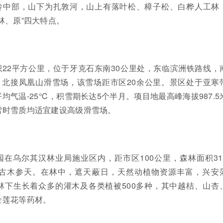
岭中部，山下为扎敦河，山上有落叶松、樟子松、白桦人工林
林、原”四大特点。
22平方公里，位于牙克石东南30公里处，东临滨洲铁路线，
，北接凤凰山滑雪场，该雪场距市区20余公里。景区处于亚寒
均气温-25℃，积雪期长达5个半月。项目地最高峰海拔987.5
雪时雪质均适宜建设高级滑雪场。
在乌尔其汉林业局施业区内，距市区100公里，森林面积31
古木参天。在林中，遮天蔽日，天然动植物资源丰富，兴安
林下生长着众多的灌木及各类植被500多种，其中越桔、山杏
金莲花等药材。