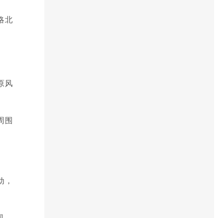
略北
原风
周围
动，
围。