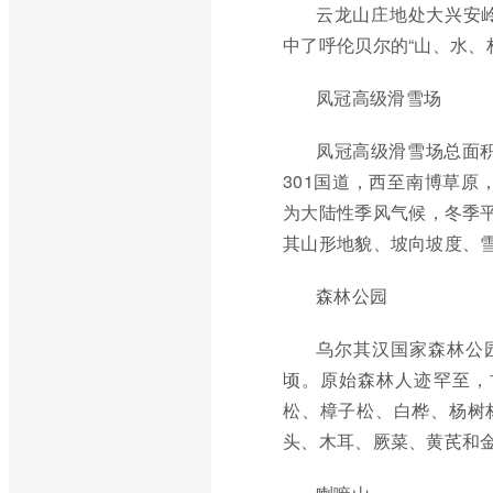
云龙山庄地处大兴安
中了呼伦贝尔的“山、水、
凤冠高级滑雪场
凤冠高级滑雪场总面积
301国道，西至南博草原
为大陆性季风气候，冬季平
其山形地貌、坡向坡度、
森林公园
乌尔其汉国家森林公园
顷。原始森林人迹罕至，
松、樟子松、白桦、杨树
头、木耳、厥菜、黄芪和