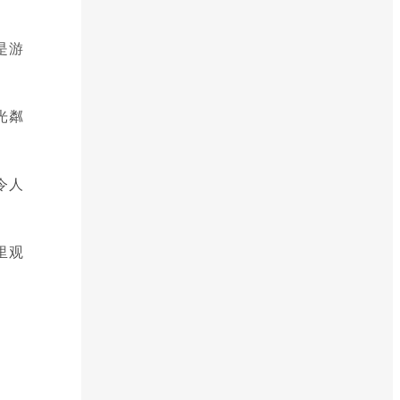
是游
光粼
令人
里观