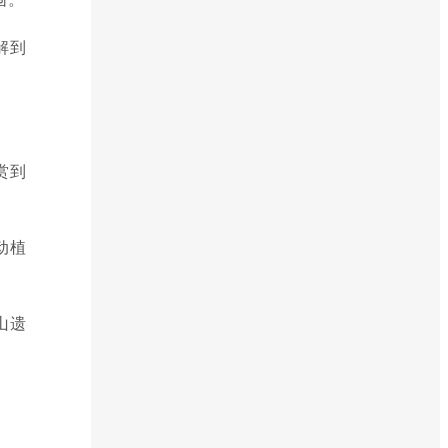
解到
赏到
动植
山遗