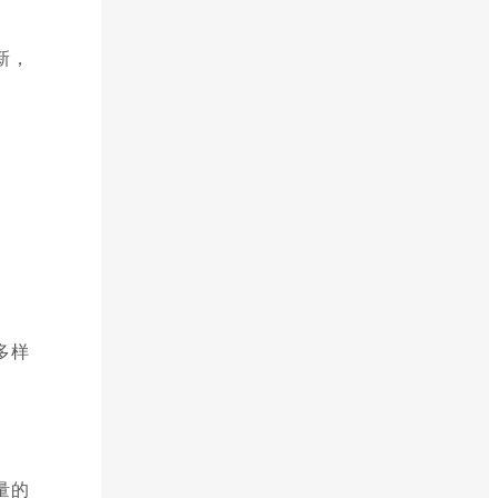
新，
多样
量的