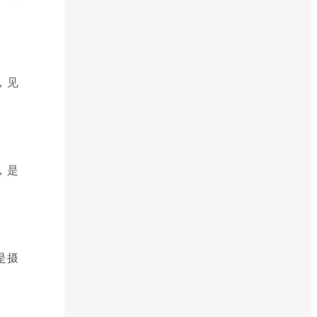
，见
，是
是摄