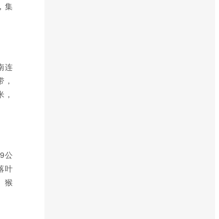
，集
南连
带，
米，
9公
落叶
、猴