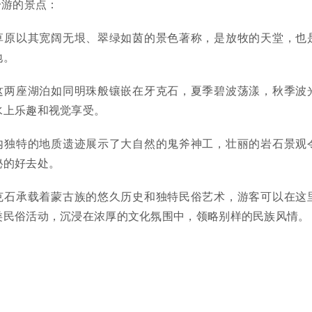
一游的景点：
草原以其宽阔无垠、翠绿如茵的景色著称，是放牧的天堂，也
地。
这两座湖泊如同明珠般镶嵌在牙克石，夏季碧波荡漾，秋季波
水上乐趣和视觉享受。
内独特的地质遗迹展示了大自然的鬼斧神工，壮丽的岩石景观
秘的好去处。
克石承载着蒙古族的悠久历史和独特民俗艺术，游客可以在这
类民俗活动，沉浸在浓厚的文化氛围中，领略别样的民族风情。