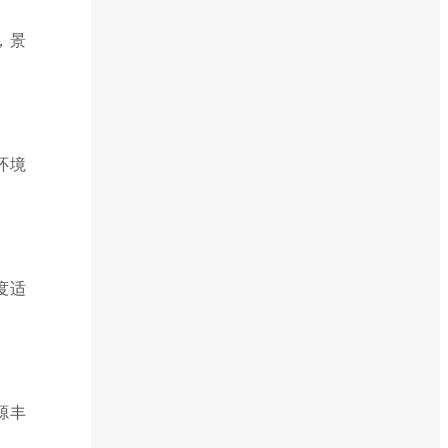
，景
环境
度适
源丰