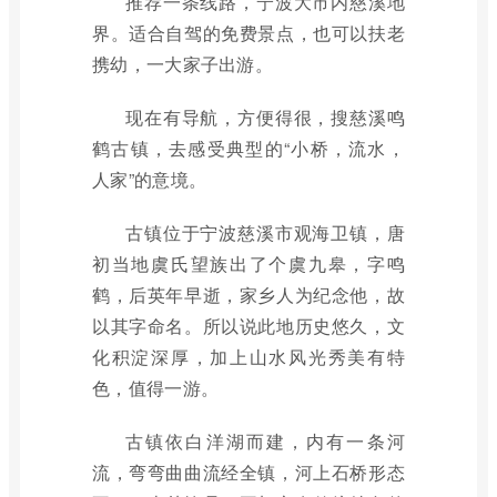
推荐一条线路，宁波大市内慈溪地
界。适合自驾的免费景点，也可以扶老
携幼，一大家子出游。
现在有导航，方便得很，搜慈溪鸣
鹤古镇，去感受典型的“小桥，流水，
人家”的意境。
古镇位于宁波慈溪市观海卫镇，唐
初当地虞氏望族出了个虞九皋，字鸣
鹤，后英年早逝，家乡人为纪念他，故
以其字命名。所以说此地历史悠久，文
化积淀深厚，加上山水风光秀美有特
色，值得一游。
古镇依白洋湖而建，内有一条河
流，弯弯曲曲流经全镇，河上石桥形态