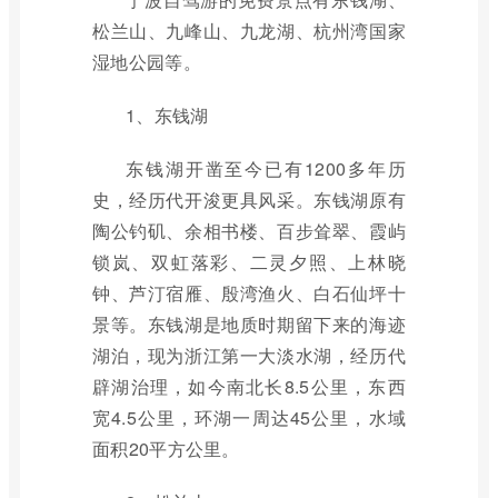
松兰山、九峰山、九龙湖、杭州湾国家
湿地公园等。
1、东钱湖
东钱湖开凿至今已有1200多年历
史，经历代开浚更具风采。东钱湖原有
陶公钓矶、余相书楼、百步耸翠、霞屿
锁岚、双虹落彩、二灵夕照、上林晓
钟、芦汀宿雁、殷湾渔火、白石仙坪十
景等。东钱湖是地质时期留下来的海迹
湖泊，现为浙江第一大淡水湖，经历代
辟湖治理，如今南北长8.5公里，东西
宽4.5公里，环湖一周达45公里，水域
面积20平方公里。