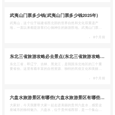
武夷山门票多少钱(武夷山门票多少钱2025年)
武夷山，这个位于福建省西北部的世界自然和文化双重遗产
地，一直以来都是游客们心驰神往的旅游胜地。武夷山门票多
少钱呢？本 ...
·
8个月前
东北三省旅游攻略必去景点(东北三省旅游攻略必去景点视频介绍)
东北三省，即辽宁、吉林、黑龙江，是我国东北地区的三个重
要省份。这里有着丰富的自然资源、独特的民俗文化和美丽的
自然风光 ...
·
8个月前
六盘水旅游景区有哪些(六盘水旅游景区有哪些景点值得去)
大家好，今天我要带大家一起走进美丽的贵州六盘水，感受这
座城市的独特魅力。六盘水，位于贵州省西部，是一个集山水
风光、民 ...