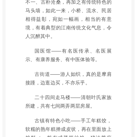
不一、古朴沧桑，再加之有传统特色的
马头墙，如此一来，小桥、流水、民居
相得益彰，宛如一幅画，相当的有意
境，有着典型的江南传统文化气息，令
人沉醉其中。
国医馆——有名医传承、名医展
示、有康养服务、有中医体验等。
古街道——游人如织，真的是摩肩
接踵，边逛边买，不亦乐乎。
二十四间走马楼——清朝叶氏家族
所建，共有七间两弄两层房屋。
古镇有特色小吃——手工年糕饺，
软糯的熟年糕擀成皮状，再在里面放上