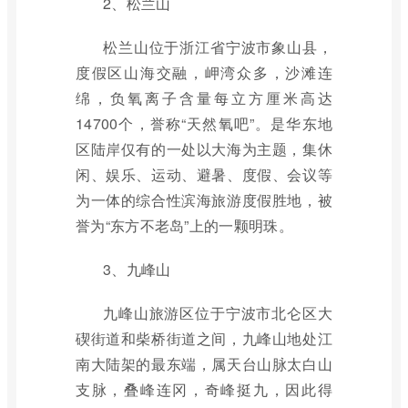
2、松兰山
松兰山位于浙江省宁波市象山县，
度假区山海交融，岬湾众多，沙滩连
绵，负氧离子含量每立方厘米高达
14700个，誉称“天然氧吧”。是华东地
区陆岸仅有的一处以大海为主题，集休
闲、娱乐、运动、避暑、度假、会议等
为一体的综合性滨海旅游度假胜地，被
誉为“东方不老岛”上的一颗明珠。
3、九峰山
九峰山旅游区位于宁波市北仑区大
碶街道和柴桥街道之间，九峰山地处江
南大陆架的最东端，属天台山脉太白山
支脉，叠峰连冈，奇峰挺九，因此得