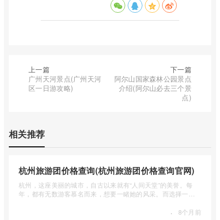
上一篇
下一篇
广州天河景点(广州天河
阿尔山国家森林公园景点
区一日游攻略)
介绍(阿尔山必去三个景
点)
相关推荐
杭州旅游团价格查询(杭州旅游团价格查询官网)
杭州，这座美丽的城市，自古以来就有“人间天堂”的美誉。每
年，都有无数游客慕名而来，想要一睹她的风采。而选择一个
合适的旅 ...
·
8个月前