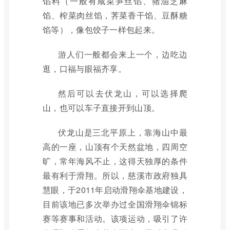
馅料（一般有咸菜笋丝馅、猪油芝麻
馅、榨菜肉丝馅，荠菜香干馅、豆酥糖
馅等），像包饺子一样包起来。
游人们一般都会来上一个，边吃边
逛，口福与眼福齐享。
然后可以去伏龙山，可以选择爬
山，也可以车子直接开到山顶。
伏龙山是三北平原上，靠海山中最
高的一座，山顶有个天然盆地，四周空
旷，常年海风不止，这得天独厚的条件
最有利于滑翔。所以，慈溪市政府独具
慧眼，于2011年启动滑翔伞基地建设，
目前该地已多次举办过全国滑翔伞锦标
赛等赛事和活动。该项运动，吸引了许