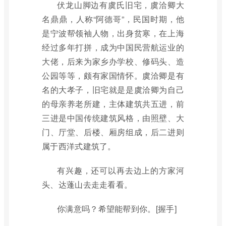
伏龙山脚边有虞氏旧宅，虞洽卿大
名鼎鼎，人称“阿德哥”，民国时期，他
是宁波帮领袖人物，出身贫寒，在上海
经过多年打拼，成为中国民营航运业的
大佬，后来为家乡办学校、修码头、造
公园等等，颇有家国情怀。虞洽卿是有
名的大孝子，旧宅就是是虞洽卿为自己
的母亲养老所建，主体建筑共五进，前
三进是中国传统建筑风格，由照壁、大
门、厅堂、后楼、厢房组成，后二进则
属于西洋式建筑了。
有兴趣，还可以再去边上的方家河
头、达蓬山去走走看看。
你满意吗？希望能帮到你。[握手]