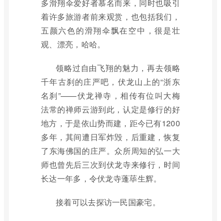
多滑翔伞爱好者慕名而来，同时也吸引
着许多旅游者前来观赏，也包括我们，
五颜六色的滑翔伞飘在空中，很是壮
观、漂亮，哈哈。
领略过自由飞翔的魅力，再去领略
千年古刹的庄严吧，伏龙山上的“浙东
名刹”——伏龙禅寺，相传有位叫大梅
法常的禅师云游到此，认定是修行的好
地方，于是依山势而建，距今已有1200
多年，其间遭日军炸毁，后重建，恢复
了东海佛国的庄严。众所周知的弘一大
师也曾先后三次到伏龙寺来修行，时间
长达一年多，令伏龙寺蓬荜生辉。
接着可以去探访一民国豪宅。