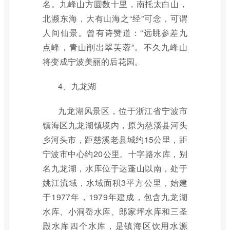
名。九峰山方圆数十里，南托太白山，
北濒东海，大有山海之“经”可念，可谓
人间仙景。曾有诗赞道：“远眺参差九
点峰，青山削出翠芙蓉”。不久九峰山
将变成宁波美丽的后花园。
4、九龙湖
九龙湖风景区，位于浙江省宁波市
镇海区九龙湖镇境内，原为慈溪县河头
乡河头市，距慈溪老县城约15公里，距
宁波市中心约20公里。十字路水库，别
名九龙湖，水库位于达蓬山以南，处于
姚江流域，水域面积3平方公里，始建
于1977年，1979年建成，包含九龙湖
水库、小洞岙水库、郎家坪水库和三圣
殿水库四个水库，是镇海区饮用水源