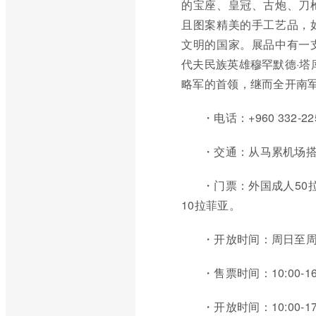
的宝座、皇冠、古炮、刀
且图案精美的手工艺品，
文明的国家。展品中有一
代夫民族英雄穆罕默德·塔
略军的首领，继而全开南
・电话：+960 332-2
・交通：从马累机场
・门票：外国成人50
10拉菲亚。
・开放时间：周日至周四 
・售票时间：10:00-16
・开放时间：10:00-17