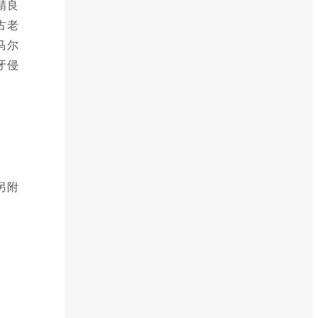
精良
古老
马尔
牙侵
另附