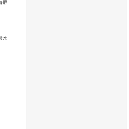
海豚
潜水