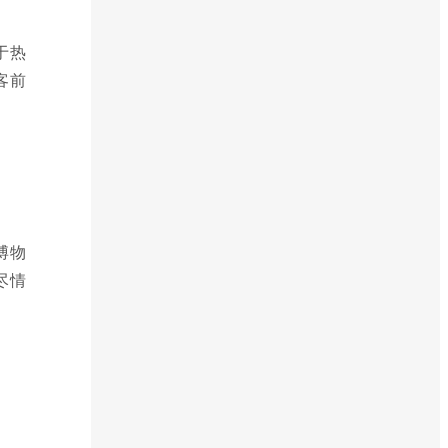
于热
客前
博物
尽情