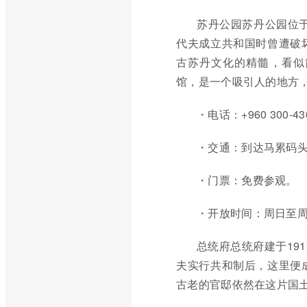
苏丹公园苏丹公园位于
代夫成立共和国时曾遭破
古苏丹文化的精髓，看似
馆，是一个吸引人的地方
・电话：+960 300-4
・交通：到达马累码
・门票：免费参观。
・开放时间：周日至周四8
总统府总统府建于19
夫实行共和制后，这里便
古老的官邸依然在这片国