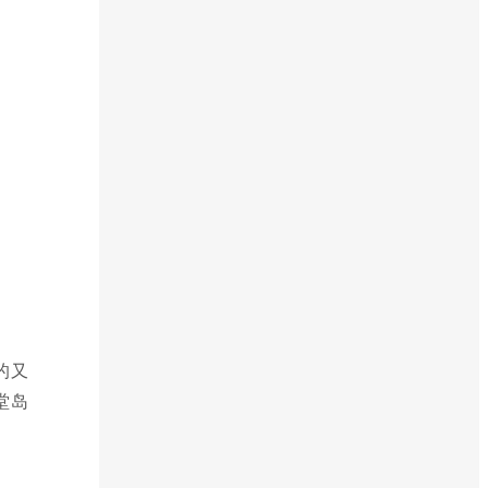
的又
堂岛