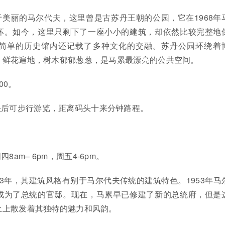
美丽的马尔代夫，这里曾是古苏丹王朝的公园，它在1968年
坏。如今，这里只剩下了一座小小的建筑，却依然比较完整地
简单的历史馆内还记载了多种文化的交融。苏丹公园环绕着
，鲜花遍地，树木郁郁葱葱，是马累最漂亮的公共空间。
300。
头后可步行游览，距离码头十来分钟路程。
am– 6pm，周五4-6pm。
13年，其建筑风格有别于马尔代夫传统的建筑特色。1953年马
成为了总统的官邸。现在，马累早已修建了新的总统府，但是
土上散发着其独特的魅力和风韵。