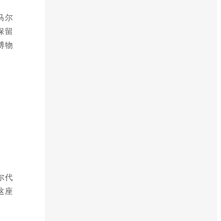
马尔
保留
博物
尔代
这座