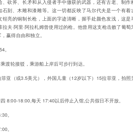
枪、砍斧、长矛和从入侵者手中缴获的武器，还有古老、制作
如石刻、木雕和漆雕等。这一切都反映了马尔代夫是一个有着
支锃亮的铜制长枪，上面的字迹清晰，握手处颜色发浅，这是
库拉夫·阿里·阿拉札姆曾使用过的枪。他曾用这支枪击败了葡萄
军，赢得自由和独立。
254。
搭乘渡轮接驳，乘游船上岸后可步行到达。
拉菲亚（或3.5美元），外国儿童（12岁以下）15拉菲亚，拍照
8:00-18:00,每天 17:40以后停止入馆,公共假日不开放。
:30。
:00。