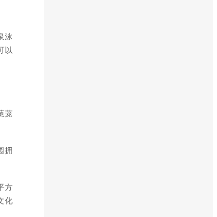
泉泳
可以
葱茏
园拥
平方
文化