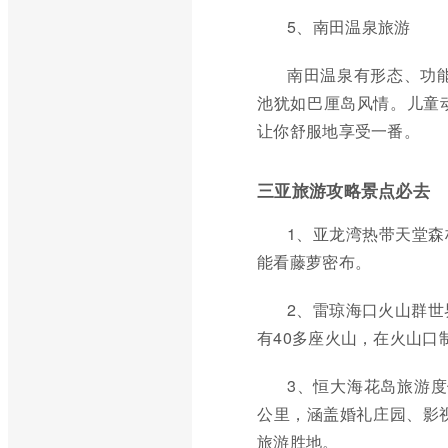
5、南田温泉旅游
南田温泉有形态、功
池犹如巴厘岛风情。儿童
让你舒服地享受一番。
三亚旅游攻略景点必去
1、亚龙湾热带天堂
能看藤萝密布。
2、雷琼海口火山群世
有40多座火山，在火山
3、恒大海花岛旅游度
公里，涵盖婚礼庄园、影
旅游胜地。