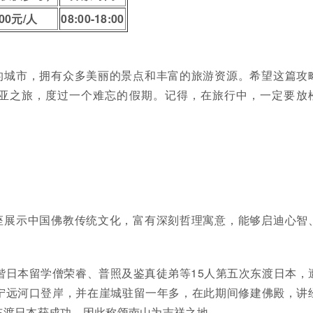
000元/人
08:00-18:00
的城市，拥有众多美丽的景点和丰富的旅游资源。希望这篇攻
亚之旅，度过一个难忘的假期。记得，在旅行中，一定要放
座展示中国佛教传统文化，富有深刻哲理寓意，能够启迪心智
师偕日本留学僧荣睿、普照及鉴真徒弟等15人第五次东渡日本，
宁远河口登岸，并在崖城驻留一年多，在此期间修建佛殿，讲
东渡日本获成功，因此称颂南山为吉祥之地。