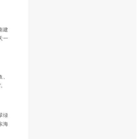
南建
天一
鱼、
”。
翠绿
东海