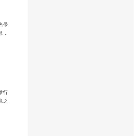
热带
息，
举行
境之