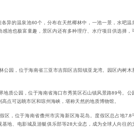
能各异的温泉池60个，分布在天然椰林中，一池一景，水吧温
动感池也极富童趣，景区内还有多种理疗、水疗项目供选择，
森林公园，位于海南省三亚市吉阳区吉阳镇亚龙湾。园区内树木
界地质公园，位于海南省海口市秀英区石山镇风景路89号。公
口制高点可远眺市区和琼州海峡，堪称天然的地质博物馆。
假区，位于海南省儋州市滨海新区海花岛。度假区总占地7.8
视基地、电影城及游艇俱乐部等28大业态，成为全球人向往的