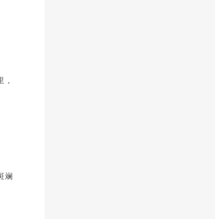
里，
斑斓