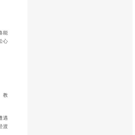
略能
松心
、教
遭遇
经渡