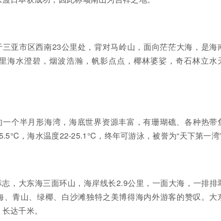
于三亚市区西南23公里处，背对马岭山，面向茫茫大海，是海
这里海水澄碧，烟波浩瀚，帆影点点，椰林婆娑，奇石林立水
的一个半月形海湾，海底世界资源丰富，有珊瑚礁、各种热带
5°C，海水温度22-25.1°C，终年可游泳，被誉为“天下第一湾
志，大东海三面环山，海岸线长2.9公里，一面大海，一排排
海、青山、绿椰、白沙滩独特之美博得海内外游客的赞叹。大
，长达千米。