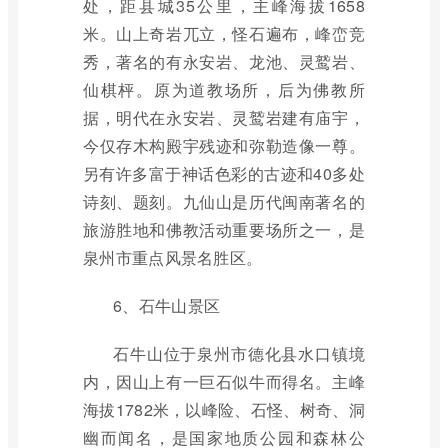
处，距县城35公里，主峰海拔1658
米。山上奇岩兀立，怪石遍布，峰峦竞
秀，著名的有永安岩、龙池、灵鹫岩、
仙棋枰。原为道教场所，后为佛教所
据，明代在永安岩、灵鹫岩建有庙宇，
今仅存木构殿宇残迹和弥勒造像一尊。
另有许多富于神话色彩的古迹和40多处
诗刻、题刻。九仙山是历代闽南著名的
旅游胜地和佛教活动重要场所之一，是
泉州市重点风景名胜区。
6、石牛山景区
石牛山位于泉州市德化县水口镇境
内，因山上有一巨石似牛而得名。主峰
海拔1782米，以峰险、石怪、树奇、洞
幽而闻名，是国家地质公园和森林公