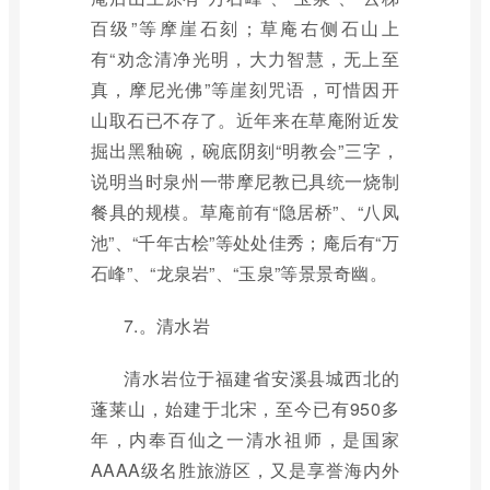
百级”等摩崖石刻；草庵右侧石山上
有“劝念清净光明，大力智慧，无上至
真，摩尼光佛”等崖刻咒语，可惜因开
山取石已不存了。近年来在草庵附近发
掘出黑釉碗，碗底阴刻“明教会”三字，
说明当时泉州一带摩尼教已具统一烧制
餐具的规模。草庵前有“隐居桥”、“八凤
池”、“千年古桧”等处处佳秀；庵后有“万
石峰”、“龙泉岩”、“玉泉”等景景奇幽。
7.。清水岩
清水岩位于福建省安溪县城西北的
蓬莱山，始建于北宋，至今已有950多
年，内奉百仙之一清水祖师，是国家
AAAA级名胜旅游区，又是享誉海内外