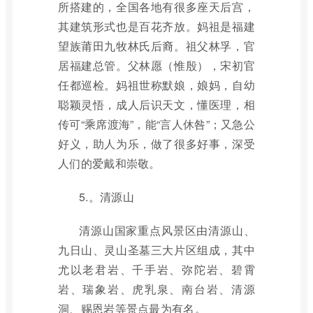
所搭建的，全国各地有很多座天后宫，
其建筑形式也是百花齐放。妈祖是福建
望族莆田九牧林氏后裔。祖父林孚，官
居福建总管。父林愿（惟殷），宋初官
任都巡检。妈祖世称默娘，娘妈，自幼
聪颖灵悟，成人后识天文，懂医理，相
传可“乘席渡海”，能“言人休咎”；又急公
好义，助人为乐，做了很多好事，深受
人们的爱戴和崇敬。
5.。清源山
清源山国家重点风景区由清源山、
九日山、灵山圣墓三大片区组成，其中
尤以老君岩、千手岩、弥陀岩、碧霄
岩、瑞象岩、虎乳泉、南台岩、清源
洞、赐恩岩等景点最为有名。