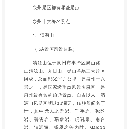
泉州景区都有哪些景点
泉州十大著名景点
1、清源山
（ 5A景区风景名胜）
清源山位于泉州市丰泽区泉山路，
由清源山、九日山、灵山圣墓三大片区
组成，总面积62平方公里，是泉州十八
景之一，是国家级重点风景名胜区，是
泉州最有名的旅游景点。自古以来，清
源山风景区就以36洞天，18胜景闻名于
世，其中尤以老君岩、千手岩、弥陀
岩、碧霄岩、瑞象岩、虎乳泉、南台
岩、清源洞、赐恩岩等为胜。Maigoo