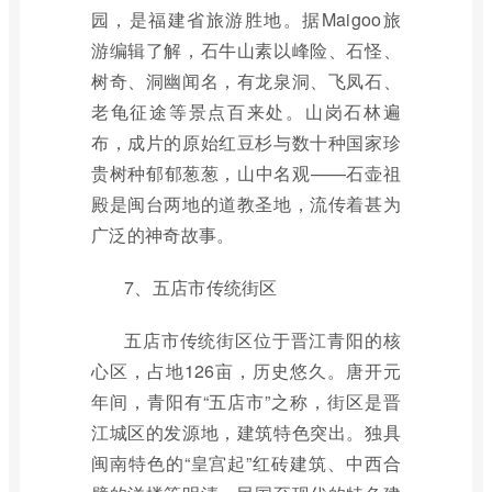
园，是福建省旅游胜地。据Maigoo旅
游编辑了解，石牛山素以峰险、石怪、
树奇、洞幽闻名，有龙泉洞、飞凤石、
老龟征途等景点百来处。山岗石林遍
布，成片的原始红豆杉与数十种国家珍
贵树种郁郁葱葱，山中名观——石壶祖
殿是闽台两地的道教圣地，流传着甚为
广泛的神奇故事。
7、五店市传统街区
五店市传统街区位于晋江青阳的核
心区，占地126亩，历史悠久。唐开元
年间，青阳有“五店市”之称，街区是晋
江城区的发源地，建筑特色突出。独具
闽南特色的“皇宫起”红砖建筑、中西合