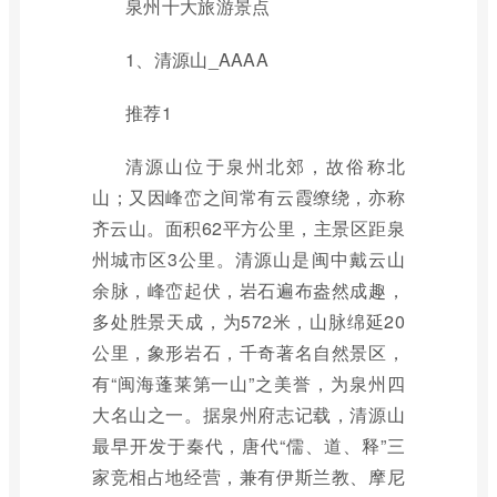
泉州十大旅游景点
1、清源山_AAAA
推荐1
清源山位于泉州北郊，故俗称北
山；又因峰峦之间常有云霞缭绕，亦称
齐云山。面积62平方公里，主景区距泉
州城市区3公里。清源山是闽中戴云山
余脉，峰峦起伏，岩石遍布盎然成趣，
多处胜景天成，为572米，山脉绵延20
公里，象形岩石，千奇著名自然景区，
有“闽海蓬莱第一山”之美誉，为泉州四
大名山之一。据泉州府志记载，清源山
最早开发于秦代，唐代“儒、道、释”三
家竞相占地经营，兼有伊斯兰教、摩尼