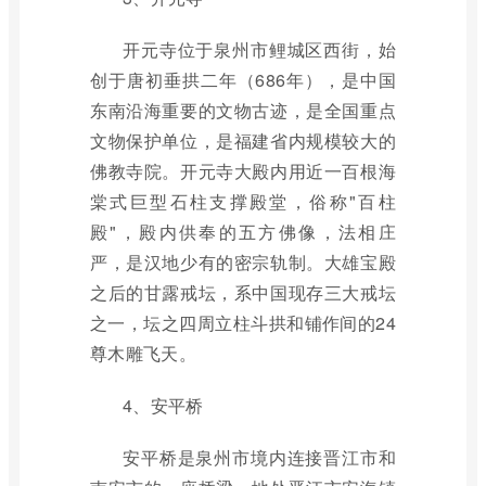
开元寺位于泉州市鲤城区西街，始
创于唐初垂拱二年（686年），是中国
东南沿海重要的文物古迹，是全国重点
文物保护单位，是福建省内规模较大的
佛教寺院。开元寺大殿内用近一百根海
棠式巨型石柱支撑殿堂，俗称"百柱
殿"，殿内供奉的五方佛像，法相庄
严，是汉地少有的密宗轨制。大雄宝殿
之后的甘露戒坛，系中国现存三大戒坛
之一，坛之四周立柱斗拱和铺作间的24
尊木雕飞天。
4、安平桥
安平桥是泉州市境内连接晋江市和