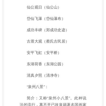
仙公观日（仙公山）
岱仙飞瀑（岱仙瀑布）
成功丰碑（郑成功史迹）
古厝大观（蔡氏古民居）
安平飞虹（安平桥）
东湖荷香（东湖公园）
清真夕照（清净寺）
“泉州八景”：
简介：又称“泉州小八景”。此种说
法的流行，离不开已故泉籍著名国画家