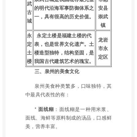
武
的明代沿海军事防御体系之
安县
古
一，具有很高的历史价值。
崇武
城
镇
永
永定土楼是福建土楼的代
龙岩
定
表，也是世界文化遗产。土
市永
土
楼造型独特，结构坚固，是
定区
楼
我国古代建筑艺术的瑰宝。
三、泉州的美食文化
泉州美食种类繁多，口味独特，其
中最具代表性的有：
*
面线糊
：面线糊是一种用米浆、
面线、海鲜等原料制成的汤品，口感鲜
美，营养丰富。