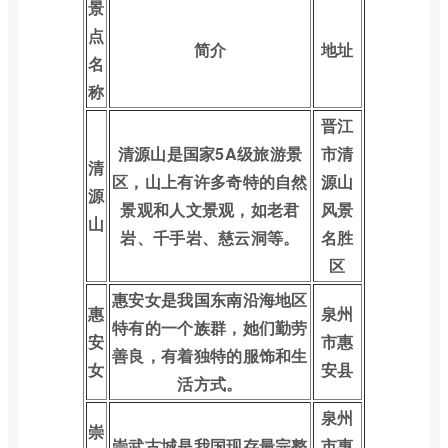
景
点
简介
地址
名
称
晋江
清源山是国家5A级旅游景
市清
清
区，山上有许多奇特的自然
源山
源
景观和人文景观，如老君
风景
山
岩、千手岩、慈云洞等。
名胜
区
惠安女是我国东南沿海地区
惠
泉州
特有的一个族群，她们勤劳
安
市惠
善良，有着独特的服饰和生
女
安县
活方式。
泉州
崇
崇武古城是我国现存最完整
市惠