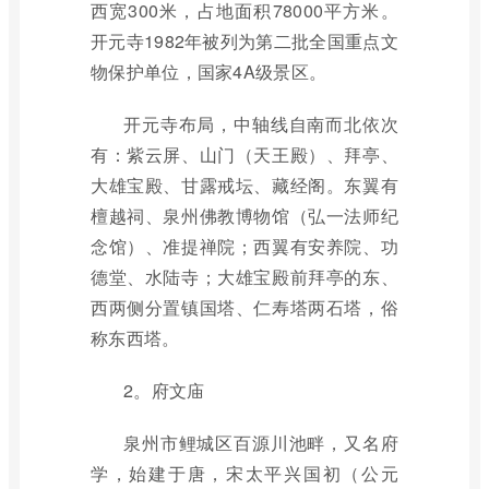
西宽300米，占地面积78000平方米。
开元寺1982年被列为第二批全国重点文
物保护单位，国家4A级景区。
开元寺布局，中轴线自南而北依次
有：紫云屏、山门（天王殿）、拜亭、
大雄宝殿、甘露戒坛、藏经阁。东翼有
檀越祠、泉州佛教博物馆（弘一法师纪
念馆）、准提禅院；西翼有安养院、功
德堂、水陆寺；大雄宝殿前拜亭的东、
西两侧分置镇国塔、仁寿塔两石塔，俗
称东西塔。
2。府文庙
泉州市鲤城区百源川池畔，又名府
学，始建于唐，宋太平兴国初（公元