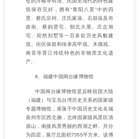
璧的洋楼等明清、民国至现代的特色建
筑保存完好，拥有“青阳八景”中的四
景、蔡氏宗祠、庄氏家庙、石鼓庙及布
政衙、蔡妈贤宅、朝北大厝、庄志旭
宅、宛然别墅等一百多处历史风貌建
筑。街区保留和传承高甲戏、木偶戏、
南音等晋江传统特色的非物质文化遗
产。
8、福建中国闽台缘博物馆
中国闽台缘博物馆是反映祖国大陆
（福建）与宝岛台湾历史关系的国家级
专题博物馆，座落于中国历史文化名城
泉州市区西北侧，北倚国家级风景区清
源山，南接风景秀丽的西湖之畔。共分
为四层，展厅总面积7355平方米。该博