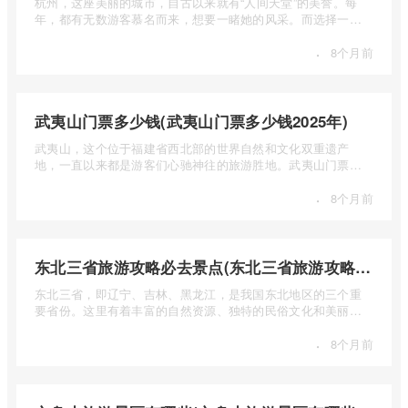
杭州，这座美丽的城市，自古以来就有“人间天堂”的美誉。每
年，都有无数游客慕名而来，想要一睹她的风采。而选择一个
合适的旅 ...
·
8个月前
武夷山门票多少钱(武夷山门票多少钱2025年)
武夷山，这个位于福建省西北部的世界自然和文化双重遗产
地，一直以来都是游客们心驰神往的旅游胜地。武夷山门票多
少钱呢？本 ...
·
8个月前
东北三省旅游攻略必去景点(东北三省旅游攻略必去景点视频介绍)
东北三省，即辽宁、吉林、黑龙江，是我国东北地区的三个重
要省份。这里有着丰富的自然资源、独特的民俗文化和美丽的
自然风光 ...
·
8个月前