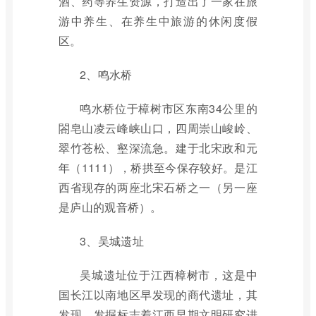
酒、药等养生资源，打造出了一家在旅
游中养生、在养生中旅游的休闲度假
区。
2、鸣水桥
鸣水桥位于樟树市区东南34公里的
閤皂山凌云峰峡山口，四周崇山峻岭、
翠竹苍松、壑深流急。建于北宋政和元
年（1111），桥拱至今保存较好。是江
西省现存的两座北宋石桥之一（另一座
是庐山的观音桥）。
3、吴城遗址
吴城遗址位于江西樟树市，这是中
国长江以南地区早发现的商代遗址，其
发现、发掘标志着江西早期文明研究进