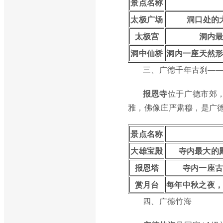
景点名称
太极广场
洞口处的
太极宫
洞内
洞中仙桥
洞内一座天然
三、广德千年古刹—
报恩寺
位于广德市郊，
雅，佛像庄严肃穆，是广
景点名称
大雄宝殿
寺内最大的
报恩塔
寺内一座
赏月台
每年中秋之夜
四、广德竹海