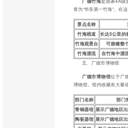
广德竹海
是国家4A
誉为“华东第一竹海”。在
景点名称
竹海栈道
长达5公里的
竹海观景台
可俯瞰整
竹海漂流
在竹海中漂
五、广德市博物馆
广德市博物馆
位于广
博物馆。馆内收藏有大量
部门名称
部门
青铜器馆
展示广德地区
陶瓷器馆
展示广德地区