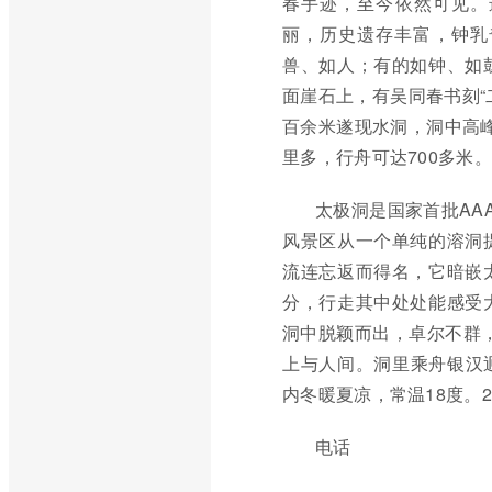
春手迹，至今依然可见。进
丽，历史遗存丰富，钟乳
兽、如人；有的如钟、如
面崖石上，有吴同春书刻“
百余米遂现水洞，洞中高
里多，行舟可达700多米。
太极洞是国家首批AA
风景区从一个单纯的溶洞
流连忘返而得名，它暗嵌
分，行走其中处处能感受
洞中脱颖而出，卓尔不群
上与人间。洞里乘舟银汉
内冬暖夏凉，常温18度。
电话