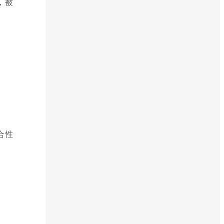
，被
合性