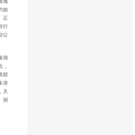
观瑰
的如
。正
前行
2公
极洞
此，
两部
多溶
，天
、洞