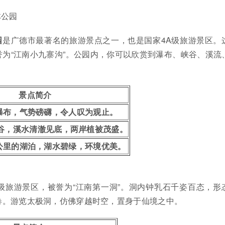
林公园
园
是广德市最著名的旅游景点之一，也是国家4A级旅游景区。
为“江南小九寨沟”。公园内，你可以欣赏到瀑布、峡谷、溪流
景点简介
瀑布，气势磅礴，令人叹为观止。
谷，溪水清澈见底，两岸植被茂盛。
公里的湖泊，湖水碧绿，环境优美。
A级旅游景区，被誉为“江南第一洞”。洞内钟乳石千姿百态，形
卷。游览太极洞，仿佛穿越时空，置身于仙境之中。