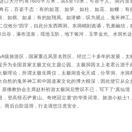
口大厅约有1600平方米，高5至10米，可容千人。洞内景
奇石，百姿千态：有的如莲、如笋、如柱、如花、如幔；有
鼓、如棋、如桌；有的如翔凤、如潜鳞，叹为观止，鬼斧神工
二仪攸分”四字，自此分东西两洞。东洞峭刻诡谲，乳膏融结，
峰出谷，瀑布流泉，瑶池玉阶，地下银河，玉带金光。水洞长达
AA级旅游区，国家重点风景名胜区。经过二十多年的发展，太
提升为全国首家太极文化主题公园。太极洞因太上老君云游于
太极理论，所谓太极生两仪，太极洞造化天成，分旱洞、水洞
大自然的鬼斧神工和中国道家文化的博大精深，因此使它从众
，原佛教协会主席赵朴初游太极洞后赞叹不已，写下了“真仙境
迥，登高怪石俨黄山。奇绝冠尘寰”的华美词章。旅游小贴士1
2、雨后台阶湿滑，行走请您注意安全。