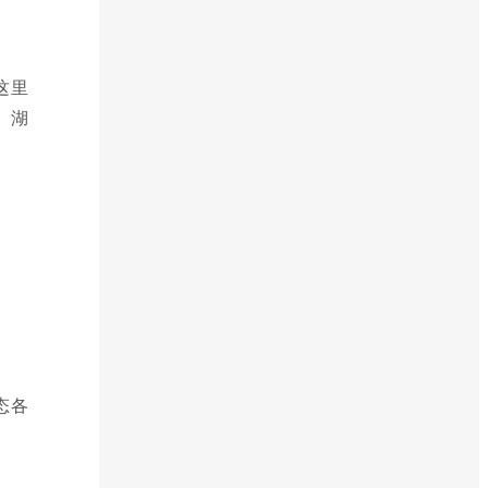
这里
、湖
态各