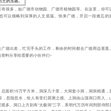
出土的玉器。
还有很多，如广德市动物园、广德市植物园等。在这里，你可
也可以领略到深厚的人文底蕴。快来广德，开启一段难忘的
去广德出差，忙完手头的工作，剩余的时间都去广德周边逛逛
的资料分享给需要的小伙伴们~
，总面积15万平方米，洞深几十里，大洞套小洞，洞洞相通，
凉，忽陆忽水，给人有变幻莫测之感。上洞由山顶洞口而入，
观多。洞口上方刻有“太极洞”三字，系明代万历年间刑部侍郎