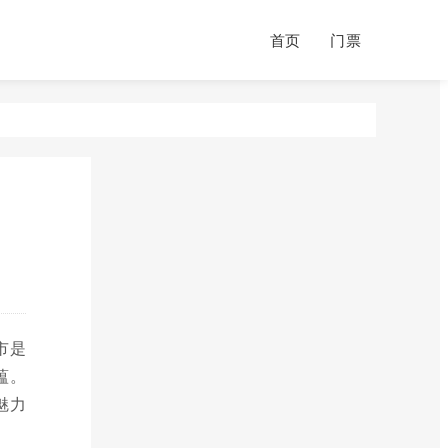
首页
门票
市是
蕴。
魅力