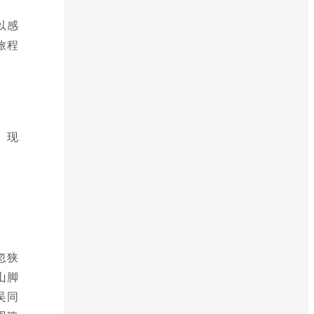
以感
旅程
。现
忽狭
山脚
吴同