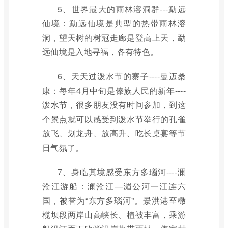
5、世界最大的雨林溶洞群---勐远
仙境：勐远仙境是典型的热带雨林溶
洞，望天树的树冠走廊是登高上天，勐
远仙境是入地寻福，各有特色。
6、天天过泼水节的寨子----曼迈桑
康：每年4月中旬是傣族人民的新年----
泼水节，很多朋友没有时间参加，到这
个景点就可以感受到泼水节举行的孔雀
放飞、划龙舟、放高升、吃长桌宴等节
日气氛了。
7、身临其境感受东方多瑙河----澜
沧江游船：澜沧江—湄公河一江连六
国，被誉为“东方多瑙河”。景洪港至橄
榄坝段两岸山高峡长、植被丰富，乘游