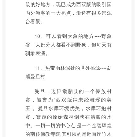
韵的好地方，现已成为西双版纳吸引国
内外游客的一大亮点，沿途有很多景观
台看景。
10、可以看到大象的地方----野象
谷：大部分人都看不到野象，但每天有
驯象表演。
11、热带雨林深处的世外桃源----勐
腊曼旦村
曼旦，边陲勐腊县的一个傣族村
寨，被誉为“西双版纳未经雕琢的美
玉”。曼旦水库环境优美，水库环抱村
寨，繁茂的原始森林倒映在清澈的水
中。一切一切的中心点,是一个金碧辉煌
的南传佛教寺院,其引领的是近百座竹木