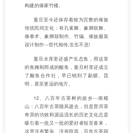
构建的傣家竹楼。
曼旦至今还保存着较为完整的傣族
传统民间文化：有孔雀舞、象脚鼓舞、
傣拳术、象脚鼓制作、竹编、傣族服装
设计制作---世代相传,生生不息!
曼旦水库里还盛产生态鱼，用这里
的鱼腌制而成的酸鱼，曼旦村里还成立
了酸鱼合作社，早已销到了勐腊、昆
明，甚至更远的地方。
12、八百年古茶树的故乡---南糯
山：八百年古茶随风逝去，但是普洱茶
奇异的功效和源远流长的历史文化总是
吸引着一批又一批的爱好者纷至沓来，
这里没有繁杂、没有喧嚣，百年古茶园