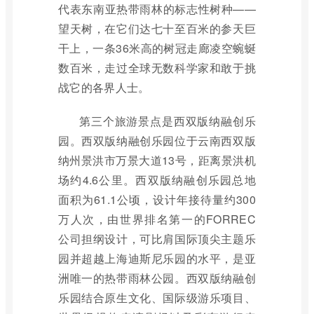
代表东南亚热带雨林的标志性树种——
望天树，在它们达七十至百米的参天巨
干上，一条36米高的树冠走廊凌空蜿蜒
数百米，走过全球无数科学家和敢于挑
战它的各界人士。
第三个旅游景点是西双版纳融创乐
园。西双版纳融创乐园位于云南西双版
纳州景洪市万景大道13号，距离景洪机
场约4.6公里。西双版纳融创乐园总地
面积为61.1公顷，设计年接待量约300
万人次，由世界排名第一的FORREC
公司担纲设计，可比肩国际顶尖主题乐
园并超越上海迪斯尼乐园的水平，是亚
洲唯一的热带雨林公园。西双版纳融创
乐园结合原生文化、国际级游乐项目、