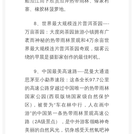
船沿江而下欣赏沿岸热带雨林、傣家村
寨、橡胶林菠萝地。
8、世界最大规模连片普洱茶园----
万亩茶园：大度岗茶园旅游小镇拥有广
袤而神秘的热带雨林景观和4万余亩世
界最大规模连片普洱茶园奇观，烟雾云
绕的早晨是摄影家创作的最佳时机。
9、中国最美高速路----昆曼大通道
思茅至小勐养速段：这条全长97.7公里
的高速公路穿越过中国唯一的热带雨林
国家公园(西双版纳国家级自然保护
区)，被誉为“车在林中行，人在画中
游”的中国第一条热带雨林景观高速公
路（2A级景点），是中外游客领略神奇
美丽的自然风光，切身感受天然氧吧神