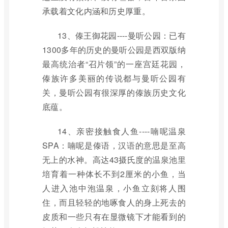
承载着文化内涵和历史厚重。
13、傣王御花园----曼听公园：已有
1300多年的历史的曼听公园是西双版纳
最高统治者“召片领”的一座宫廷花园，
傣族许多美丽的传说都与曼听公园有
关，曼听公园有很深厚的傣族历史文化
底蕴。
14、亲密接触食人鱼----喃呢温泉
SPA：喃呢是傣语，汉语的意思是至高
无上的水神。高达43摄氏度的温泉池里
培育着一种体长不到2厘米的小鱼，当
人进入池中泡温泉，小鱼立刻将人围
住，而且轻轻的地啄食人的身上死去的
皮质和一些只有在显微镜下才能看到的