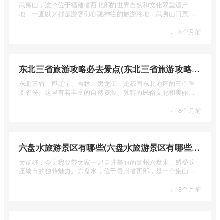
武夷山，这个位于福建省西北部的世界自然和文化双重遗产
地，一直以来都是游客们心驰神往的旅游胜地。武夷山门票多
少钱呢？本 ...
·
8个月前
东北三省旅游攻略必去景点(东北三省旅游攻略必去景点视频介绍)
东北三省，即辽宁、吉林、黑龙江，是我国东北地区的三个重
要省份。这里有着丰富的自然资源、独特的民俗文化和美丽的
自然风光 ...
·
8个月前
六盘水旅游景区有哪些(六盘水旅游景区有哪些景点值得去)
大家好，今天我要带大家一起走进美丽的贵州六盘水，感受这
座城市的独特魅力。六盘水，位于贵州省西部，是一个集山水
风光、民 ...
·
8个月前