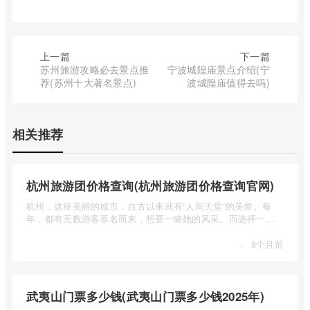
上一篇
下一篇
苏州旅游攻略必去景点推
宁波城隍庙景点介绍(宁
荐(苏州十大著名景点)
波城隍庙值得去吗)
相关推荐
杭州旅游团价格查询(杭州旅游团价格查询官网)
杭州，这座美丽的城市，自古以来就有“人间天堂”的美誉。每
年，都有无数游客慕名而来，想要一睹她的风采。而选择一个
合适的旅 ...
·
8个月前
武夷山门票多少钱(武夷山门票多少钱2025年)