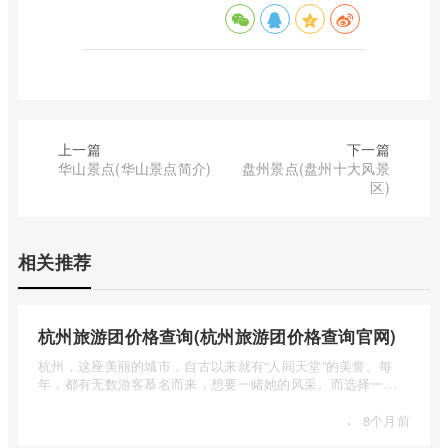
上一篇
下一篇
华山景点(华山景点简介)
盘州景点(盘州十大风景
区)
相关推荐
杭州旅游团价格查询(杭州旅游团价格查询官网)
杭州，这座美丽的城市，自古以来就有“人间天堂”的美誉。每
年，都有无数游客慕名而来，想要一睹她的风采。而选择一个
合适的旅 ...
·
8个月前