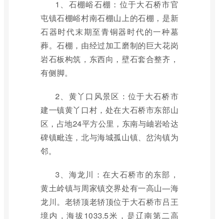
1、石棚峪石棚：位于大石桥市官
屯镇石棚峪村南石棚山上的石棚，是新
石器时代末期至青铜器时代的一种墓
葬。石棚，由经过加工磨制的巨大花岗
岩石板构筑，东西向，壁石套合整齐，
有侧脚。
2、黄丫口风景区：位于大石桥市
建一镇黄丫口村，处在大石桥市东部山
区，占地24平方公里，东南与岫岩哈达
碑镇毗连，北与海城孤山镇、岔沟镇为
邻。
3、海龙川：在大石桥市的东部，
黄土岭镇与周家镇交界处有一高山—海
龙川。老轿顶老轿顶位于大石桥市吕王
境内，海拔1033.5米，是辽南第二高