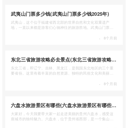
武夷山门票多少钱(武夷山门票多少钱2025年)
武夷山，这个位于福建省西北部的世界自然和文化双重遗产
地，一直以来都是游客们心驰神往的旅游胜地。武夷山门票多
少钱呢？本 ...
·
8个月前
东北三省旅游攻略必去景点(东北三省旅游攻略必去景点视频介绍)
东北三省，即辽宁、吉林、黑龙江，是我国东北地区的三个重
要省份。这里有着丰富的自然资源、独特的民俗文化和美丽的
自然风光 ...
·
8个月前
六盘水旅游景区有哪些(六盘水旅游景区有哪些景点值得去)
大家好，今天我要带大家一起走进美丽的贵州六盘水，感受这
座城市的独特魅力。六盘水，位于贵州省西部，是一个集山水
风光、民 ...