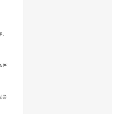
车、
条件
品尝