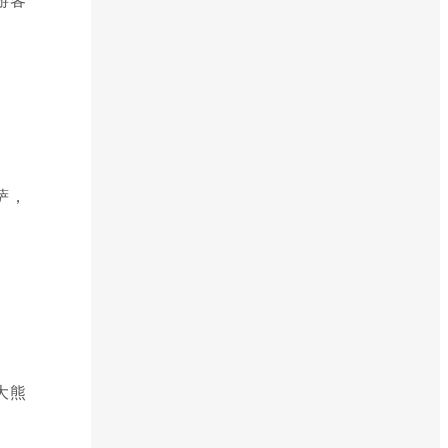
萨，
大熊