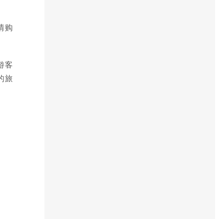
情购
游客
的旅