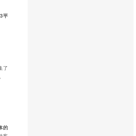
3平
集了
。
体的
游客