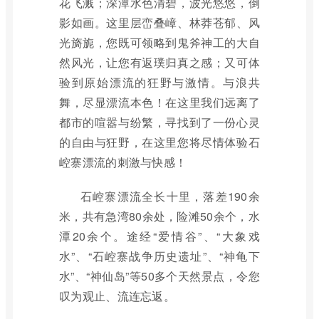
花飞溅；深潭水色清碧，波光悠悠，倒
影如画。这里层峦叠嶂、林莽苍郁、风
光旖旎，您既可领略到鬼斧神工的大自
然风光，让您有返璞归真之感；又可体
验到原始漂流的狂野与激情。与浪共
舞，尽显漂流本色！在这里我们远离了
都市的喧嚣与纷繁，寻找到了一份心灵
的自由与狂野，在这里您将尽情体验石
崆寨漂流的刺激与快感！
石崆寨漂流全长十里，落差190余
米，共有急湾80余处，险滩50余个，水
潭20余个。途经“爱情谷”、“大象戏
水”、“石崆寨战争历史遗址”、“神龟下
水”、“神仙岛”等50多个天然景点，令您
叹为观止、流连忘返。