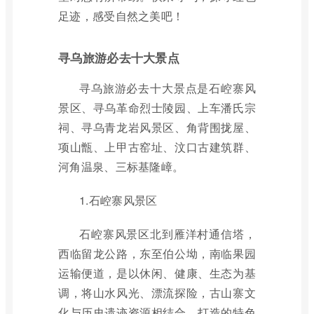
足迹，感受自然之美吧！
寻乌旅游必去十大景点
寻乌旅游必去十大景点是石崆寨风
景区、寻乌革命烈士陵园、上车潘氏宗
祠、寻乌青龙岩风景区、角背围拢屋、
项山甑、上甲古窑址、汶口古建筑群、
河角温泉、三标基隆嶂。
1.石崆寨风景区
石崆寨风景区北到雁洋村通信塔，
西临留龙公路，东至伯公坳，南临果园
运输便道，是以休闲、健康、生态为基
调，将山水风光、漂流探险，古山寨文
化与历史遗迹资源相结合，打造的特色