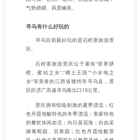
气势磅礴、风景幽美。
寻乌有什么好玩的
寻乌目前最好玩的是石崆寨旅游景
区。
石崆寨旅游景区位于素有“世界脐
橙、蜜桔之乡”,“稀土王国”“小水电之
乡”等美誉的江西省赣州市寻乌县，景
区距济广高速寻乌南出口15公里。
景区拥有惊险刺激的夏季漂流；红
色丹霞地貌特色的冬季漂流；客家特色
的餐饮休闲农庄；向日葵花海；自由采
摘葡萄园、百果园；红色丹霞地貌景
区；红色古寨爱国主义教育基地；天然