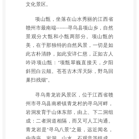
文化景区。
项山甑，坐落在山水秀丽的江西省
赣州市最南端-------寻乌县项山乡，自然
景观分大甑和小甑两部分。项山甑的
美，在于那独特的自然风景，一切是如
此古朴清静，如此安详仁慈，正如古人
吟诗项山甑：“项甑翠巍直接天，夕阳
斜照白云颠。苍苍古木浑天际，野鸟回
巢扫残烟”。
寻乌青龙岩风景区，位于江西省赣
州市寻乌县南桥镇青龙村的寻乌河畔，
岩洞发育于山体东部，由上、下二洞组
成：二者洞道相隔，而又可人工沟通。
青龙岩是“寻乌八景”之最，远近闻名，
由寺庙、岩洞、山水、石观音等组成，