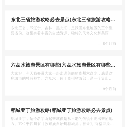
东北三省旅游攻略必去景点(东北三省旅游攻略必去景点视频介绍)
东北三省，即辽宁、吉林、黑龙江，是我国东北地区的三个重
要省份。这里有着丰富的自然资源、独特的民俗文化和美丽的
自然风光 ...
·
8个月前
六盘水旅游景区有哪些(六盘水旅游景区有哪些景点值得去)
大家好，今天我要带大家一起走进美丽的贵州六盘水，感受这
座城市的独特魅力。六盘水，位于贵州省西部，是一个集山水
风光、民 ...
·
8个月前
稻城亚丁旅游攻略(稻城亚丁旅游攻略必去景点)
稻城亚丁，这个名字听起来就像是从古老的传说中走出来的地
方。它位于四川省甘孜藏族自治州稻城县，被誉为“香格里拉的