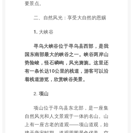
要景点。
二、自然风光：享受大自然的恩赐
1.
大峡谷
寻乌大峡谷位于寻乌县西部，是我
国东南部最大的峡谷之一。峡谷两岸山
势险峻，怪石嶙峋，风光旖旎。这里还
有一条长达10公里的栈道，游客可以沿
着栈道游览，欣赏峡谷美景。
2.
项山
项山位于寻乌县东北部，是一座集
自然风光和人文景观于一体的名山。山
上有一座古老的道观——项山道观，始
建于唐宋时期。道观周围景色优美，空