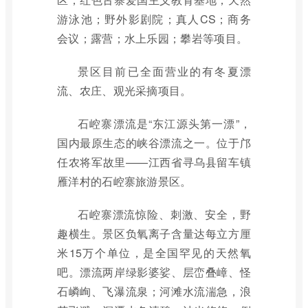
游泳池；野外影剧院；真人CS；商务
会议；露营；水上乐园；攀岩等项目。
景区目前已全面营业的有冬夏漂
流、农庄、观光采摘项目。
石崆寨漂流是“东江源头第一漂”，
国内最原生态的峡谷漂流之一。位于邝
任农将军故里——江西省寻乌县留车镇
雁洋村的石崆寨旅游景区。
石崆寨漂流惊险、刺激、安全，野
趣横生。景区负氧离子含量达每立方厘
米15万个单位，是全国罕见的天然氧
吧。漂流两岸绿影婆娑、层峦叠嶂、怪
石嶙峋、飞瀑流泉；河滩水流湍急，浪