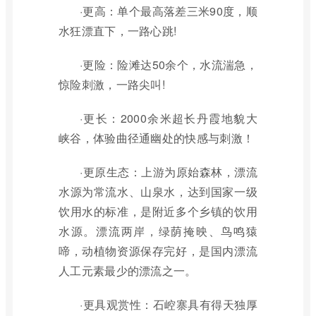
·更高：单个最高落差三米90度，顺
水狂漂直下，一路心跳!
·更险：险滩达50余个，水流湍急，
惊险刺激，一路尖叫!
·更长：2000余米超长丹霞地貌大
峡谷，体验曲径通幽处的快感与刺激！
·更原生态：上游为原始森林，漂流
水源为常流水、山泉水，达到国家一级
饮用水的标准，是附近多个乡镇的饮用
水源。漂流两岸，绿荫掩映、鸟鸣猿
啼，动植物资源保存完好，是国内漂流
人工元素最少的漂流之一。
·更具观赏性：石崆寨具有得天独厚