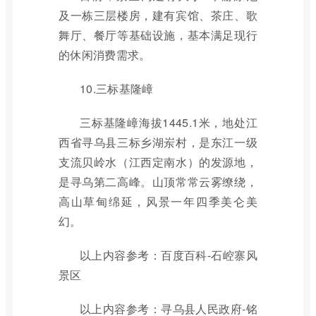
及一栋三层楼房，建有宾馆、茶庄、歌
舞厅、餐厅等基础设施，基本满足现行
的休闲消费需求。
10.三标基隆嶂
三标基隆嶂海拔1445.1米，地处江
西省寻乌县三标乡湖岽村，是东江一级
支流贝岭水（江西定南水）的发源地，
是寻乌第二高峰。山顶常常云雾缭绕，
高山草甸绵延，风景一年四季美仑美
幻。
以上内容参考：百度百科-石崆寨风
景区
以上内容参考：寻乌县人民政府-铭