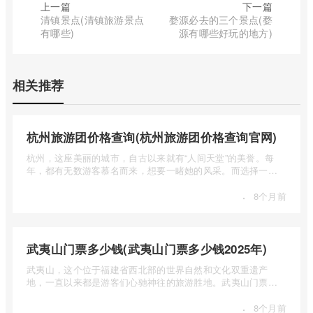
上一篇
下一篇
清镇景点(清镇旅游景点
婺源必去的三个景点(婺
有哪些)
源有哪些好玩的地方)
相关推荐
杭州旅游团价格查询(杭州旅游团价格查询官网)
杭州，这座美丽的城市，自古以来就有“人间天堂”的美誉。每
年，都有无数游客慕名而来，想要一睹她的风采。而选择一个
合适的旅 ...
·
8个月前
武夷山门票多少钱(武夷山门票多少钱2025年)
武夷山，这个位于福建省西北部的世界自然和文化双重遗产
地，一直以来都是游客们心驰神往的旅游胜地。武夷山门票多
少钱呢？本 ...
·
8个月前