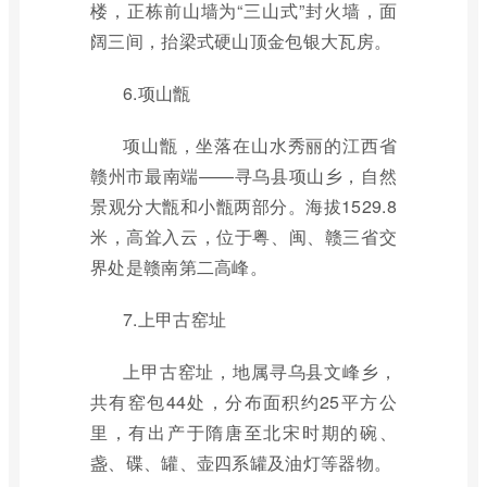
楼，正栋前山墙为“三山式”封火墙，面
阔三间，抬梁式硬山顶金包银大瓦房。
6.项山甑
项山甑，坐落在山水秀丽的江西省
赣州市最南端——寻乌县项山乡，自然
景观分大甑和小甑两部分。海拔1529.8
米，高耸入云，位于粤、闽、赣三省交
界处是赣南第二高峰。
7.上甲古窑址
上甲古窑址，地属寻乌县文峰乡，
共有窑包44处，分布面积约25平方公
里，有出产于隋唐至北宋时期的碗、
盏、碟、罐、壶四系罐及油灯等器物。