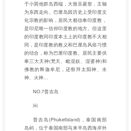
于小巽他群岛西端，大致呈菱形，主轴
为东西走向。巴厘岛因历史上受印度文
化宗教的影响，居民大都信奉印度教，
是印尼唯一信仰印度教的地方。但这里
的印度教同印度本土上的印度教不大相
同，是印度教的教义和巴厘岛风俗习惯
的结合，称为巴厘印度教。居民主要供
奉三大天神(梵天、毗湿奴、湿婆神)和
佛教的释迦牟尼，还祭拜太阳神、水
神、火神…
NO.7普吉岛
￼
普吉岛(PhuketIsland)，泰国南部
岛屿，位于泰国南部马来半岛西海岸外