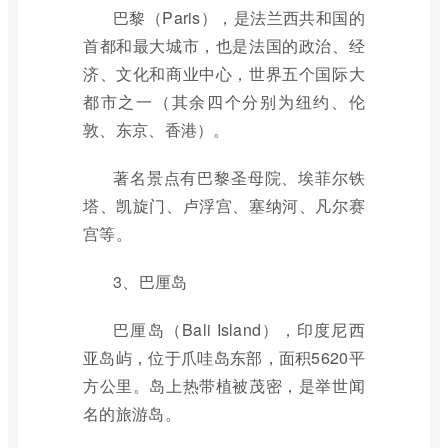
巴黎（Paris），是法兰西共和国的
首都和最大城市，也是法国的政治、经
济、文化和商业中心，世界五个国际大
都市之一（其余四个分别为纽约、伦
敦、东京、香港）。
著名景点有巴黎圣母院、埃菲尔铁
塔、凯旋门、卢浮宫、塞纳河、凡尔赛
宫等。
3、巴厘岛
巴厘岛（Bali Island），印度尼西
亚岛屿，位于爪哇岛东部，面积5620平
方公里。岛上热带植被茂密，是举世闻
名的旅游岛。