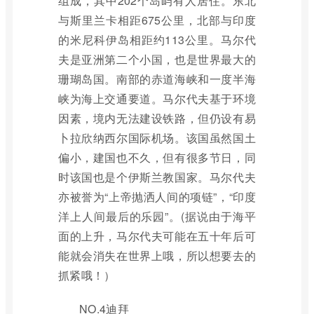
组成，其中202个岛屿有人居住。东北
与斯里兰卡相距675公里，北部与印度
的米尼科伊岛相距约113公里。马尔代
夫是亚洲第二个小国，也是世界最大的
珊瑚岛国。南部的赤道海峡和一度半海
峡为海上交通要道。马尔代夫基于环境
因素，境内无法建设铁路，但仍设有易
卜拉欣纳西尔国际机场。该国虽然国土
偏小，建国也不久，但有很多节日，同
时该国也是个伊斯兰教国家。马尔代夫
亦被誉为“上帝抛洒人间的项链”，“印度
洋上人间最后的乐园”。(据说由于海平
面的上升，马尔代夫可能在五十年后可
能就会消失在世界上哦，所以想要去的
抓紧哦！）
NO.4迪拜