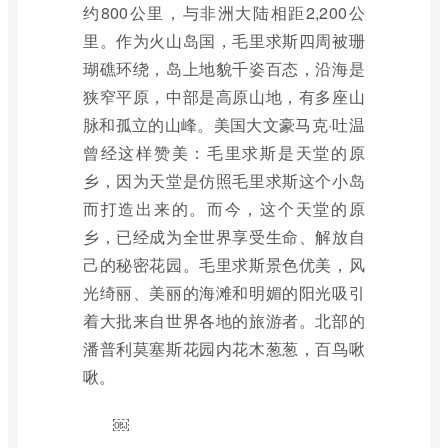
约800公里，与非洲大陆相距2,200公
里。作为火山岛国，毛里求斯四周被珊
瑚礁环绕，岛上地貌千姿百态，沿海是
狭窄平原，中部是高原山地，有多座山
脉和孤立的山峰。美国大文豪马克·吐温
曾经这样赞美：毛里求斯是天堂的原
乡，因为天堂是仿照毛里求斯这个小岛
而打造出来的。而今，这个天堂的原
乡，已经成为全世界享受生命、解放自
己的秘密花园。毛里求斯景色优美，风
光绮丽、美丽的海滩和明媚的阳光吸引
着大批来自世界各地的旅游者。北部的
潘普利莫塞斯花园内花木葱葱，百鸟啾
啾。
￼