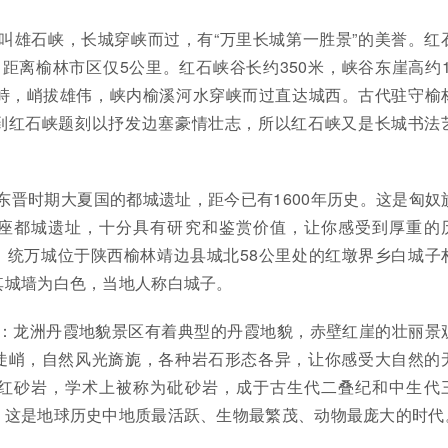
叫雄石峡，长城穿峡而过，有“万里长城第一胜景”的美誉。红
距离榆林市区仅5公里。红石峡谷长约350米，峡谷东崖高约11
对峙，峭拔雄伟，峡内榆溪河水穿峡而过直达城西。古代驻守榆
到红石峡题刻以抒发边塞豪情壮志，所以红石峡又是长城书法
东晋时期大夏国的都城遗址，距今已有1600年历史。这是匈奴
座都城遗址，十分具有研究和鉴赏价值，让你感受到厚重的
。统万城位于陕西榆林靖边县城北58公里处的红墩界乡白城子
其城墙为白色，当地人称白城子。
区：龙洲丹霞地貌景区有着典型的丹霞地貌，赤壁红崖的壮丽景
陡峭，自然风光旖旎，各种岩石形态各异，让你感受大自然的
红砂岩，学术上被称为砒砂岩，成于古生代二叠纪和中生代
。这是地球历史中地质最活跃、生物最繁茂、动物最庞大的时代