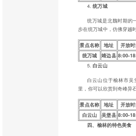
4.
统万城
统万城是北魏时期的
步在统万城中，仿佛穿越
景点名称
地址
开放时
统万城
靖边县
8:00-18
5.
白云山
白云山位于榆林市吴
里，你可以欣赏到奇峰异
景点名称
地址
开放时
白云山
吴堡县
8:00-18
四、榆林的特色美食