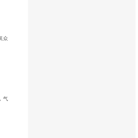
筑众
，气