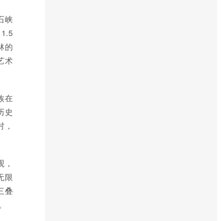
石峡
.5
林的
艺术
族在
历史
村，
观，
无限
三叠
。