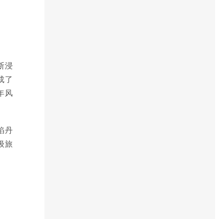
断浸
成了
年风
焰丹
级旅