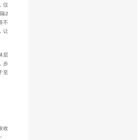
，仅
隔2
得不
，让
林层
，步
于至
候收
~