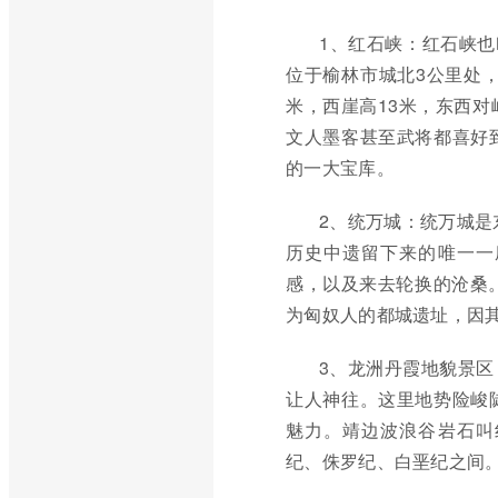
1、红石峡：红石峡也
位于榆林市城北3公里处，
米，西崖高13米，东西
文人墨客甚至武将都喜好
的一大宝库。
2、统万城：统万城是
历史中遗留下来的唯一一
感，以及来去轮换的沧桑
为匈奴人的都城遗址，因
3、龙洲丹霞地貌景
让人神往。这里地势险峻
魅力。靖边波浪谷岩石叫
纪、侏罗纪、白垩纪之间