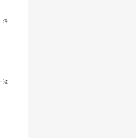
。漫
在这