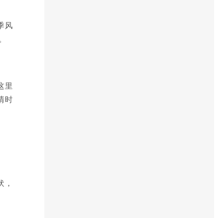
季风
。
这里
清时
伏，