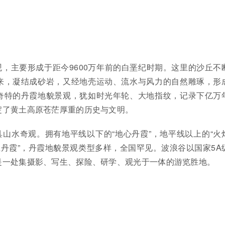
，主要形成于距今9600万年前的白垩纪时期。这里的沙丘不
来，凝结成砂岩，又经地壳运动、流水与风力的自然雕琢，形
奇特的丹霞地貌景观，犹如时光年轮、大地指纹，记录下亿万
淀了黄土高原苍茫厚重的历史与文明。
山水奇观。拥有地平线以下的“地心丹霞”，地平线以上的“火
上丹霞”，丹霞地貌景观类型多样，全国罕见。波浪谷以国家5A
是一处集摄影、写生、探险、研学、观光于一体的游览胜地。