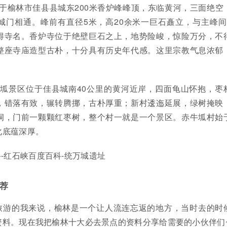
于榆林市佳县县城东200米香炉峰峰顶，东临黄河，三面绝空
城门相通。峰前有直径5米，高20余米一巨石矗立，与主峰间
得寺名。香炉寺位于绝壁巨石之上，地势险峻，惊险万分，不
整座寺庙造型古朴，十分具有历史年代感。这里宗教气息浓郁
牛坬景区位于佳县城南40公里的黄河近岸，四面龟山怀抱，枣
，错落有致，辗转腾挪，古朴厚重；新村逶迤延展，绿树掩映
洞，门前一颗颗红枣树，整个村一就是一个景区。赤牛坬村始
化底蕴深厚。
-红石峡百度百科-统万城遗址
荐
旅游的我来说，榆林是一个让人流连忘返的地方，当时去的时
资料。现在我把榆林十大必去景点的资料分享给需要的小伙伴们