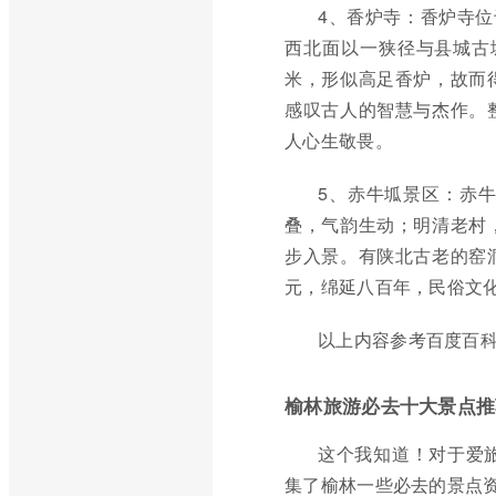
4、香炉寺：香炉寺位
西北面以一狭径与县城古
米，形似高足香炉，故而
感叹古人的智慧与杰作。
人心生敬畏。
5、赤牛坬景区：赤
叠，气韵生动；明清老村
步入景。有陕北古老的窑
元，绵延八百年，民俗文
以上内容参考百度百科
榆林旅游必去十大景点推
这个我知道！对于爱
集了榆林一些必去的景点