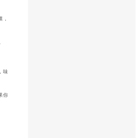
馍，
。
，味
果你