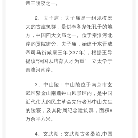
帝王陵寝之一。
2、夫子庙：夫子庙是一组规模宏
大的古建筑群，是供奉和祭祀孔子的地
方，中国四大文庙之一。位于秦淮河北
岸的贡院街旁。夫子庙，始建于东晋成
帝司马衍咸康三年(337年)，根据王导
提议“治国以培育人才为重”，立太学于
秦淮河南岸。
3、中山陵：中山陵位于南京市玄
武区紫金山南麓钟山风景区内，是中国
近代伟大的民主革命先行者孙中山先生
的陵寝，及其附属纪念建筑群，面积8
万余平方米。
4、玄武湖：玄武湖古名桑泊,中国