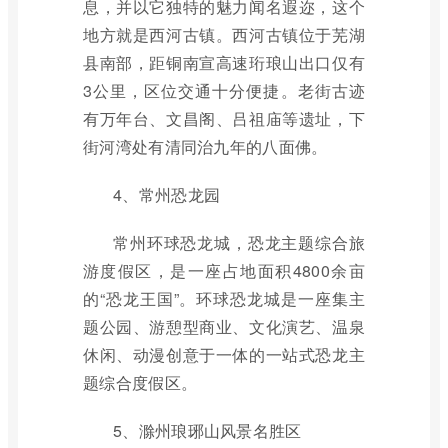
息，并以它独特的魅力闻名遐迩，这个
地方就是西河古镇。西河古镇位于芜湖
县南部，距铜南宣高速珩琅山出口仅有
3公里，区位交通十分便捷。老街古迹
有万年台、文昌阁、吕祖庙等遗址，下
街河湾处有清同治九年的八面佛。
4、常州恐龙园
常州环球恐龙城，恐龙主题综合旅
游度假区，是一座占地面积4800余亩
的“恐龙王国”。环球恐龙城是一座集主
题公园、游憩型商业、文化演艺、温泉
休闲、动漫创意于一体的一站式恐龙主
题综合度假区。
5、滁州琅琊山风景名胜区