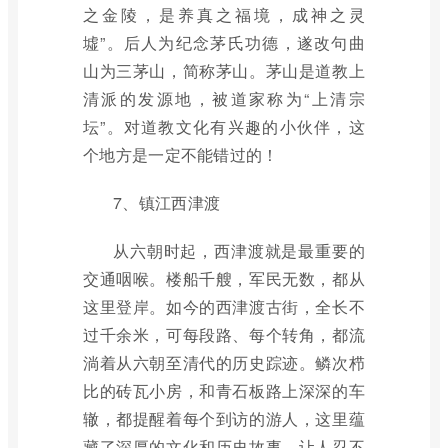
之金陵，是养真之福境，成神之灵
墟”。后人为纪念茅氏功德，遂改句曲
山为三茅山，简称茅山。茅山是道教上
清派的发源地，被道家称为“上清宗
坛”。对道教文化有兴趣的小伙伴，这
个地方是一定不能错过的！
7、镇江西津渡
从六朝时起，西津渡就是最重要的
交通咽喉。楼船千艘，军民无数，都从
这里登岸。如今的西津渡古街，全长不
过千余米，可每段路、每个转角，都流
淌着从六朝至清代的历史踪迹。鳞次栉
比的砖瓦小房，和青石板路上深深的车
辙，都提醒着每个到访的游人，这里蕴
藏了深厚的文化和历史故事，让人忍不