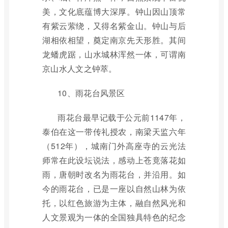
美，文化底蕴博大深厚。钟山因山顶常
有紫云萦绕，又得名紫金山。钟山与后
湖相依相望，奠定南京先天形胜。其间
龙蟠虎踞，山水城林浑然一体，可谓南
京山水人文之钟萃。
10、雨花台风景区
雨花台最早记载于公元前1147年，
泰伯在这一带传礼授农，南梁天监六年
（512年），城南门外高座寺的云光法
师常在此设坛说法，感动上苍竟落花如
雨，唐朝时改名为雨花台，并沿用。如
今的雨花台，已是一座以自然山林为依
托，以红色旅游为主体，融自然风光和
人文景观为一体的全国独具特色的纪念