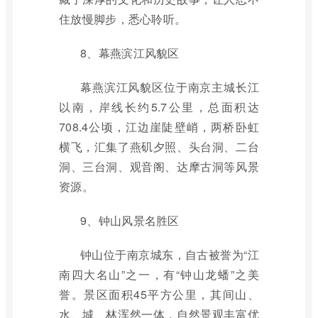
住放慢脚步，悉心聆听。
8、幕燕滨江风貌区
幕燕滨江风貌区位于南京主城长江
以南，岸线长约5.7公里，总面积达
708.4公顷，江边崖陡壁峭，两桥卧虹
横飞，汇集了燕矶夕照、头台洞、二台
洞、三台洞、观音阁、达摩古洞等风景
资源。
9、钟山风景名胜区
钟山位于南京城东，自古被誉为“江
南四大名山”之一，有“钟山龙蟠”之美
誉。景区面积45平方公里，其间山、
水、城、林浑然一体，自然景观丰富优