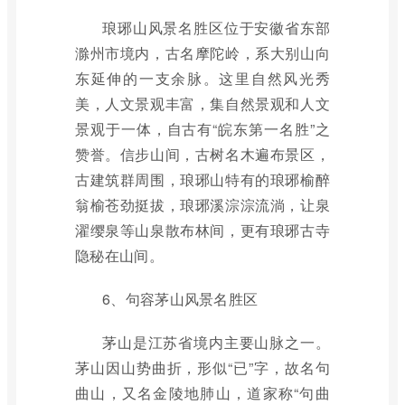
琅琊山风景名胜区位于安徽省东部
滁州市境内，古名摩陀岭，系大别山向
东延伸的一支余脉。这里自然风光秀
美，人文景观丰富，集自然景观和人文
景观于一体，自古有“皖东第一名胜”之
赞誉。信步山间，古树名木遍布景区，
古建筑群周围，琅琊山特有的琅琊榆醉
翁榆苍劲挺拔，琅琊溪淙淙流淌，让泉
濯缨泉等山泉散布林间，更有琅琊古寺
隐秘在山间。
6、句容茅山风景名胜区
茅山是江苏省境内主要山脉之一。
茅山因山势曲折，形似“已”字，故名句
曲山，又名金陵地肺山，道家称“句曲