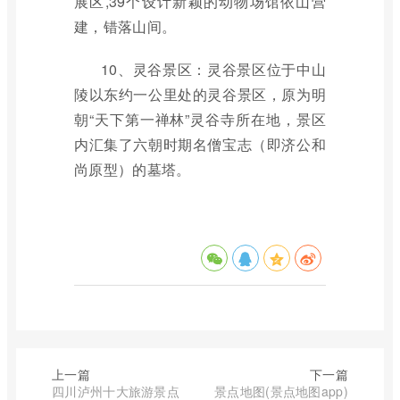
展区,39个设计新颖的动物场馆依山营
建，错落山间。
10、灵谷景区：灵谷景区位于中山
陵以东约一公里处的灵谷景区，原为明
朝“天下第一禅林”灵谷寺所在地，景区
内汇集了六朝时期名僧宝志（即济公和
尚原型）的墓塔。
上一篇
下一篇
四川泸州十大旅游景点
景点地图(景点地图app)