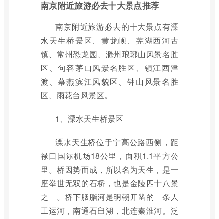
南京附近旅游必去十大景点推荐
南京附近旅游必去的十大景点有溧
水天生桥景区、黄龙岘、芜湖西河古
镇、常州恐龙园、滁州琅琊山风景名胜
区、句容茅山风景名胜区、镇江西津
渡、幕燕滨江风貌区、钟山风景名胜
区、雨花台风景区。
1、溧水天生桥景区
溧水天生桥位于宁高公路西侧，距
禄口国际机场18公里，面积1.1平方公
里。桥因势而成，所以名为天生，是一
座举世无双的石桥，也是金陵四十八景
之一。桥下胭脂河是明朝开凿的一条人
工运河，南通石臼湖，北连秦淮河。泛