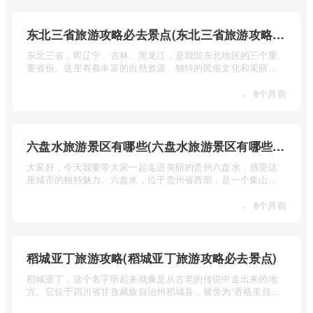
东北三省旅游攻略必去景点(东北三省旅游攻略必去景点视频介绍)
东北三省，即辽宁、吉林、黑龙江，是我国东北地区的三个重
要省份。这里有着丰富的自然资源、独特的民俗文化和美丽的
自然风光 ...
·
8个月前
六盘水旅游景区有哪些(六盘水旅游景区有哪些景点值得去)
大家好，今天我要带大家一起走进美丽的贵州六盘水，感受这
座城市的独特魅力。六盘水，位于贵州省西部，是一个集山水
风光、民 ...
·
8个月前
稻城亚丁旅游攻略(稻城亚丁旅游攻略必去景点)
稻城亚丁，这个名字听起来就像是从古老的传说中走出来的地
方。它位于四川省甘孜藏族自治州稻城县，被誉为“香格里拉的
圣地”， ...