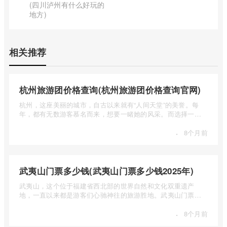
(四川泸州有什么好玩的
地方)
相关推荐
杭州旅游团价格查询(杭州旅游团价格查询官网)
杭州，这座美丽的城市，自古以来就有“人间天堂”的美誉。每
年，都有无数游客慕名而来，想要一睹她的风采。而选择一个
合适的旅 ...
·
8个月前
武夷山门票多少钱(武夷山门票多少钱2025年)
武夷山，这个位于福建省西北部的世界自然和文化双重遗产
地，一直以来都是游客们心驰神往的旅游胜地。武夷山门票多
少钱呢？本 ...
·
8个月前