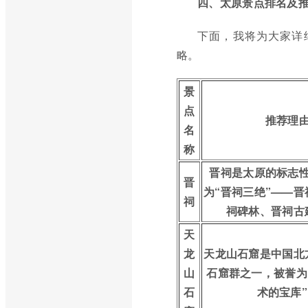
四、太原景点排名及
下面，我将为大家详
略。
景
点
推荐理
名
称
晋祠是太原的标志
晋
为“晋祠三绝”——
祠
祠碑林、晋祠古
天
龙
天龙山石窟是中国北
山
石窟群之一，被誉为
石
术的宝库