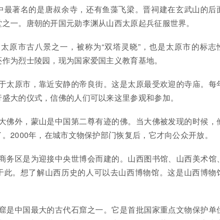
中最著名的是唐叔余寺，还有鱼藻飞梁。晋祠建在玄武山的后
堂之一。唐朝的开国元勋李渊从山西太原起兵征服世界。
是太原市古八景之一，被称为“双塔灵晓”，也是太原市的标志
还作为烈士陵园，现为国家爱国主义教育基地。
位于太原市，靠近安静的帝良街。这是太原最受欢迎的寺庙。每
行盛大的仪式，信佛的人们可以来这里参观和参加。
山大佛外，蒙山是中国第二尊有迹的佛。当大佛被发现的时候，
。2000年，在城市文物保护部门恢复后，它才向公众开放。
丰商务区是为迎接中央世博会而建的。山西图书馆、山西美术馆
于此。想了解山西历史的人可以去山西博物馆。这是山西博物
石窟是中国最大的古代石窟之一。它是首批国家重点文物保护单