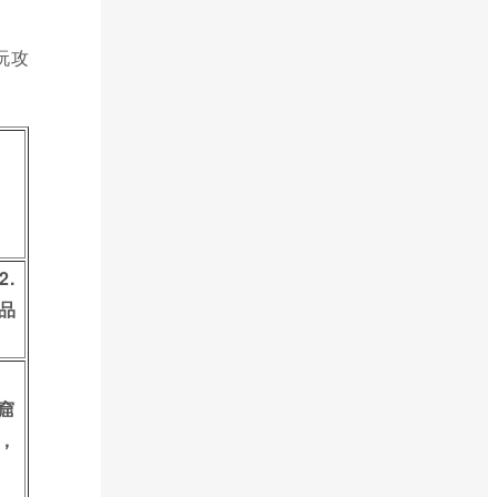
玩攻
.
品
窟
，