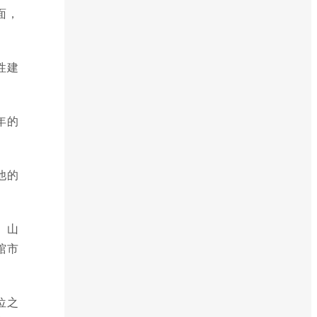
面，
性建
年的
他的
、山
馆市
位之