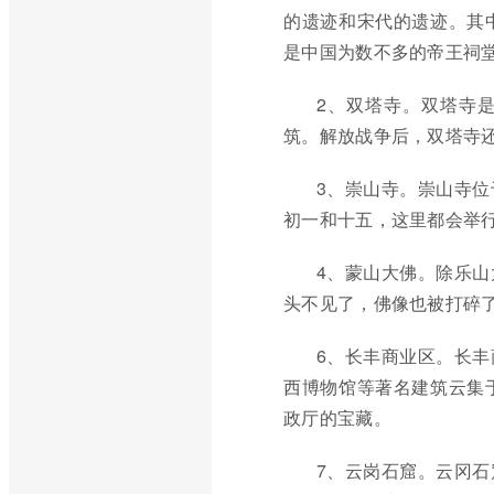
的遗迹和宋代的遗迹。其
是中国为数不多的帝王祠
2、双塔寺。双塔寺
筑。解放战争后，双塔寺
3、崇山寺。崇山寺
初一和十五，这里都会举
4、蒙山大佛。除乐
头不见了，佛像也被打碎了
6、长丰商业区。长
西博物馆等著名建筑云集
政厅的宝藏。
7、云岗石窟。云冈