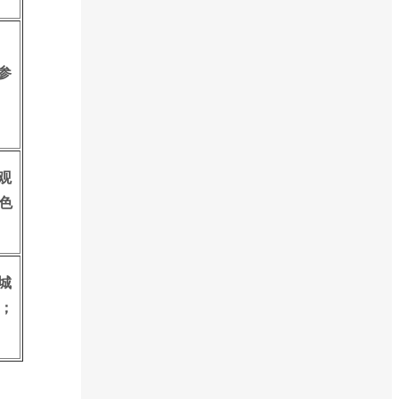
参
观
色
城
；