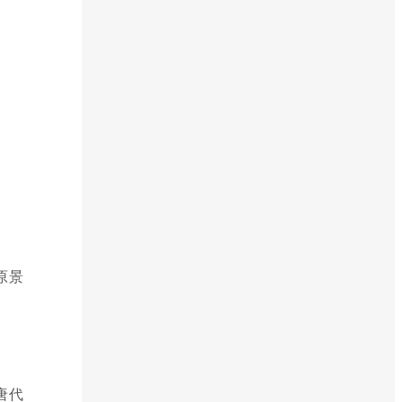
。
。
。
原景
唐代