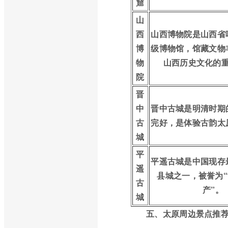
窟
山
西
山西博物院是山西省
博
级博物馆，馆藏文物
物
山西历史文化的
院
晋
中
晋中古城是明清时期
古
完好，是体验古韵太
城
平
平遥古城是中国现存
遥
县城之一，被誉为
古
产”。
城
五、太原周边景点推