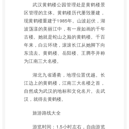
武汉黄鹤楼公园管理处是黄鹤楼景
区管理的主体。黄鹤楼历代屡毁屡建，
现黄鹤楼重建于1985年。山波起伏，湖
波荡漾的美丽江中，有一座如画的千年
古楼。她就是蛇山之巅的黄鹤楼。千百
年来，白云环绕，滚滚长江从她脚下向
东流去。黄鹤楼、岳阳楼、王腾亭并称
为江南三大名楼。
湖北九省通衢，地理位置优越。长
江边上的黄鹤楼，江南三大名楼之首，
自然成为武汉的地标和文化名片。去武
汉，就得去黄鹤楼。
旅游路线大全
游览时间：1.5小时左右，自由游览