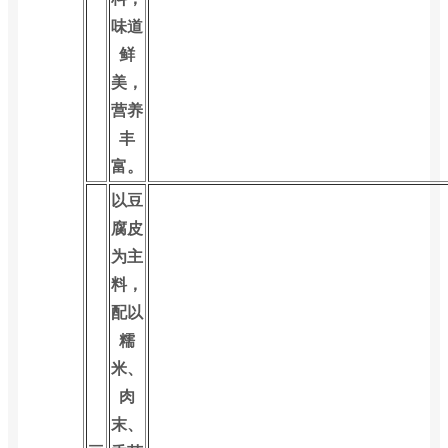
味道
鲜
美，
营养
丰
富。
以豆
腐皮
为主
料，
配以
糯
米、
肉
末、