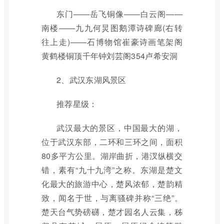
东门——岳飞铜像——白云阁——
南楼——九九何炅图鹅潭诗碑廊(右转
往上走)——石博物馆崔豪诗画笔架阁
黄鹤楼铜顶千年钟刘芸阁354卢希安洞
2、武汉东湖风景区
推荐星级：
武汉最大的景区，中国最大的湖，
位于武汉东部，二环和三环之间，面积
80多平方公里。湖岸曲折，港汊纵横交
错，素有“九十九湾”之称。东湖是楚文
化最大的旅游中心，楚风浓郁，楚韵精
致，闻名于世，与离骚碑并称“三绝”。
楚天台气势磅礴，楚才园名人云集，秭