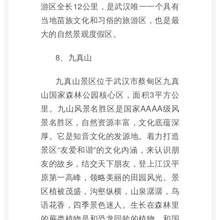
游区全长12公里，是武汉唯一一个具有
当地苗族文化和习俗的旅游区，也是最
大的自然景观度假区。
8、九真山
九真山景区位于武汉市蔡甸区九真
山国家森林公园核心区，面积3平方公
里。九山风景名胜区是国家AAAA级风
景名胜区，自然资源丰富，文化底蕴深
厚。它是知音文化的发源地。着力打造
景区“友爱和谐”的文化内涵，来认识朋
友的故乡，结交天下朋友，登上江汉平
原第一高峰，领略美丽的田园风光。景
区植被茂盛，沟壑纵横，山泉潺潺，鸟
语花香，四季景色迷人。生长在森林里
的蕨类植物是和恐龙同龄的植物，和国