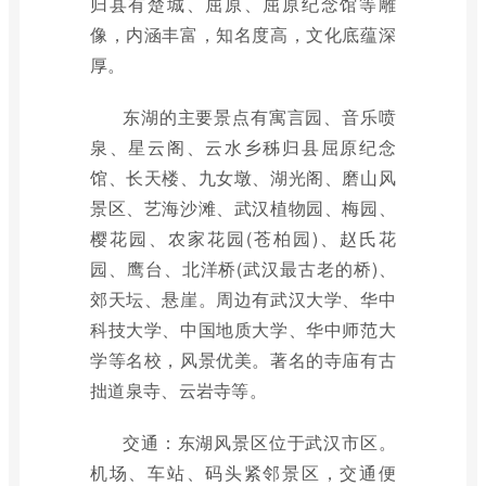
归县有楚城、屈原、屈原纪念馆等雕
像，内涵丰富，知名度高，文化底蕴深
厚。
东湖的主要景点有寓言园、音乐喷
泉、星云阁、云水乡秭归县屈原纪念
馆、长天楼、九女墩、湖光阁、磨山风
景区、艺海沙滩、武汉植物园、梅园、
樱花园、农家花园(苍柏园)、赵氏花
园、鹰台、北洋桥(武汉最古老的桥)、
郊天坛、悬崖。周边有武汉大学、华中
科技大学、中国地质大学、华中师范大
学等名校，风景优美。著名的寺庙有古
拙道泉寺、云岩寺等。
交通：东湖风景区位于武汉市区。
机场、车站、码头紧邻景区，交通便