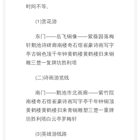
时间不等。
(1)赏花游
东门——岳飞铜像——紫薇园落梅
轩鹅池诗碑廊南楼奇石馆崔豪诗画写字
亭古铜色顶千年钟黄鹤楼黄鹤楼归来铜
雕三楚一复牌坊胜利塔
(二)诗画游览线
南门——鹅池市北画廊——紫竹院
南楼奇石馆崔豪诗画写字亭千年钟铜顶
黄鹤楼黄鹤楼归来青铜雕塑三楚一重牌
坊胜利塔白云亭罗梅轩
(3)英雄游线路