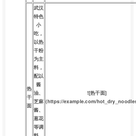
武汉
特色
小
吃，
以热
干粉
为主
料，
配以
酱
热
油、
![热干面]
干
芝麻
(https://example.com/hot_dry_noodles
面
酱、
葱花
等调
料，