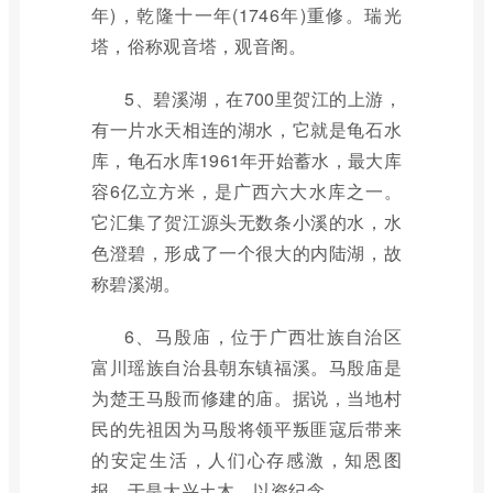
年)，乾隆十一年(1746年)重修。瑞光
塔，俗称观音塔，观音阁。
5、碧溪湖，在700里贺江的上游，
有一片水天相连的湖水，它就是龟石水
库，龟石水库1961年开始蓄水，最大库
容6亿立方米，是广西六大水库之一。
它汇集了贺江源头无数条小溪的水，水
色澄碧，形成了一个很大的内陆湖，故
称碧溪湖。
6、马殷庙，位于广西壮族自治区
富川瑶族自治县朝东镇福溪。马殷庙是
为楚王马殷而修建的庙。据说，当地村
民的先祖因为马殷将领平叛匪寇后带来
的安定生活，人们心存感激，知恩图
报，于是大兴土木，以资纪念。