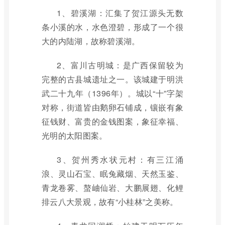
1、碧溪湖：汇集了贺江源头无数
条小溪的水，水色澄碧，形成了一个很
大的内陆湖，故称碧溪湖。
2、富川古明城：是广西保留较为
完整的古县城遗址之一。该城建于明洪
武二十九年（1396年）。城以“十”字架
对称，街道皆由鹅卵石铺成，镶嵌有象
征钱财、富贵的金钱图案，象征幸福、
光明的太阳图案。
3、贺州秀水状元村：有三江涌
浪、灵山石宝、眠兔藏烟、天然玉鉴、
青龙卷雾、螯岫仙岩、大鹏展翅、化鲤
排云八大景观，故有“小桂林”之美称。