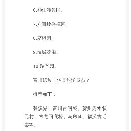
6.神仙湖景区。
7.八百岭香樟园。
8.脐橙园。
9.慢城花海。
10.瑞光园。
富川瑶族自治县旅游景点？
推荐如下：
碧溪湖、富川古明城、贺州秀水状
元村、青龙回澜桥、马殷庙、福溪古瑶
寨等。