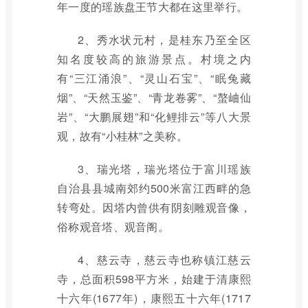
年一度的瑶族盘王节大都在这里举行。
2、秀水状元村，是桂东乃至全区
知名度较高的旅游景点。村境之内
有“三江涌浪”、“灵山石宝”、“眠兔藏
烟”、“天然玉鉴”、“青龙卷雾”、“螯岫仙
岩”、“大鹏展翅”和“化鲤排云”等八大景
观，故有“小桂林”之美称。
3、瑞光塔，瑞光塔位于富川瑶族
自治县县城南郊约500米富江西畔的急
转弯处。因塔内曾供有阴刻雕观音像，
俗称观音塔、观音阁。
4、慈云寺，慈云寺也称镇江慈云
寺，总面积598平方米，始建于清康熙
十六年(1677年)，康熙五十六年(1717