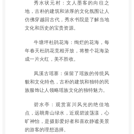
秀水状元村：文人墨客的向往之
地，古朴的建筑和浓厚的文化氛围让人
仿佛穿越回古代，秀水书院是了解当地
文化和历史的宝贵资源。
牛塘坪杜鹃花海：绚烂的花海，每
年春天杜鹃花竞相开放，将整个花海染
成一片火红，美不胜收。
凤溪古瑶寨：保留了瑶族的传统风
貌和文化特色，古朴的建筑和独特的民
族服饰让人领略瑶族文化的独特魅力。
碧水亭：观赏富川风光的绝佳地
点，远眺青山绿水，近观碧波荡漾，心
旷神怡，是摄影爱好者和喜欢静谧美景
的游客的理想选择。