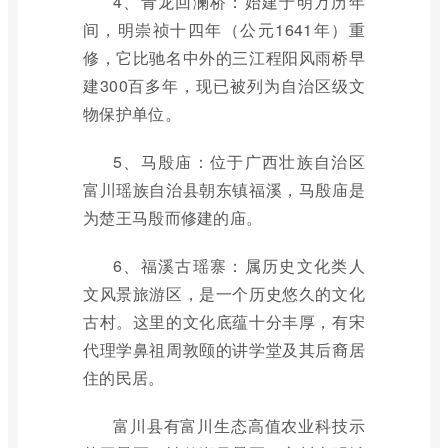
4、青龙回澜桥：始建于明万历年
间，明崇祯十四年（公元1641年）重
修，它比驰名中外的三江程阳风雨桥早
建300百多年，现已被列为自治区级文
物保护单位。
5、马殷庙：位于广西壮族自治区
富川瑶族自治县朝东镇福溪，马殷庙是
为楚王马殷而修建的庙。
6、福溪古瑶寨：属历史文化类人
文风景旅游区，是一个历史悠久的文化
古村。这里的文化底蕴十分丰厚，有宋
代理学鼻祖周敦颐的讲学堂及其后裔居
住的民居。
富川县有富川生态高值农业科技示