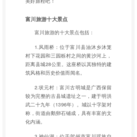
美好旅程吧！
富川旅游十大景点
富川旅游的十大景点包括：
1.风雨桥：位于富川县油沐乡沐笼
村下花园和三园栎村之间的黄沙河上，
距离县城28公里。这座桥以其独特的建
筑风格和历史价值而闻名。
2.状元村：富川古明城是广西保留
较为完整的古县城遗址之一，建于明洪
武二十九年（1396年）。城以十字架对
称，街道由鹅卵石铺成，具有丰富的文
化内涵。
3.神仙湖：位于贺州市富川瑶族自