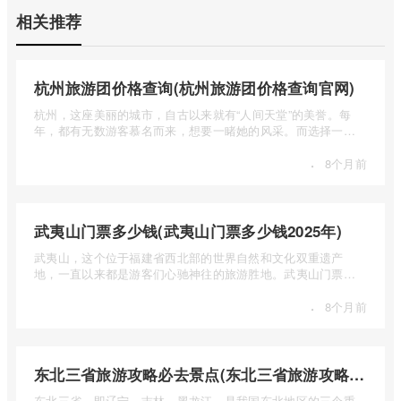
相关推荐
杭州旅游团价格查询(杭州旅游团价格查询官网)
杭州，这座美丽的城市，自古以来就有“人间天堂”的美誉。每
年，都有无数游客慕名而来，想要一睹她的风采。而选择一个
合适的旅 ...
·
8个月前
武夷山门票多少钱(武夷山门票多少钱2025年)
武夷山，这个位于福建省西北部的世界自然和文化双重遗产
地，一直以来都是游客们心驰神往的旅游胜地。武夷山门票多
少钱呢？本 ...
·
8个月前
东北三省旅游攻略必去景点(东北三省旅游攻略必去景点视频介绍)
东北三省，即辽宁、吉林、黑龙江，是我国东北地区的三个重