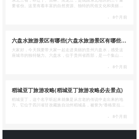
要省份。这里有着丰富的自然资源、独特的民俗文化和美丽的
自然风光 ...
·
8个月前
六盘水旅游景区有哪些(六盘水旅游景区有哪些景点值得去)
大家好，今天我要带大家一起走进美丽的贵州六盘水，感受这
座城市的独特魅力。六盘水，位于贵州省西部，是一个集山水
风光、民 ...
·
8个月前
稻城亚丁旅游攻略(稻城亚丁旅游攻略必去景点)
稻城亚丁，这个名字听起来就像是从古老的传说中走出来的地
方。它位于四川省甘孜藏族自治州稻城县，被誉为“香格里拉的
圣地”， ...
·
8个月前