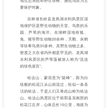
地生态系统和野生珍稀、濒危鸟类为主
要保护对象。
吉林省长岭县龙凤湖水利风景区湿
地保护区是野生动物的天堂、鸟类的乐
园、芦苇的海洋。在湖畔湿地有狐、
兔、獾等野生动物20余种，天鹅、灰鹤
等珍希鸟类30多种。其野生动物之多、
密度之大在省内外都是罕见的。龙凤湖
水利风景区的芦苇荡被游人称为“流连
的绿色迷宫”。
哈达山，蒙语意为“陡峰”，因为白
练般的松花江从山前流过，恰似一条圣
洁的哈达，于是人们又将此山称为哈达
山。哈达山风景区位于前郭县东南部的
松花江左岸，山体总长10公里，海拔为