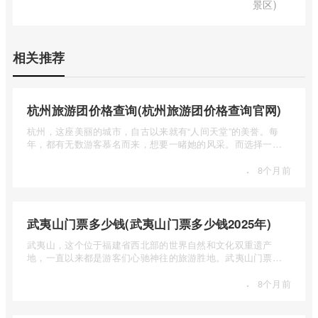
景区)
相关推荐
杭州旅游团价格查询(杭州旅游团价格查询官网)
杭州，这座美丽的城市，自古以来就有“人间天堂”的美誉。每
年，都有无数游客慕名而来，想要一睹她的风采。而选择一个
合适的旅 ...
·
8个月前
武夷山门票多少钱(武夷山门票多少钱2025年)
武夷山，这个位于福建省西北部的世界自然和文化双重遗产
地，一直以来都是游客们心驰神往的旅游胜地。武夷山门票多
少钱呢？本 ...
·
8个月前