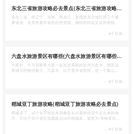
东北三省旅游攻略必去景点(东北三省旅游攻略必去景点视频介绍)
东北三省，即辽宁、吉林、黑龙江，是我国东北地区的三个重
要省份。这里有着丰富的自然资源、独特的民俗文化和美丽的
自然风光 ...
·
8个月前
六盘水旅游景区有哪些(六盘水旅游景区有哪些景点值得去)
大家好，今天我要带大家一起走进美丽的贵州六盘水，感受这
座城市的独特魅力。六盘水，位于贵州省西部，是一个集山水
风光、民 ...
·
8个月前
稻城亚丁旅游攻略(稻城亚丁旅游攻略必去景点)
稻城亚丁，这个名字听起来就像是从古老的传说中走出来的地
方。它位于四川省甘孜藏族自治州稻城县，被誉为“香格里拉的
圣地”， ...
·
8个月前