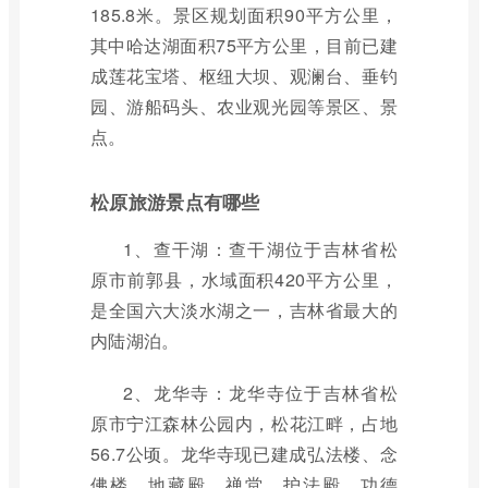
185.8米。景区规划面积90平方公里，
其中哈达湖面积75平方公里，目前已建
成莲花宝塔、枢纽大坝、观澜台、垂钓
园、游船码头、农业观光园等景区、景
点。
松原旅游景点有哪些
1、查干湖：查干湖位于吉林省松
原市前郭县，水域面积420平方公里，
是全国六大淡水湖之一，吉林省最大的
内陆湖泊。
2、龙华寺：龙华寺位于吉林省松
原市宁江森林公园内，松花江畔，占地
56.7公顷。龙华寺现已建成弘法楼、念
佛楼、地藏殿、禅堂、护法殿、功德