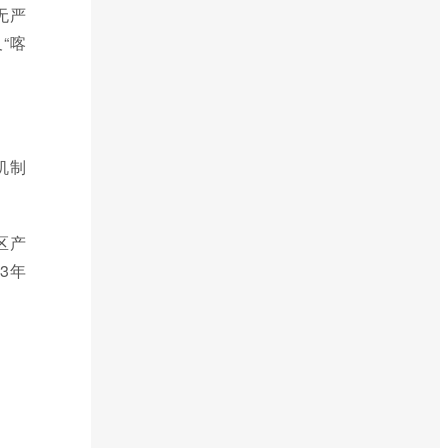
无严
“喀
机制
区产
3年