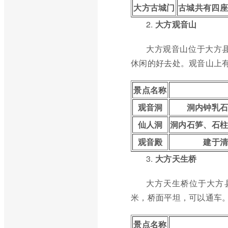
大方古城门
古城共有四座
2.
大方观音山
大方观音山位于大方县
休闲的好去处。观音山上
景点名称
观音洞
洞内钟乳石
仙人洞
洞内石笋、石
观音殿
建于
3.
大方天生桥
大方天生桥位于大方
米，桥面平坦，可以通车
景点名称