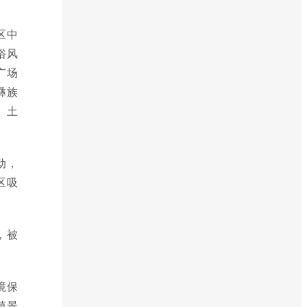
区中
俗风
广场
彝族
、土
动，
区吸
，被
境保
镇景