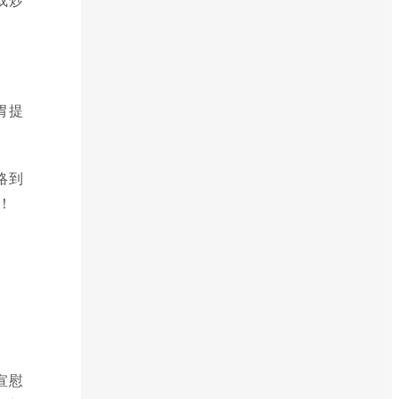
胃提
略到
！
宣慰