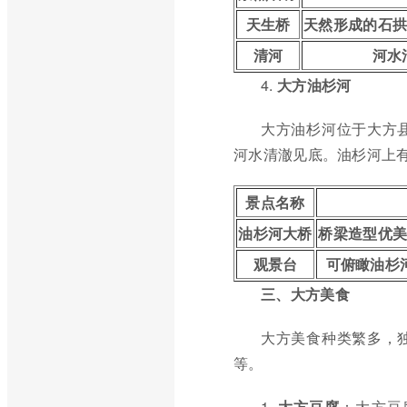
天生桥
天然形成的石拱
清河
河水
4.
大方油杉河
大方油杉河位于大方
河水清澈见底。油杉河上
景点名称
油杉河大桥
桥梁造型优
观景台
可俯瞰油杉
三、大方美食
大方美食种类繁多，
等。
1.
大方豆腐
：大方豆