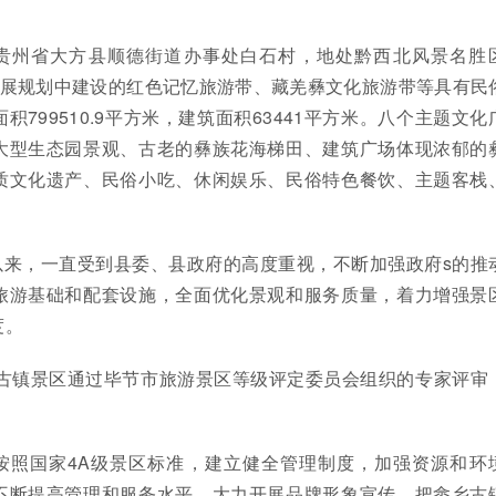
贵州省大方县顺德街道办事处白石村，地处黔西北风景名胜
发展规划中建设的红色记忆旅游带、藏羌彝文化旅游带等具有民
799510.9平方米，建筑面积63441平方米。八个主题文化
大型生态园景观、古老的彝族花海梯田、建筑广场体现浓郁的
质文化遗产、民俗小吃、休闲娱乐、民俗特色餐饮、主题客栈
以来，一直受到县委、县政府的高度重视，不断加强政府s的推
旅游基础和配套设施，全面优化景观和服务质量，着力增强景
度。
畲乡古镇景区通过毕节市旅游景区等级评定委员会组织的专家评审
。
按照国家4A级景区标准，建立健全管理制度，加强资源和环
不断提高管理和服务水平，大力开展品牌形象宣传，把畲乡古