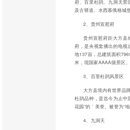
府、百里杜鹃、九洞天景
及古驿道、水西慕俄格城
2、贵州宣慰府
贵州宣慰府距大方县
府，是央视套播出的电视
地137亩，总建筑面积7
米，现国家AAAA级景区
3、百里杜鹃风景区
大方县境内有世界品牌
杜鹃品种，是迄今为止中国
花园”的｀美誉。被誉为“
4、九洞天