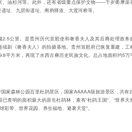
区、油杉河等。此外，还有省级重点保护文物——千岁衢摩崖
堡遗址、九层衙遗址、阁鸦驿道、大渡河桥等。
城2.5公里。是贵州历代宣慰使和奢香夫人及其后裔处理政务
连续剧《奢香夫人》的拍摄基地。贵州宣慰府已恢复重建，工
969.8平方米，再现了水西古彝历史民族文化。总占地面积约5万
。
国家森林公园百里杜鹃景区，国家AAAAA级旅游景区，共有2
已查明的面积最大的原生杜鹃林，素有“杜鹃王国”、“世界天
地球彩带、世界花园、养生福地、避暑天堂”。