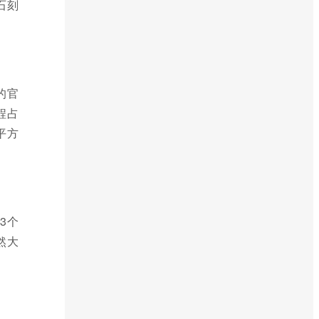
石刻
的官
程占
平方
3个
然大