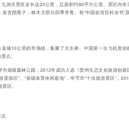
九洞天景区全长达23公里，总面积约80平方公里。景区内冬
富含阴离子，林木大部分四季常青。有“中国岩溶百科全书”及
方县城10公里的羊场镇，集聚了天生桥、中国第一台飞机发动
游景点。
被评为省级森林公园；2012年成功入选《贵州生态文化旅游创新
度假区”、“省级体育休闲基地”，毕节市“十佳旅游景区”；201
游景区。
景点