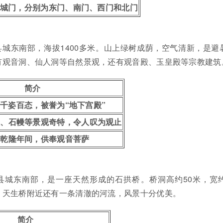
城门，分别为东门、南门、西门和北门
城东南部，海拔1400多米。山上绿树成荫，空气清新，是避
有观音洞、仙人洞等自然景观，还有观音殿、玉皇殿等宗教建筑
简介
千姿百态，被誉为“地下宫殿”
柱、石幔等景观奇特，令人叹为观止
清乾隆年间，供奉观音菩萨
县城东南部，是一座天然形成的石拱桥。桥洞高约50米，宽约
。天生桥附近还有一条清澈的河流，风景十分优美。
简介