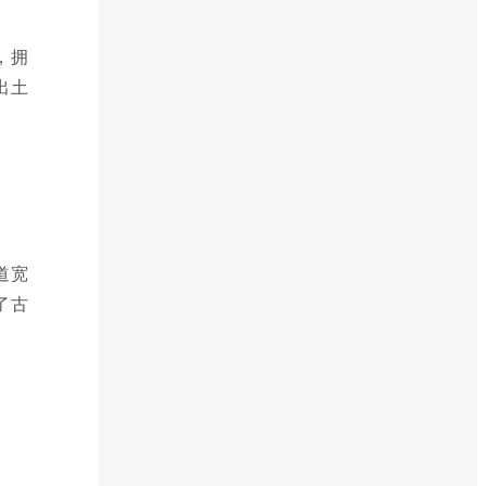
，拥
出土
道宽
了古