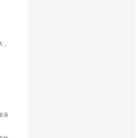
天，
酸汤
或炒