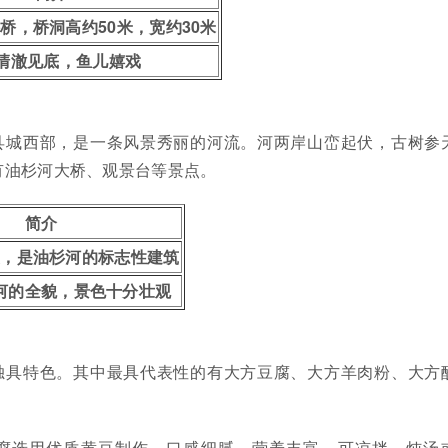
桥，桥洞高约50米，宽约30米
清澈见底，鱼儿嬉戏
县城西部，是一条风景秀丽的河流。河两岸山峦起伏，古树参
有油杉河大桥、观景台等景点。
简介
美，是油杉河的标志性建筑
河的全貌，景色十分壮观
独具特色。其中最具代表性的有大方豆腐、大方羊肉粉、大方
腐选用优质黄豆制作，口感细腻、营养丰富。可凉拌、炖汤