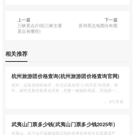
上一篇
下一篇
三峡景点介绍(三峡主要
苏州景点地图分布图
景点有哪些)
相关推荐
杭州旅游团价格查询(杭州旅游团价格查询官网)
杭州，这座美丽的城市，自古以来就有“人间天堂”的美誉。每
年，都有无数游客慕名而来，想要一睹她的风采。而选择一个
合适的旅 ...
·
8个月前
武夷山门票多少钱(武夷山门票多少钱2025年)
武夷山，这个位于福建省西北部的世界自然和文化双重遗产