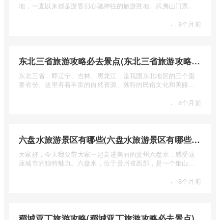
地，一直以来都是游客们心驰神往的旅游胜地。武夷山门票多
少钱呢？本 ...
·
8个月前
东北三省旅游攻略必去景点(东北三省旅游攻略必去景点视频介绍)
东北三省，即辽宁、吉林、黑龙江，是我国东北地区的三个重
要省份。这里有着丰富的自然资源、独特的民俗文化和美丽的
自然风光 ...
·
8个月前
六盘水旅游景区有哪些(六盘水旅游景区有哪些景点值得去)
大家好，今天我要带大家一起走进美丽的贵州六盘水，感受这
座城市的独特魅力。六盘水，位于贵州省西部，是一个集山水
风光、民 ...
·
8个月前
稻城亚丁旅游攻略(稻城亚丁旅游攻略必去景点)