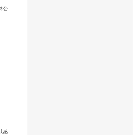
林公
以感