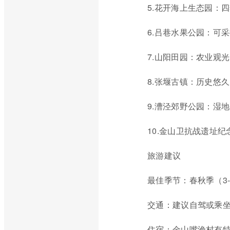
5.花开海上生态园：
6.吕巷水果公园：可
7.山阳田园：农业观
8.张堰古镇：历史悠
9.漕泾郊野公园：湿
10.金山卫抗战遗址
旅游建议
最佳季节：春秋季（3-
交通：建议自驾或乘
住宿：金山嘴渔村有