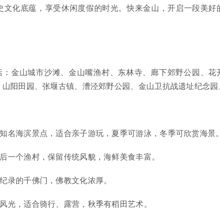
史文化底蕴，享受休闲度假的时光。快来金山，开启一段美好
括：金山城市沙滩、金山嘴渔村、东林寺、廊下郊野公园、花
、山阳田园、张堰古镇、漕泾郊野公园、金山卫抗战遗址纪念园
海知名海滨景点，适合亲子游玩，夏季可游泳，冬季可欣赏海景
最后一个渔村，保留传统风貌，海鲜美食丰富。
斯纪录的千佛门，佛教文化浓厚。
园风光，适合骑行、露营，秋季有稻田艺术。