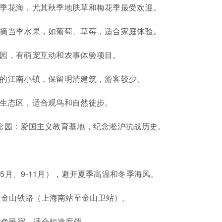
四季花海，尤其秋季地肤草和梅花季最受欢迎。
采摘当季水果，如葡萄、草莓，适合家庭体验。
光园，有萌宠互动和农事体验项目。
久的江南小镇，保留明清建筑，游客较少。
地生态区，适合观鸟和自然徒步。
纪念园：爱国主义教育基地，纪念淞沪抗战历史。
5月、9-11月），避开夏季高温和冬季海风。
坐金山铁路（上海南站至金山卫站）。
特色民宿，适合短途度假。