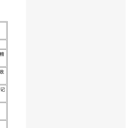
精
政
铭记