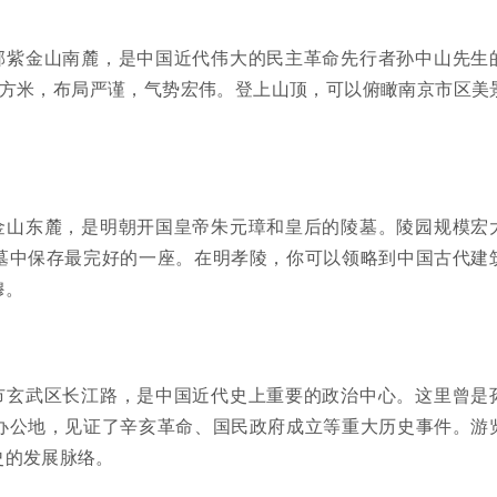
郊紫金山南麓，是中国近代伟大的民主革命先行者孙中山先生
平方米，布局严谨，气势宏伟。登上山顶，可以俯瞰南京市区美
金山东麓，是明朝开国皇帝朱元璋和皇后的陵墓。陵园规模宏
墓中保存最完好的一座。在明孝陵，你可以领略到中国古代建
穆。
市玄武区长江路，是中国近代史上重要的政治中心。这里曾是
办公地，见证了辛亥革命、国民政府成立等重大历史事件。游
史的发展脉络。