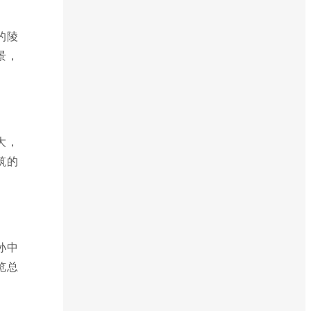
的陵
景，
大，
筑的
孙中
览总