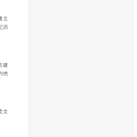
建立
记历
古建
的绝
贵文