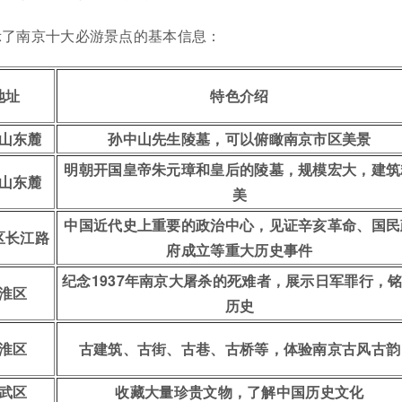
示了南京十大必游景点的基本信息：
地址
特色介绍
山东麓
孙中山先生陵墓，可以俯瞰南京市区美景
明朝开国皇帝朱元璋和皇后的陵墓，规模宏大，建筑
山东麓
美
中国近代史上重要的政治中心，见证辛亥革命、国民
区长江路
府成立等重大历史事件
纪念1937年南京大屠杀的死难者，展示日军罪行，
淮区
历史
淮区
古建筑、古街、古巷、古桥等，体验南京古风古韵
武区
收藏大量珍贵文物，了解中国历史文化