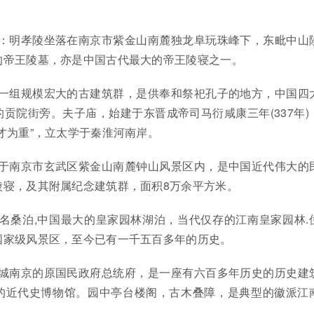
）：明孝陵坐落在南京市紫金山南麓独龙阜玩珠峰下，东毗中山
的帝王陵墓，亦是中国古代最大的帝王陵寝之一。
是一组规模宏大的古建筑群，是供奉和祭祀孔子的地方，中国四
贡院街旁。夫子庙，始建于东晋成帝司马衍咸康三年(337年)
才为重”，立太学于秦淮河南岸。
位于南京市玄武区紫金山南麓钟山风景区内，是中国近代伟大的
陵寝，及其附属纪念建筑群，面积8万余平方米。
名桑泊,中国最大的皇家园林湖泊，当代仅存的江南皇家园林.
国家级风景区，至今已有一千五百多年的历史。
古城南京的原国民政府总统府，是一座有六百多年历史的历史建
的近代史博物馆。园中亭台楼阁，古木叠障，是典型的徽派江