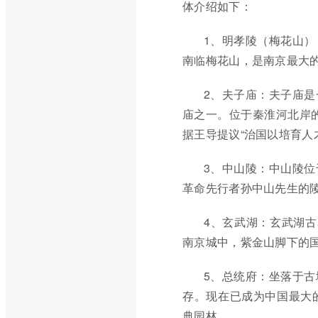
体介绍如下：
1、明孝陵（梅花山
南临梅花山，是南京最大
2、夫子庙：夫子庙
庙之一。位于秦淮河北岸的
据王导提议“治国以培育人
3、中山陵：中山陵
革命先行者孙中山先生的
4、玄武湖：玄武湖古
南京城中，紫金山脚下的
5、总统府：坐落于
存。现在已成为中国最大
典园林。