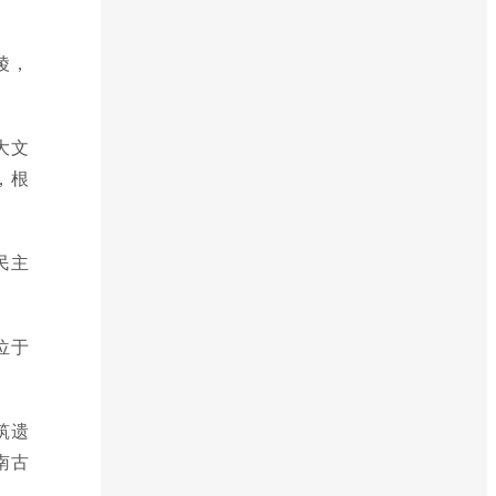
陵，
大文
，根
民主
位于
筑遗
南古