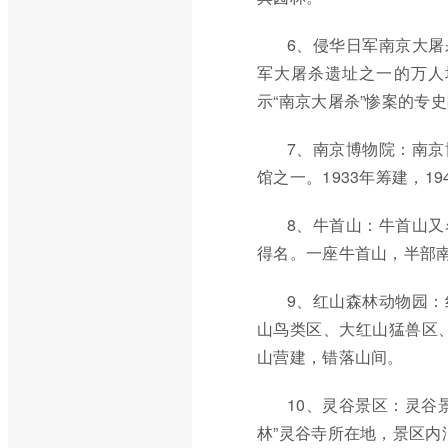
6、侵华日军南京大
军大屠杀遗址之一的万人
示“南京大屠杀”惨案的专
7、南京博物院：南
馆之一。1933年筹建，
8、牛首山：牛首山
得名。一座牛首山，半部
9、红山森林动物园
山鸟类区、大红山猛兽区、
山营建，错落山间。
10、灵谷景区：灵谷
林”灵谷寺所在地，景区