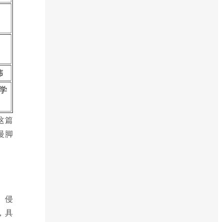
伟
学
这篇
慢脚
、侵
，具