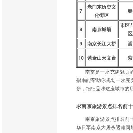
老门东历史文
7
秦
化街区
市区
8
南京城墙
区
9
南京长江大桥
浦
10
紫金山天文台
紫
南京是一座充满魅力
指南能帮助你规划一次完
步，细细品味这座城市的
求南京旅游景点排名前十
南京旅游景点排名前
华日军南京大屠杀遇难同