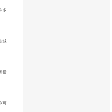
许多
古城
桥横
你可