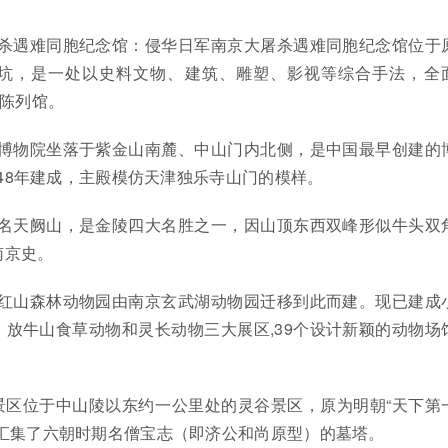
屠杀遇难同胞纪念馆：侵华日军南京大屠杀遇难同胞纪念馆位于
坑，是一处以史料文物、建筑、雕塑、影视等综合手法，全
史陈列馆。
京博物院坐落于紫金山南麓、中山门内北侧，是中国最早创建的
1948年建成，主殿模仿天津独乐寺山门的模样。
又名天阙山，是金陵四大名胜之一，因山顶东西双峰形似牛头双
南京史。
：红山森林动物园由南京玄武湖动物园迁移到此而建。现已建成
放牛山食草动物和灵长动物三大展区,39个设计新颖的动物场
景区位于中山陵以东约一公里处的灵谷景区，原为明朝“天下第
内汇集了六朝时期名僧宝志（即济公和尚原型）的墓塔。