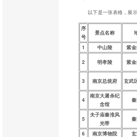
以下是一张表格，展
序
景点名称
号
1
中山陵
紫金
2
明孝陵
紫金
3
南京总统府
玄武
南京大屠杀纪
4
秦
念馆
夫子庙秦淮风
5
秦
光带
6
南京博物院
玄