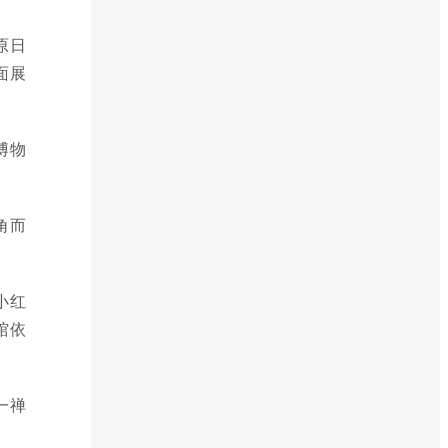
原日
面展
博物
角而
小红
馆依
一禅