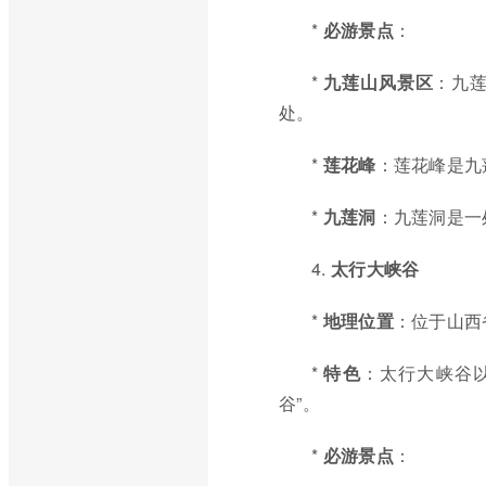
*
必游景点
：
*
九莲山风景区
：九
处。
*
莲花峰
：莲花峰是九
*
九莲洞
：九莲洞是一
4.
太行大峡谷
*
地理位置
：位于山西
*
特色
：太行大峡谷
谷”。
*
必游景点
：