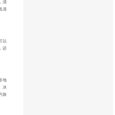
，清
线清
可以
，还
。
形地
、冰
的旅