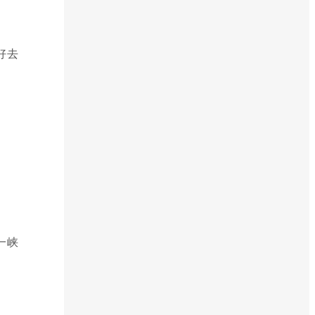
好去
一峡