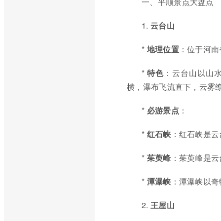
一、平顺景点大盘点
1.
云台山
*
地理位置
：位于河南
*
特色
：云台山以山水
横，瀑布飞流直下，云雾
*
必游景点
：
*
红石峡
：红石峡是云
*
茱萸峰
：茱萸峰是云
*
潭瀑峡
：潭瀑峡以奇
2.
王屋山