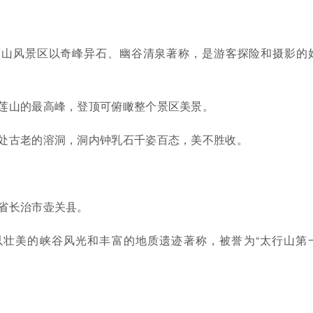
莲山风景区以奇峰异石、幽谷清泉著称，是游客探险和摄影的
莲山的最高峰，登顶可俯瞰整个景区美景。
处古老的溶洞，洞内钟乳石千姿百态，美不胜收。
省长治市壶关县。
以壮美的峡谷风光和丰富的地质遗迹著称，被誉为“太行山第