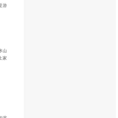
是游
冰山
上家
的溶