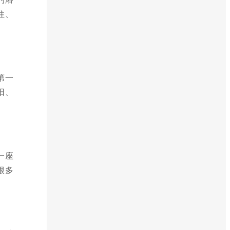
柱、
。
第一
阳、
一座
很多