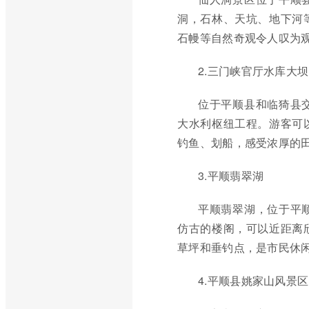
洞，石林、天坑、地下河
石幔等自然奇观令人叹为观止
2.三门峡官厅水库大坝
位于平顺县和临猗县
大水利枢纽工程。游客可
钓鱼、划船，感受浓厚的
3.平顺翡翠湖
平顺翡翠湖，位于平
仿古的楼阁，可以近距离
草坪和垂钓点，是市民休
4.平顺县姚家山风景区