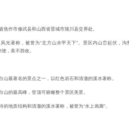
省焦作市修武县和山西省晋城市陵川县交界处。
风光著称，被誉为“北方山水甲天下”。景区内山峦起伏，沟
缭绕，美不胜收。
台山最著名的景点之一，以红色岩石和清澈的溪水著称。
台山的最高峰，登顶可俯瞰整个景区美景。
特的地质结构和清澈的溪水著称，被誉为“水上画廊”。