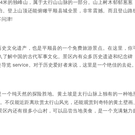
04米的独峰山，属于太行山山脉的一部分。山上树木郁郁葱葱
怡。登上山顶还能俯瞰平顺县城全景，非常震撼。而且登山路
问津!
历史文化遗产，也是平顺县的一个免费旅游景点。在这里，你
入了解中国的古代军事文化。景区内有众多历史遗迹和纪念碑
览 service。对于历史爱好者来说，这里是一个绝佳的去处
是一个纯天然的探险胜地。黄土坡是太行山脉上独有的一种地
名。不仅能近距离欣赏太行山风光，还能观赏到奇特的黄土壁画
景区内还有很多小山村，可以品尝当地美食，是一个充满魅力