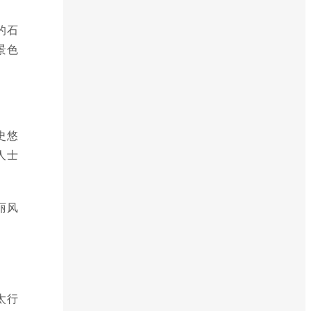
的石
景色
史悠
人士
丽风
太行