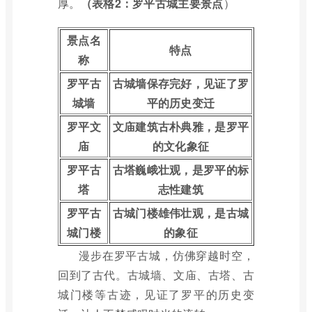
厚。
（表格2：罗平古城主要景点
）
景点名
特点
称
罗平古
古城墙保存完好，见证了罗
城墙
平的历史变迁
罗平文
文庙建筑古朴典雅，是罗平
庙
的文化象征
罗平古
古塔巍峨壮观，是罗平的标
塔
志性建筑
罗平古
古城门楼雄伟壮观，是古城
城门楼
的象征
漫步在罗平古城，仿佛穿越时空，
回到了古代。古城墙、文庙、古塔、古
城门楼等古迹，见证了罗平的历史变