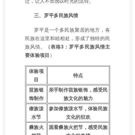
迁，让人不禁感叹时光的流转。
三、罗平多民族风情
罗平是一个多民族聚居的地方，各
民族在这里和睦相处，形成了独特的民
族风情。
（表格3：罗平多民族风情主
要体验项目
）
体验项
特点
目
苗族银
亲手制作苗族银饰，感受民
饰制作
族文化的魅力
傣族泼
参加傣族泼水节，体验民族
水节
文化的狂欢
彝族火
观看彝族火把节，感受民族