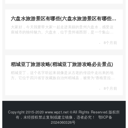
六盘水旅游景区有哪些(六盘水旅游景区有哪些景点值得去)
大家好，今天我要带大家一起走进美丽的贵州六盘水，感受这
座城市的独特魅力。六盘水，位于贵州省西部，是一个集山水
风光、民 ...
·
8个月前
稻城亚丁旅游攻略(稻城亚丁旅游攻略必去景点)
稻城亚丁，这个名字听起来就像是从古老的传说中走出来的地
方。它位于四川省甘孜藏族自治州稻城县，被誉为“香格里拉的
圣地”， ...
·
8个月前
Copyright 2015-2020 www.wpzt.net ©All Rights Reserved.版权所
有，未经授权禁止复制或建立镜像，违者必究！
鄂ICP备
2024060326号