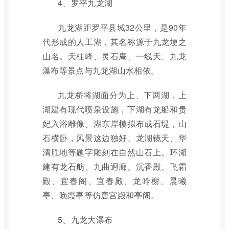
4、罗平九龙湖
九龙湖距罗平县城32公里，是90年
代形成的人工湖，其名称源于九龙埂之
山名。天柱峰、灵石庵、一线天、九龙
瀑布等景点与九龙湖山水相依。
九龙桥将湖面分为上、下两湖，上
湖建有现代喷泉设施，下湖有龙船和贵
妃入浴雕像。湖东岸模拟布成石堤，山
石横卧，风景这边独好、龙湖镜天、华
清胜地等题字雕刻在自然山石上。环湖
建有龙石舫、九曲迥廊、沉香殿、飞霜
殿、宜春阁、宜春殿、龙吟榭、晨曦
亭、晚霞亭等仿唐宫殿和亭阁。
5、九龙大瀑布