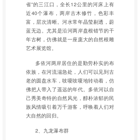
省”的三江口，全长12公里的河床上有
近40个瀑布，两岸古木修竹，色彩丰
富，层次清晰。河水常年晶莹剔透，蔚
蓝无边。尤其是沿河两岸盘根错节的干
年古树，仿佛就是一座庞大的自然根雕
艺术展览馆。
多依河两岸居住的是勤劳朴实的布
依族，在河流湍急处，人们可以见到古
老的圆盘水车，吱嗄吱嗄地转动着，仿
佛把人带入了遥远的年代。多依河以自
己秀美奇特的自然风光，醇朴浓郁的民
族风情吸引着万千游客，呼唤着人们对
大自然的回归。
2、九龙瀑布群