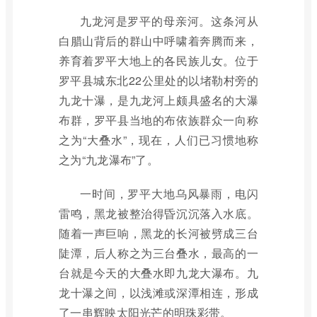
九龙河是罗平的母亲河。这条河从
白腊山背后的群山中呼啸着奔腾而来，
养育着罗平大地上的各民族儿女。位于
罗平县城东北22公里处的以堵勒村旁的
九龙十瀑，是九龙河上颇具盛名的大瀑
布群，罗平县当地的布依族群众一向称
之为“大叠水”，现在，人们已习惯地称
之为“九龙瀑布”了。
一时间，罗平大地乌风暴雨，电闪
雷鸣，黑龙被整治得昏沉沉落入水底。
随着一声巨响，黑龙的长河被劈成三台
陡潭，后人称之为三台叠水，最高的一
台就是今天的大叠水即九龙大瀑布。九
龙十瀑之间，以浅滩或深潭相连，形成
了一串辉映太阳光芒的明珠彩带。