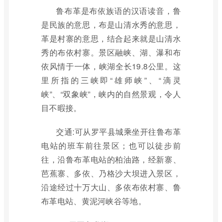
鲁布革是布依族语的汉语读音，鲁
是民族的意思，布是山清水秀的意思，
革是村寨的意思，结合起来就是山清水
秀的布依村寨。景区融峡、湖、瀑和布
依风情于一体，峡湖全长19.8公里。这
里所指的三峡即“雄师峡”、“滴灵
峡”、“双象峡”，峡内的自然景观，令人
目不暇接。
交通:可从罗平县城乘坐开往鲁布革
电站的班车前往景区；也可以徒步前
往，沿鲁布革电站的柏油路，经新寨、
芭蕉寨、多依、乃格沙大坝进入景区，
沿途经过十万大山、多依布依村寨、鲁
布革电站、黄泥河峡谷等地。