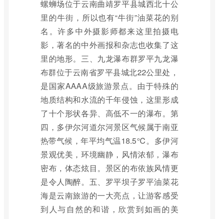
螺蛳场位于云南曲靖罗平县城西北十公
里的牛街，所以也有“牛街”油菜花的别
名。许多中外摄影师都来这里拍摄电
影，著名的中外画报和杂志也收集了这
里的地形。三、九龙瀑布群罗平九龙瀑
布群位于云南省罗平县城北22公里处，
是国家AAAA级旅游景点。由于特殊的
地质结构和水流的千年侵蚀，这里形成
了十个形状各异、高低不一的瀑布。第
四，多伊尔河道尔河景区气候属于南亚
热带气候，年平均气温18.5℃。多伊河
景观优美，环境幽静，风情浓郁，瀑布
密布，体态炫目。景区的布依族风情更
是令人陶醉。五、罗平坝子罗平油菜花
海是云南旅游的一大亮点，让游客感受
到人与自然的和谐，欣赏到如画的美