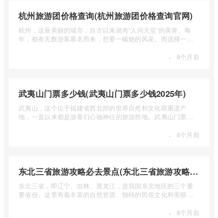
杭州旅游团价格查询(杭州旅游团价格查询官网)
杭州，这座美丽的城市，自古以来就有“人间天堂”的美誉。每
年，都有无数游客慕名而来，想要一睹她的风采。而选择一个
合适的旅 ...
·
8个月前
武夷山门票多少钱(武夷山门票多少钱2025年)
武夷山，这个位于福建省西北部的世界自然和文化双重遗产
地，一直以来都是游客们心驰神往的旅游胜地。武夷山门票多
少钱呢？本 ...
·
8个月前
东北三省旅游攻略必去景点(东北三省旅游攻略必去景点视频介绍)
东北三省，即辽宁、吉林、黑龙江，是我国东北地区的三个重
要省份。这里有着丰富的自然资源、独特的民俗文化和美丽的
自然风光 ...
·
8个月前