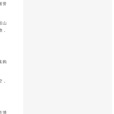
被誉
括山
物，
集购
空，
性博