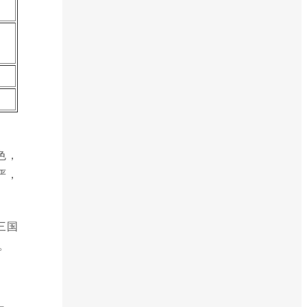
。
色，
严，
三国
。