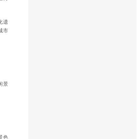
化遗
城市
闲景
景色