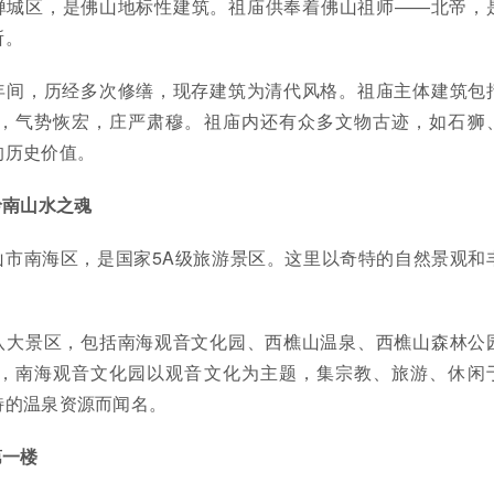
禅城区，是佛山地标性建筑。祖庙供奉着佛山祖师——北帝，
所。
年间，历经多次修缮，现存建筑为清代风格。祖庙主体建筑包
，气势恢宏，庄严肃穆。祖庙内还有众多文物古迹，如石狮
的历史价值。
岭南山水之魂
山市南海区，是国家5A级旅游景区。这里以奇特的自然景观和
八大景区，包括南海观音文化园、西樵山温泉、西樵山森林公
，南海观音文化园以观音文化为主题，集宗教、旅游、休闲
特的温泉资源而闻名。
第一楼