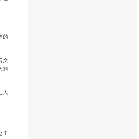
体的
音文
大精
让人
这里