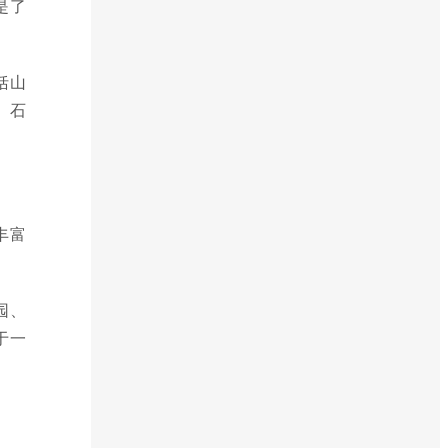
是了
括山
、石
丰富
园、
于一