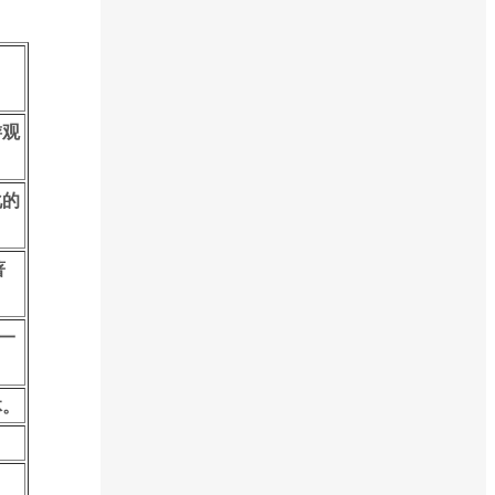
游观
化的
著
一
体。