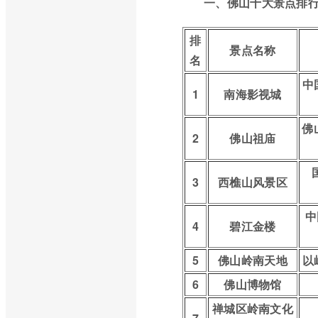
一、佛山十大景点排
排
景点名称
名
中
1
南海影视城
佛
2
佛山祖庙
3
西樵山风景区
中
4
碧江金楼
5
佛山岭南天地
以
6
佛山博物馆
禅城区岭南文化