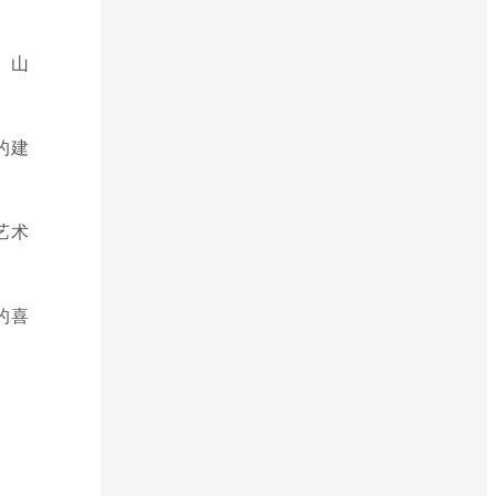
。山
的建
艺术
的喜
。
。