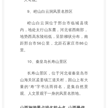
9、崆山白云洞风景名胜区
崆山白云洞位于邢台市临城县境
内，地处太行山东麓，河北省西南部，
地势西高东陵枯低，呈阶梯状分布，南
距邢台市56公里，北距石家庄市86公
里。
10、秦皇岛长寿山景区
长寿山景区，位于河北省秦皇岛市
山海关区孟姜镇三道关村，因山上有大
量的“寿”字书法而得名，是集自然景
观、人文景观于一身的风景名胜地。
山西旅游景点排名前十名_山西最值