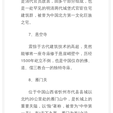
是清代官员故居，由多个部分组成，也
是一处罕见的明清两代城堡式官宦住宅
建筑群，被誉为中国北方第一文化巨族
之宅。
7、悬空寺
震惊于古代建筑技术的高超，竟然
能够将一座寺庙修于悬崖峭壁中，历经
1500年屹立不倒，也是中国仅存的佛、
道、儒三教合一的独特寺庙。
8、雁门关
位于中国山西省忻州市代县县城以
北约20公里处的雁门山中，是长城上的
重要关隘，以“险”著称，被誉为“中华第
一关”，有“天下九塞，雁门为首”之说。