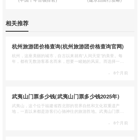
相关推荐
杭州旅游团价格查询(杭州旅游团价格查询官网)
杭州，这座美丽的城市，自古以来就有“人间天堂”的美誉。每
年，都有无数游客慕名而来，想要一睹她的风采。而选择一个
合适的旅 ...
·
8个月前
武夷山门票多少钱(武夷山门票多少钱2025年)
武夷山，这个位于福建省西北部的世界自然和文化双重遗产
地，一直以来都是游客们心驰神往的旅游胜地。武夷山门票多
少钱呢？本 ...
·
8个月前