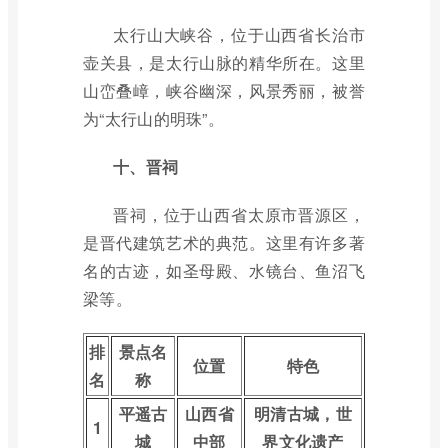
太行山大峡谷，位于山西省长治市
壶关县，是太行山脉的精华所在。这里
山峦叠嶂，峡谷幽深，风景秀丽，被誉
为“太行山的明珠”。
十、晋祠
晋祠，位于山西省太原市晋源区，
是晋代建筑艺术的典范。这里有许多著
名的古迹，如圣母殿、水镜台、鱼沼飞
梁等。
排
景点名
位置
特色
名
称
平遥古
山西省
明清古城，世
1
城
中部
界文化遗产