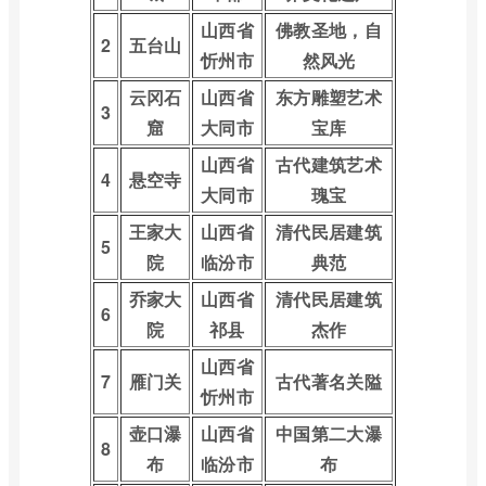
山西省
佛教圣地，自
2
五台山
忻州市
然风光
云冈石
山西省
东方雕塑艺术
3
窟
大同市
宝库
山西省
古代建筑艺术
4
悬空寺
大同市
瑰宝
王家大
山西省
清代民居建筑
5
院
临汾市
典范
乔家大
山西省
清代民居建筑
6
院
祁县
杰作
山西省
7
雁门关
古代著名关隘
忻州市
壶口瀑
山西省
中国第二大瀑
8
布
临汾市
布