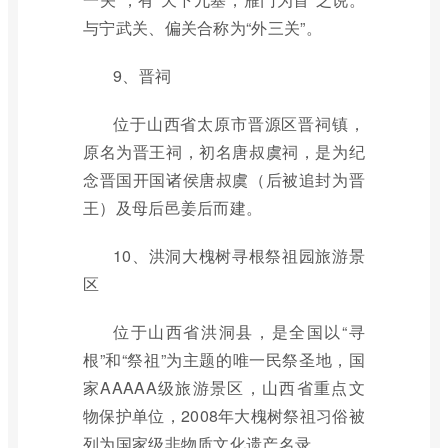
与宁武关、偏关合称为“外三关”。
9、晋祠
位于山西省太原市晋源区晋祠镇，
原名为晋王祠，初名唐叔虞祠，是为纪
念晋国开国诸侯唐叔虞（后被追封为晋
王）及母后邑姜后而建。
10、洪洞大槐树寻根祭祖园旅游景
区
位于山西省洪洞县，是全国以“寻
根”和“祭祖”为主题的唯一民祭圣地，国
家AAAAA级旅游景区，山西省重点文
物保护单位，2008年大槐树祭祖习俗被
列为国家级非物质文化遗产名录。