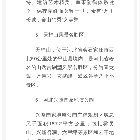
特、建筑艺术精美、军事防御体系健
全、保存完好而著称于世，素有“万里
长城，金山独秀”之美誉。
5、天桂山风景名胜区
天桂山，位于河北省会石家庄市西
北90公里处的平山县境内，是河北省著
名的山岳古刹型风景名胜区，分为青龙
观、万佛岩、玄武峰、滴翠谷等八个小
景区。
6、河北兴隆国家地质公园
兴隆国家地质公园主体规划区域总
尺手面积187.2平方公里，包括雾灵
山、兴隆溶洞、六里坪等景区和若干地