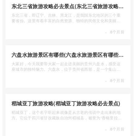
东北三省旅游攻略必去景点(东北三省旅游攻略必去景点视频介绍)
东北三省，即辽宁、吉林、黑龙江，是我国东北地区的三个重
要省份。这里有着丰富的自然资源、独特的民俗文化和美丽的
自然风光 ...
·
8个月前
六盘水旅游景区有哪些(六盘水旅游景区有哪些景点值得去)
大家好，今天我要带大家一起走进美丽的贵州六盘水，感受这
座城市的独特魅力。六盘水，位于贵州省西部，是一个集山水
风光、民 ...
·
8个月前
稻城亚丁旅游攻略(稻城亚丁旅游攻略必去景点)
稻城亚丁，这个名字听起来就像是从古老的传说中走出来的地
方。它位于四川省甘孜藏族自治州稻城县，被誉为“香格里拉的
圣地”， ...
·
8个月前