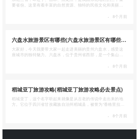
要省份。这里有着丰富的自然资源、独特的民俗文化和美丽的
自然风光 ...
·
8个月前
六盘水旅游景区有哪些(六盘水旅游景区有哪些景点值得去)
大家好，今天我要带大家一起走进美丽的贵州六盘水，感受这
座城市的独特魅力。六盘水，位于贵州省西部，是一个集山水
风光、民 ...
·
8个月前
稻城亚丁旅游攻略(稻城亚丁旅游攻略必去景点)
稻城亚丁，这个名字听起来就像是从古老的传说中走出来的地
方。它位于四川省甘孜藏族自治州稻城县，被誉为“香格里拉的
圣地”， ...
·
8个月前