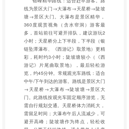
错峰精华路线：适合赶早游客。路
线为景区大门→大瀑布→天星桥→陡坡
塘→景区大门。大瀑布是景区精华，
360度观赏视角（含水帘洞）游客最
多，首站前往可避开排队，建议游玩2
小时；天星桥分上下半段，下半段（银
链坠潭瀑布、《西游记》取景地）更精
彩，耗时约3小时；陡坡塘较小（《西
游记》片尾曲取景地），最后轻松游
览，约45分钟。常规观光车路线：适合
中午/下午到达的游客。路线是景区大门
→天星桥→大瀑布→陡坡塘→景区大
门。此路线按观光车固定顺序游览，无
需自行规划交通。天星桥体力消耗大，
需留足时间；大瀑布午后人流减少，可
避开高峰；陡坡塘作为终点，轻松收