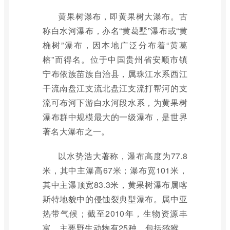
黄果树瀑布，即黄果树大瀑布。古
称白水河瀑布，亦名“黄葛墅”瀑布或“黄
桷树”瀑布，因本地广泛分布着“黄葛
榕”而得名。位于中国贵州省安顺市镇
宁布依族苗族自治县，属珠江水系西江
干流南盘江支流北盘江支流打帮河的支
流可布河下游白水河段水系，为黄果树
瀑布群中规模最大的一级瀑布，是世界
著名大瀑布之一。
以水势浩大著称，瀑布高度为77.8
米，其中主瀑高67米；瀑布宽101米，
其中主瀑顶宽83.3米，黄果树瀑布属喀
斯特地貌中的侵蚀裂典型瀑布。属中亚
热带气候；截至2010年，生物资源丰
富，主要野生动物有25种，包括猕猴、