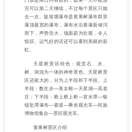
完可以第二天继续，不过每个景区只能
去一次。陡坡塘瀑布是黄果树瀑布群里
瀑顶最宽的瀑布，瀑布水沿着瀑面倾泻
而下，声势浩大，场面蔚为壮观，令人
惊叹。运气好的话还可以看到美丽的彩
虹。
天星桥景区特色：观赏石、水、
树、洞混为一体的神奇景色。天星桥景
区还挺大的，分为上半段和下半段。上
半段：数生步—美女榕—天星湖—高老
庄；下半段：桥上桥上桥—冒水潭—银
链坠潭瀑布—索道—乘坐观光车—民族
博物馆集合—景区观光车。
黄果树景区介绍