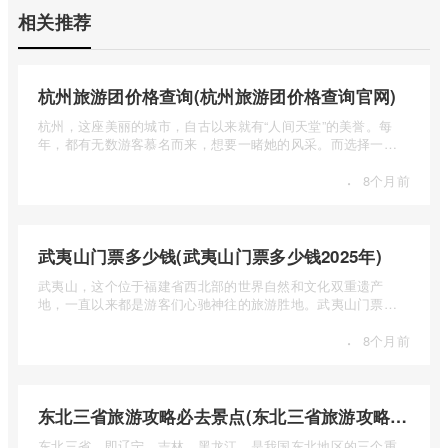
相关推荐
杭州旅游团价格查询(杭州旅游团价格查询官网)
杭州，这座美丽的城市，自古以来就有“人间天堂”的美誉。每
年，都有无数游客慕名而来，想要一睹她的风采。而选择一个
合适的旅 ...
·
8个月前
武夷山门票多少钱(武夷山门票多少钱2025年)
武夷山，这个位于福建省西北部的世界自然和文化双重遗产
地，一直以来都是游客们心驰神往的旅游胜地。武夷山门票多
少钱呢？本 ...
·
8个月前
东北三省旅游攻略必去景点(东北三省旅游攻略必去景点视频介绍)
东北三省，即辽宁、吉林、黑龙江，是我国东北地区的三个重