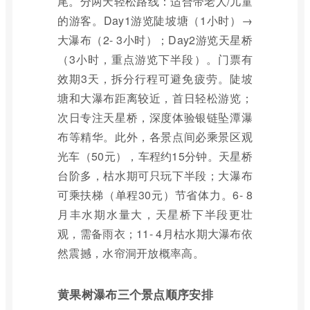
尾。分两天轻松路线：适合带老人/儿童
的游客。Day1游览陡坡塘（1小时）→
大瀑布（2- 3小时）；Day2游览天星桥
（3小时，重点游览下半段）。门票有
效期3天，拆分行程可避免疲劳。陡坡
塘和大瀑布距离较近，首日轻松游览；
次日专注天星桥，深度体验银链坠潭瀑
布等精华。此外，各景点间必乘景区观
光车（50元），车程约15分钟。天星桥
台阶多，枯水期可只玩下半段；大瀑布
可乘扶梯（单程30元）节省体力。6- 8
月丰水期水量大，天星桥下半段更壮
观，需备雨衣；11- 4月枯水期大瀑布依
然震撼，水帘洞开放概率高。
黄果树瀑布三个景点顺序安排