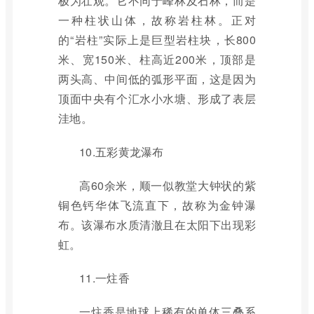
极为壮观。它不同于峰林及石林，而是
一种柱状山体，故称岩柱林。正对
的“岩柱”实际上是巨型岩柱块，长800
米、宽150米、柱高近200米，顶部是
两头高、中间低的弧形平面，这是因为
顶面中央有个汇水小水塘、形成了表层
洼地。
10.五彩黄龙瀑布
高60余米，顺一似教堂大钟状的紫
铜色钙华体飞流直下，故称为金钟瀑
布。该瀑布水质清澈且在太阳下出现彩
虹。
11.一炷香
一炷香是地球上稀有的单体三叠系