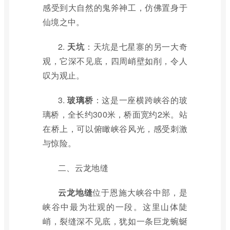
感受到大自然的鬼斧神工，仿佛置身于
仙境之中。
2.
天坑
：天坑是七星寨的另一大奇
观，它深不见底，四周峭壁如削，令人
叹为观止。
3.
玻璃桥
：这是一座横跨峡谷的玻
璃桥，全长约300米，桥面宽约2米。站
在桥上，可以俯瞰峡谷风光，感受刺激
与惊险。
二、云龙地缝
云龙地缝
位于恩施大峡谷中部，是
峡谷中最为壮观的一段。这里山体陡
峭，裂缝深不见底，犹如一条巨龙蜿蜒