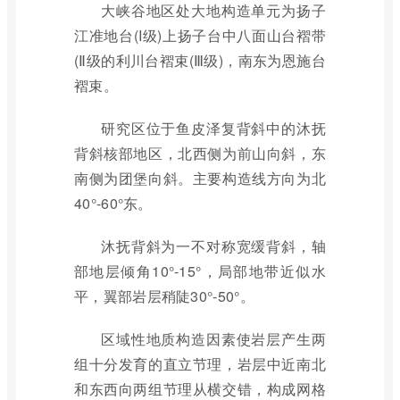
大峡谷地区处大地构造单元为扬子
江准地台(I级)上扬子台中八面山台褶带
(Ⅱ级的利川台褶束(Ⅲ级)，南东为恩施台
褶束。
研究区位于鱼皮泽复背斜中的沐抚
背斜核部地区，北西侧为前山向斜，东
南侧为团堡向斜。主要构造线方向为北
40°-60°东。
沐抚背斜为一不对称宽缓背斜，轴
部地层倾角10°-15°，局部地带近似水
平，翼部岩层稍陡30°-50°。
区域性地质构造因素使岩层产生两
组十分发育的直立节理，岩层中近南北
和东西向两组节理从横交错，构成网格