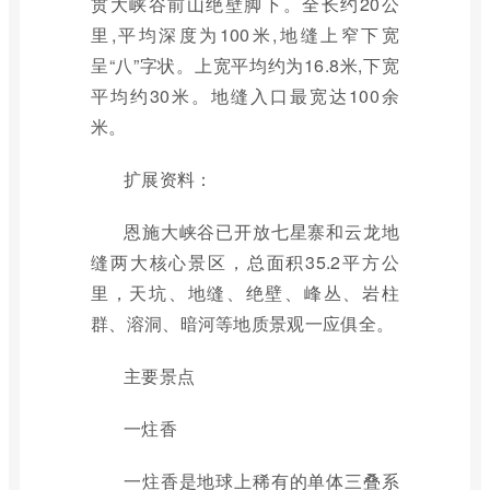
贯大峡谷前山绝壁脚下。全长约20公
里,平均深度为100米,地缝上窄下宽
呈“八”字状。上宽平均约为16.8米,下宽
平均约30米。地缝入口最宽达100余
米。
扩展资料：
恩施大峡谷已开放七星寨和云龙地
缝两大核心景区，总面积35.2平方公
里，天坑、地缝、绝壁、峰丛、岩柱
群、溶洞、暗河等地质景观一应俱全。
主要景点
一炷香
一炷香是地球上稀有的单体三叠系