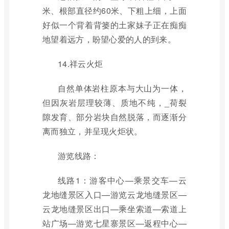
米、根部直径约60米、下粗上细，上面
好似一个背着背篓的土家妹子正在痴痴
地望着远方，盼望心爱的人的到来。
14.祥云火炬
自然单体岩柱原本与大山为一体，
但因灰岩层理较薄、质地不纯，_荷裂
隙发育、部分岩块自然脱落，而逐渐分
离而独立，并呈现火炬状。
游览线路：
线路1：游客中心—乘景交车—云
龙地缝景区入口—游览云龙地缝景区—
云龙地缝景区出口—乘坐索道—索道上
站广场—游览七星寨景区—返程中心—