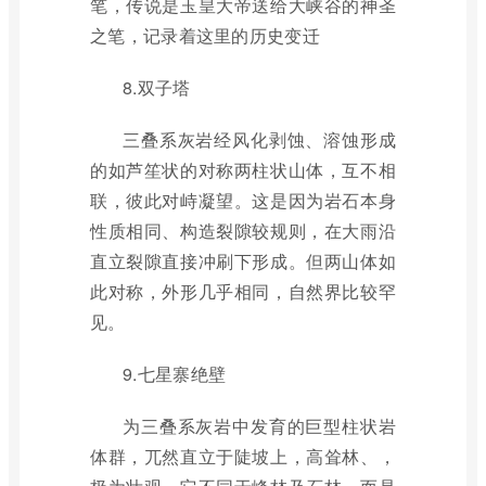
笔，传说是玉皇大帝送给大峡谷的神圣
之笔，记录着这里的历史变迁
8.双子塔
三叠系灰岩经风化剥蚀、溶蚀形成
的如芦笙状的对称两柱状山体，互不相
联，彼此对峙凝望。这是因为岩石本身
性质相同、构造裂隙较规则，在大雨沿
直立裂隙直接冲刷下形成。但两山体如
此对称，外形几乎相同，自然界比较罕
见。
9.七星寨绝壁
为三叠系灰岩中发育的巨型柱状岩
体群，兀然直立于陡坡上，高耸林、，