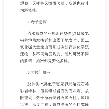
观察，天楼笋又微微倾斜，所以也称其
为斜塔峰。
4.母子情深
流水形成的不规则钙华物(含碳酸氢
钙的地热水接近和出露于地表时，因二
氧化碳大量逸出而形成碳酸钙的化学沉
淀物，从不同角度观测、隐约可见不同
的脸谱，如猴似鬼变化多样。
5.大楼门峰丛
总体形态类似于张家界武陵源石英
砂岩峰林，但其组成岩石为石灰岩。放
眼望去，数十座石灰岩石峰石柱，嶙峋
挺拔，密集广布，形成浩瀚的石柱式峰