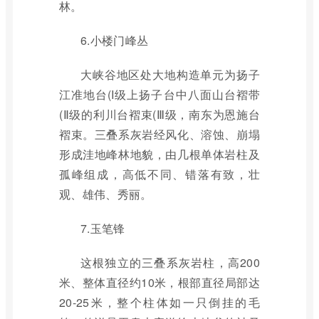
林。
6.小楼门峰丛
大峡谷地区处大地构造单元为扬子
江准地台(I级上扬子台中八面山台褶带
(Ⅱ级的利川台褶束(Ⅲ级，南东为恩施台
褶束。三叠系灰岩经风化、溶蚀、崩塌
形成洼地峰林地貌，由几根单体岩柱及
孤峰组成，高低不同、错落有致，壮
观、雄伟、秀丽。
7.玉笔锋
这根独立的三叠系灰岩柱，高200
米、整体直径约10米，根部直径局部达
20-25米，整个柱体如一只倒挂的毛