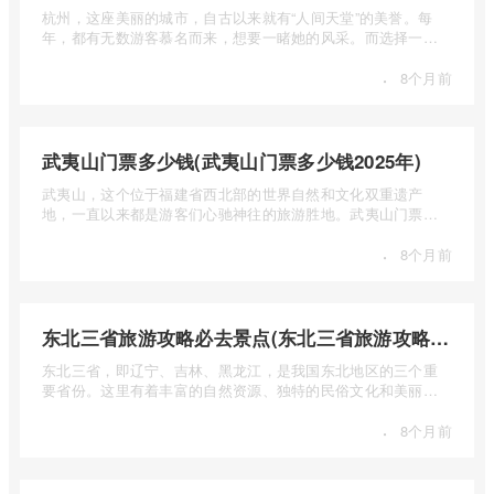
杭州，这座美丽的城市，自古以来就有“人间天堂”的美誉。每
年，都有无数游客慕名而来，想要一睹她的风采。而选择一个
合适的旅 ...
·
8个月前
武夷山门票多少钱(武夷山门票多少钱2025年)
武夷山，这个位于福建省西北部的世界自然和文化双重遗产
地，一直以来都是游客们心驰神往的旅游胜地。武夷山门票多
少钱呢？本 ...
·
8个月前
东北三省旅游攻略必去景点(东北三省旅游攻略必去景点视频介绍)
东北三省，即辽宁、吉林、黑龙江，是我国东北地区的三个重
要省份。这里有着丰富的自然资源、独特的民俗文化和美丽的
自然风光 ...
·
8个月前