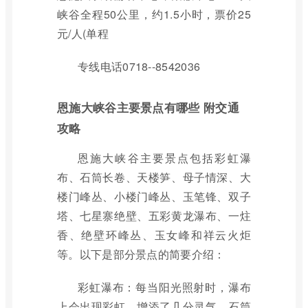
峡谷全程50公里，约1.5小时，票价25
元/人(单程
专线电话0718--8542036
恩施大峡谷主要景点有哪些 附交通
攻略
恩施大峡谷主要景点包括彩虹瀑
布、石筒长卷、天楼笋、母子情深、大
楼门峰丛、小楼门峰丛、玉笔锋、双子
塔、七星寨绝壁、五彩黄龙瀑布、一炷
香、绝壁环峰丛、玉女峰和祥云火炬
等。以下是部分景点的简要介绍：
彩虹瀑布：每当阳光照射时，瀑布
上会出现彩虹，增添了几分灵气。石筒