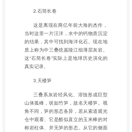
2.石筒长卷
这是离现在两亿年前大海的杰作，
当时这里一片汪洋，水中的钙物质沉淀
的结果，其中可找到海洋化石。现在地
质上称为中三叠统嘉陵江组薄层灰岩。
这“石简长卷”实际上是地球历史演化的
真实记录。
3.天楼笋
三叠系灰岩经风化、溶蚀形成巨型
山体孤峰，状如竹笋，故名天楼笋。视
角不同，笋的形态各异，若从索道观光
仓中观看、它是酷似直立的玉米棒的对
称岩柱体、并无笋的形态。从它的侧面