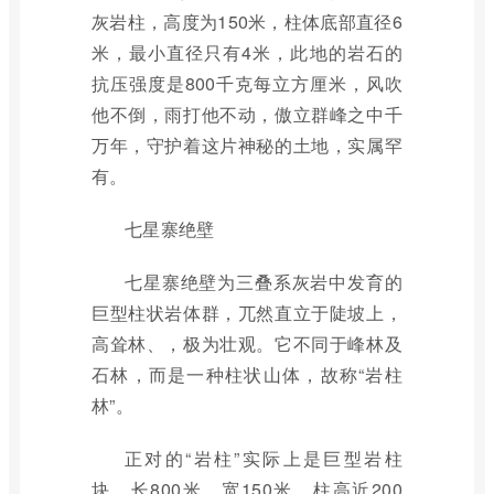
灰岩柱，高度为150米，柱体底部直径6
米，最小直径只有4米，此地的岩石的
抗压强度是800千克每立方厘米，风吹
他不倒，雨打他不动，傲立群峰之中千
万年，守护着这片神秘的土地，实属罕
有。
七星寨绝壁
七星寨绝壁为三叠系灰岩中发育的
巨型柱状岩体群，兀然直立于陡坡上，
高耸林、，极为壮观。它不同于峰林及
石林，而是一种柱状山体，故称“岩柱
林”。
正对的“岩柱”实际上是巨型岩柱
块，长800米、宽150米、柱高近200