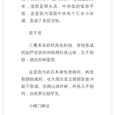
米，顶部是两头高、中间低的弧形平
面，这是因为顶面中央有个汇水小水
塘、形成了表层洼地。
双子塔
三叠系灰岩经风化剥蚀、溶蚀形成
的如芦笙状的对称两柱状山体，互不相
联，彼此对峙凝望。
这是因为岩石本身性质相同、构造
裂隙较规则，在大雨沿直立裂隙直接冲
刷下形成。但两山体对称，外形几乎相
同，自然界比较罕见。
小楼门峰丛