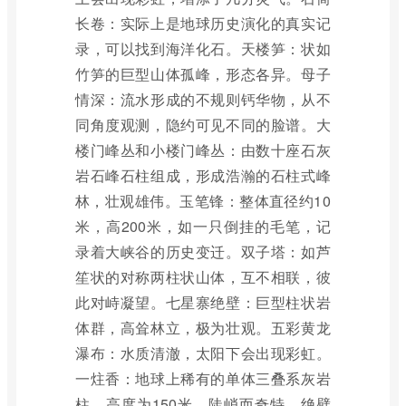
长卷：实际上是地球历史演化的真实记
录，可以找到海洋化石。天楼笋：状如
竹笋的巨型山体孤峰，形态各异。母子
情深：流水形成的不规则钙华物，从不
同角度观测，隐约可见不同的脸谱。大
楼门峰丛和小楼门峰丛：由数十座石灰
岩石峰石柱组成，形成浩瀚的石柱式峰
林，壮观雄伟。玉笔锋：整体直径约10
米，高200米，如一只倒挂的毛笔，记
录着大峡谷的历史变迁。双子塔：如芦
笙状的对称两柱状山体，互不相联，彼
此对峙凝望。七星寨绝壁：巨型柱状岩
体群，高耸林立，极为壮观。五彩黄龙
瀑布：水质清澈，太阳下会出现彩虹。
一炷香：地球上稀有的单体三叠系灰岩
柱，高度为150米，陡峭而奇特。绝壁