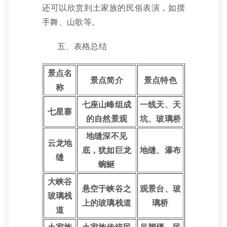
还可以欣赏到土家族的民俗表演，如摆
手舞、山歌等。
五、表格总结
景点名
景点简介
景点特色
称
七座山峰组成
一线天、天
七星寨
的自然景观
坑、玻璃桥
地缝深不见
云龙地
底，犹如巨龙
地缝、瀑布
缝
蜿蜒
大峡谷
悬空于峡谷之
观景台、玻
玻璃栈
上的玻璃栈道
璃桥
道
土家族
土家族传统民
吊脚楼、民