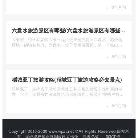
自然风光 ...
·
8个月前
六盘水旅游景区有哪些(六盘水旅游景区有哪些景点值得去)
大家好，今天我要带大家一起走进美丽的贵州六盘水，感受这
座城市的独特魅力。六盘水，位于贵州省西部，是一个集山水
风光、民 ...
·
8个月前
稻城亚丁旅游攻略(稻城亚丁旅游攻略必去景点)
稻城亚丁，这个名字听起来就像是从古老的传说中走出来的地
方。它位于四川省甘孜藏族自治州稻城县，被誉为“香格里拉的
圣地”， ...
·
8个月前
Copyright 2015-2020 www.wpzt.net ©All Rights Reserved.版权所
有，未经授权禁止复制或建立镜像，违者必究！
鄂ICP备