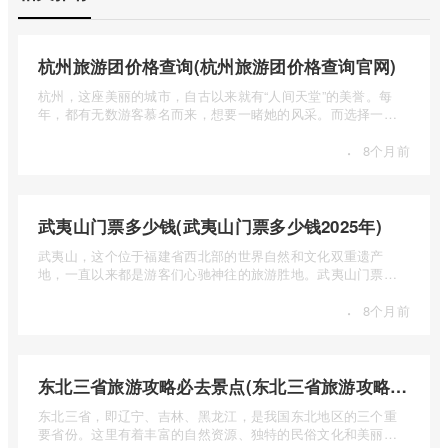
杭州旅游团价格查询(杭州旅游团价格查询官网)
杭州，这座美丽的城市，自古以来就有“人间天堂”的美誉。每
年，都有无数游客慕名而来，想要一睹她的风采。而选择一个
合适的旅 ...
·
8个月前
武夷山门票多少钱(武夷山门票多少钱2025年)
武夷山，这个位于福建省西北部的世界自然和文化双重遗产
地，一直以来都是游客们心驰神往的旅游胜地。武夷山门票多
少钱呢？本 ...
·
8个月前
东北三省旅游攻略必去景点(东北三省旅游攻略必去景点视频介绍)
东北三省，即辽宁、吉林、黑龙江，是我国东北地区的三个重
要省份。这里有着丰富的自然资源、独特的民俗文化和美丽的