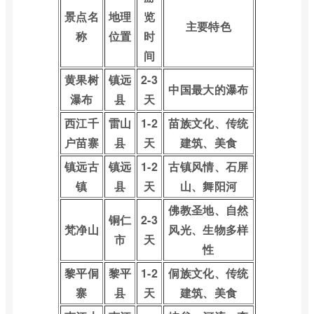
景点名
地理
览
主要特色
称
位置
时
间
黄果树
镇远
2-3
中国最大的瀑布
瀑布
县
天
西江千
雷山
1-2
苗族文化、传统
户苗寨
县
天
建筑、美食
镇远古
镇远
1-2
古镇风情、石屏
镇
县
天
山、舞阳河
佛教圣地、自然
铜仁
2-3
梵净山
风光、生物多样
市
天
性
黎平侗
黎平
1-2
侗族文化、传统
寨
县
天
建筑、美食