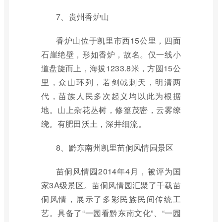
7、贵州香炉山
香炉山位于凯里市西15公里，四面
石崖绝壁，形如香炉，故名。仅一线小
道盘旋而上，海拔1233.8米，方圆15公
里，众山环列，若剑戟刺天，明清两
代，苗族人民多次起义均以此为根据
地。山上杂花丛树，修篁茂密，云雾缭
绕。有肥田沃土，深井细流。
8、黔东南州凯里苗侗风情园景区
苗侗风情园2014年4月，被评为国
家3A级景区。苗侗风情园汇聚了千载苗
侗风情，展示了多彩民族民间传统工
艺。具备了“一园看黔东南文化”、“一园