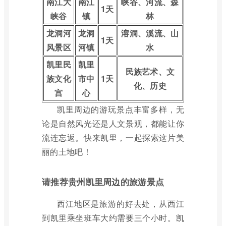
南江大
南江
峡谷、河流、森
1天
峡谷
镇
林
龙洞河
龙洞
溶洞、溪流、山
1天
风景区
河镇
水
凯里民
凯里
民族艺术、文
族文化
市中
1天
化、历史
宫
心
凯里周边的游玩景点丰富多样，无
论是自然风光还是人文景观，都能让你
流连忘返。快来凯里，一起探索这片美
丽的土地吧！
请推荐贵州凯里周边的旅游景点
西江地区是旅游的好去处，从西江
到凯里乘坐班车大约需要三个小时。凯