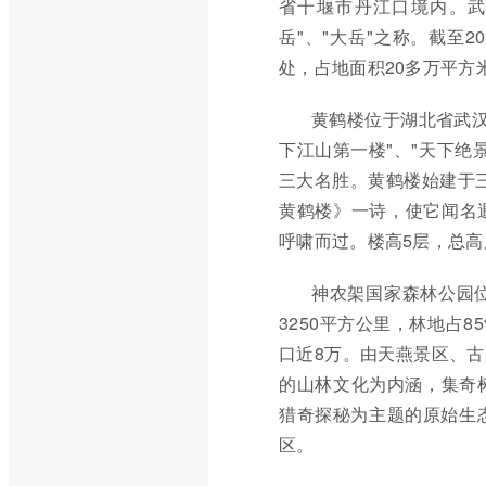
省十堰市丹江口境内。武
岳"、"大岳"之称。截至2
处，占地面积20多万平方
黄鹤楼位于湖北省武汉
下江山第一楼"、"天下绝
三大名胜。黄鹤楼始建于三
黄鹤楼》一诗，使它闻名遐
呼啸而过。楼高5层，总高度
神农架国家森林公园
3250平方公里，林地占
口近8万。由天燕景区、
的山林文化为内涵，集奇
猎奇探秘为主题的原始生态
区。