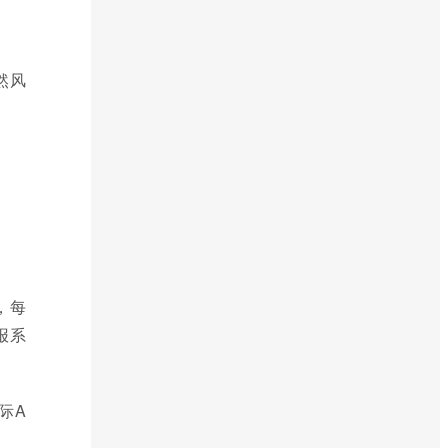
然风
，每
报系
际A