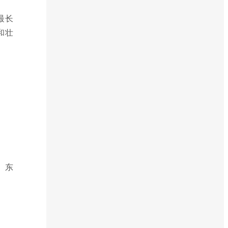
最长
和壮
、东