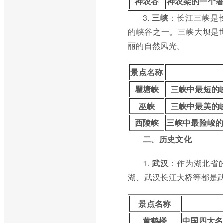
神农谷
神农架的一个著
3.
三峡
：长江三峡是
的峡谷之一。三峡大坝是
丽的自然风光。
景点名称
瞿塘峡
三峡中最短的
巫峡
三峡中最美的
西陵峡
三峡中最险峻
二、历史文化
1.
武汉
：作为湖北省
湖、武汉长江大桥等都是
景点名称
黄鹤楼
中国四大名