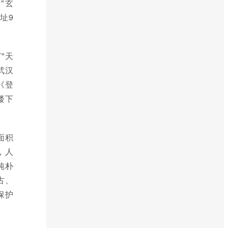
"玄
址9
"天
武汉
《登
楼下
面积
，人
纯朴
古、
保护