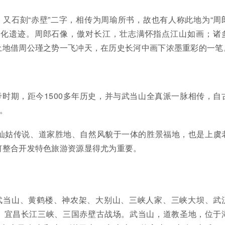
又石刻“赤壁”二字，相传为周瑜所书，故也有人称此地为“周
文化遗迹。周郎石像，傲对长江，壮志满怀指点江山如画；诸
土地借周公瑾之势一飞冲天，在历史长河中画下浓墨重彩的一笔
时期，距今1500多年历史，并与武当山全真派一脉相传，自
法。
集仙姑传说、道家胜地、自然风貌于一体的胜景福地，也是上虞
何整合开发特色旅游资源显得尤为重要。
武当山、黄鹤楼、神农架、大别山、三峡人家、三峡大坝、武
、宜昌长江三峡、三国赤壁古战场。武当山，道教圣地，位于