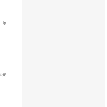
、楚
风景