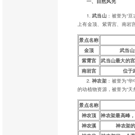
一、自然风光
1.
武当山
：被誉为“
上有金顶、紫霄宫、南岩
景点名称
金顶
武当山
紫霄宫
武当山最大的
南岩宫
位于
2.
神农架
：被誉为“
的动植物资源，被誉为“天然
景点名称
神农顶
神农架最高峰，
神农溪
神农架