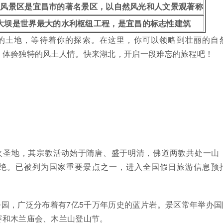
家风景区是宜昌市的著名景区，以自然风光和人文景观著称
大坝是世界最大的水利枢纽工程，是宜昌的标志性建筑
的土地，等待着你的探索。在这里，你可以领略到壮丽的自
，体验独特的风土人情。快来湖北，开启一段难忘的旅程吧！
：
火圣地，其宗教活动始于隋唐、盛于明清，佛道两教共处一山
绝。已被列为国家重要景点之一，进入全国假日旅游信息预
园，广泛分布着有7亿5千万年历史的蓝片岩。景区常年举办国
赛和木兰庙会、木兰山登山节。