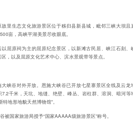
原故里生态文化旅游景区位于秭归县新县城，毗邻三峡大坝且
约500亩，高峡平湖美景尽收眼底。
括以屈原祠为主的屈原纪念景区，以新滩古民居、峡江石刻、
居区，以及屈原文化艺术中心、滨水景观带等景点。
，恩施大峡谷对外开放。恩施大峡谷已开放七星寨景区全线及云龙
7.2千米，天坑、地缝、绝壁、峰丛、岩柱群、溶洞、暗河等
斯特地形地貌天然博物馆”。
峡谷被国家旅游局授予“国家AAAAA级旅游景区”称号。