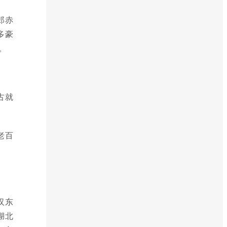
郎赤
多豪
。
古就
老百
汉东
湖北