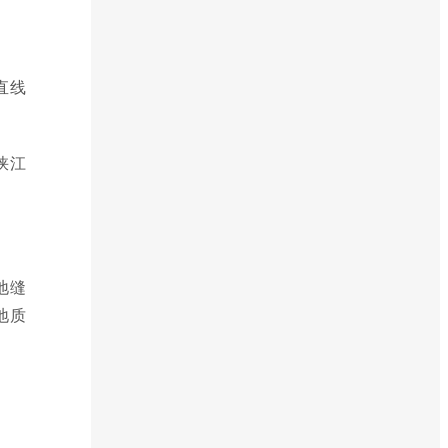
直线
峡江
地缝
地质