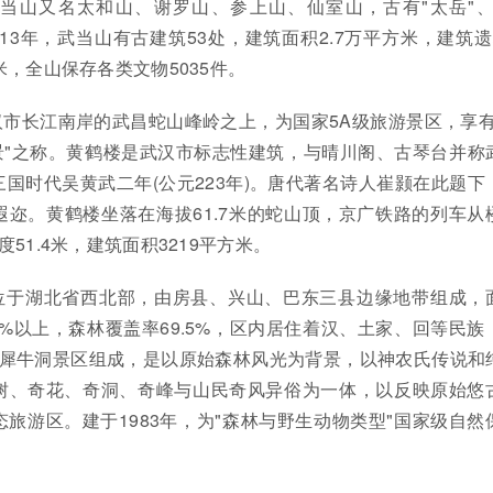
当山又名太和山、谢罗山、参上山、仙室山，古有"太岳"、
013年，武当山有古建筑53处，建筑面积2.7万平方米，建筑遗
米，全山保存各类文物5035件。
市长江南岸的武昌蛇山峰岭之上，为国家5A级旅游景区，享有
景"之称。黄鹤楼是武汉市标志性建筑，与晴川阁、古琴台并称
国时代吴黄武二年(公元223年)。唐代著名诗人崔颢在此题下
迩。黄鹤楼坐落在海拔61.7米的蛇山顶，京广铁路的列车从
51.4米，建筑面积3219平方米。
位于湖北省西北部，由房县、兴山、巴东三县边缘地带组成，
85%以上，森林覆盖率69.5%，区内居住着汉、土家、回等民族
古犀牛洞景区组成，是以原始森林风光为背景，以神农氏传说和
树、奇花、奇洞、奇峰与山民奇风异俗为一体，以反映原始悠
旅游区。建于1983年，为"森林与野生动物类型"国家级自然