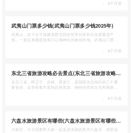
·
8个月前
武夷山门票多少钱(武夷山门票多少钱2025年)
武夷山，这个位于福建省西北部的世界自然和文化双重遗产
地，一直以来都是游客们心驰神往的旅游胜地。武夷山门票多
少钱呢？本 ...
·
8个月前
东北三省旅游攻略必去景点(东北三省旅游攻略必去景点视频介绍)
东北三省，即辽宁、吉林、黑龙江，是我国东北地区的三个重
要省份。这里有着丰富的自然资源、独特的民俗文化和美丽的
自然风光 ...
·
8个月前
六盘水旅游景区有哪些(六盘水旅游景区有哪些景点值得去)
大家好，今天我要带大家一起走进美丽的贵州六盘水，感受这