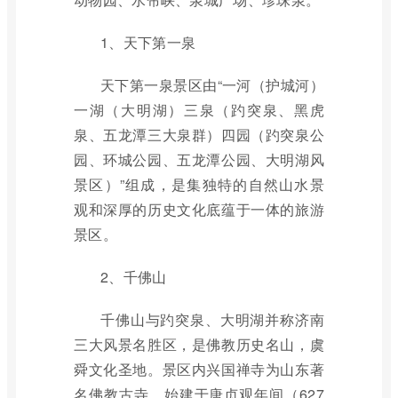
1、天下第一泉
天下第一泉景区由“一河（护城河）
一湖（大明湖）三泉（趵突泉、黑虎
泉、五龙潭三大泉群）四园（趵突泉公
园、环城公园、五龙潭公园、大明湖风
景区）”组成，是集独特的自然山水景
观和深厚的历史文化底蕴于一体的旅游
景区。
2、千佛山
千佛山与趵突泉、大明湖并称济南
三大风景名胜区，是佛教历史名山，虞
舜文化圣地。景区内兴国禅寺为山东著
名佛教古寺，始建于唐贞观年间（627