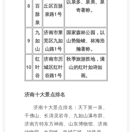
以泉多、泉美、泉
8
百
丘区百脉
奇著称。
脉
泉路1号
泉
九
济南市莱
国家森林公园，以
9
如
芜区九如
山势险峻、林海浩
山
山路1号
瀚著称。
红
济南市历
秋季旅游胜地，满
10
叶
城区红叶
山的红叶如诗如
谷
谷路1号
画。
济南十大景点排名
济南十大景点排名：天下第一泉、
千佛山、长清灵岩寺、九如山瀑布群、
济南方特东方神画、山东博物馆、济南
动物园、水帘峡、泉城广场、珍珠泉。