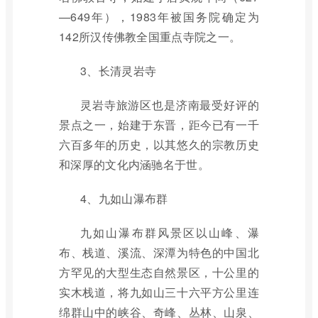
—649年），1983年被国务院确定为
142所汉传佛教全国重点寺院之一。
3、长清灵岩寺
灵岩寺旅游区也是济南最受好评的
景点之一，始建于东晋，距今已有一千
六百多年的历史，以其悠久的宗教历史
和深厚的文化内涵驰名于世。
4、九如山瀑布群
九如山瀑布群风景区以山峰、瀑
布、栈道、溪流、深潭为特色的中国北
方罕见的大型生态自然景区，十公里的
实木栈道，将九如山三十六平方公里连
绵群山中的峡谷、奇峰、丛林、山泉、