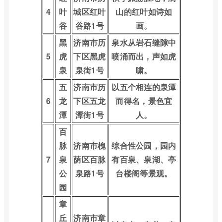
4
叶
城区红叶
山的红叶如诗如
谷
谷路1号
画。
黑
济南市历
泉水从岩石缝隙中
5
虎
下区黑虎
喷涌而出，声如虎
泉
泉街1号
啸。
五
济南市历
以五个相连的泉潭
6
龙
下区五龙
而得名，景色宜
潭
潭街1号
人。
百
脉
济南市槐
综合性公园，园内
7
泉
荫区百脉
有百泉、泉湖、亭
公
泉路1号
台楼阁等景观。
园
章
丘
济南市章