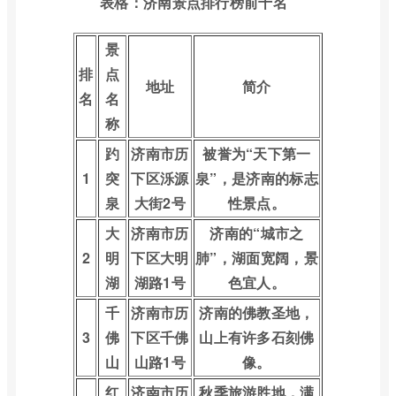
表格：济南景点排行榜前十名
景
排
点
地址
简介
名
名
称
趵
济南市历
被誉为“天下第一
1
突
下区泺源
泉”，是济南的标志
泉
大街2号
性景点。
大
济南市历
济南的“城市之
2
明
下区大明
肺”，湖面宽阔，景
湖
湖路1号
色宜人。
千
济南市历
济南的佛教圣地，
3
佛
下区千佛
山上有许多石刻佛
山
山路1号
像。
红
济南市历
秋季旅游胜地，满