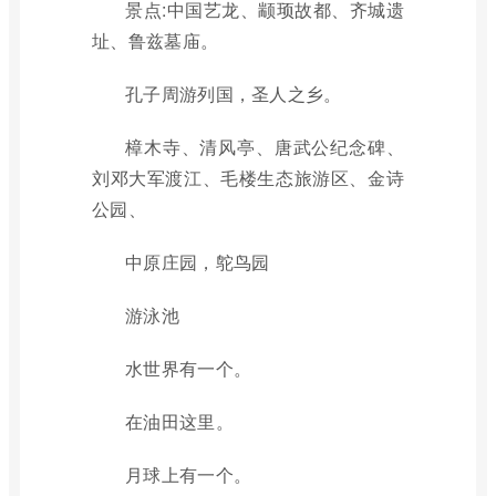
景点:中国艺龙、颛顼故都、齐城遗
址、鲁兹墓庙。
孔子周游列国，圣人之乡。
樟木寺、清风亭、唐武公纪念碑、
刘邓大军渡江、毛楼生态旅游区、金诗
公园、
中原庄园，鸵鸟园
游泳池
水世界有一个。
在油田这里。
月球上有一个。