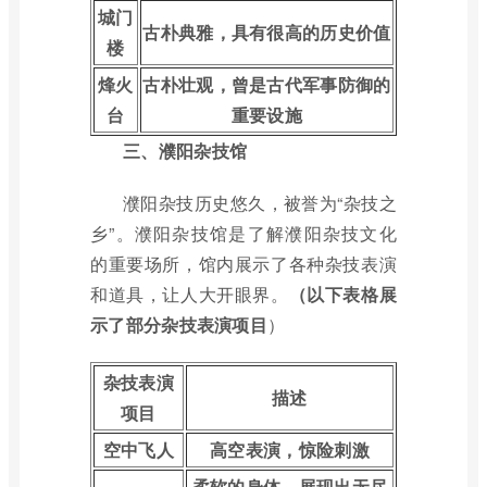
城门
古朴典雅，具有很高的历史价值
楼
烽火
古朴壮观，曾是古代军事防御的
台
重要设施
三、濮阳杂技馆
濮阳杂技历史悠久，被誉为“杂技之
乡”。濮阳杂技馆是了解濮阳杂技文化
的重要场所，馆内展示了各种杂技表演
和道具，让人大开眼界。
（以下表格展
示了部分杂技表演项目
）
杂技表演
描述
项目
空中飞人
高空表演，惊险刺激
柔软的身体，展现出无尽