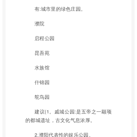
有:城市里的绿色庄园。
濮院
启程公园
昆吾苑
水族馆
什锦园
鸵鸟园
建议(1。戚城公园:是五帝之一颛顼
的都城遗址，古文化气息浓厚。
2.濮阳代表性的娱乐公园。