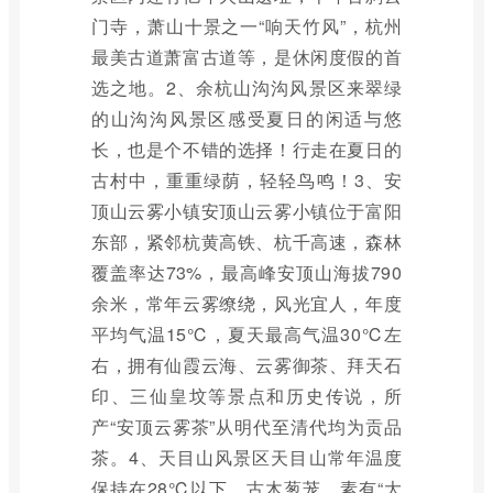
门寺，萧山十景之一“响天竹风”，杭州
最美古道萧富古道等，是休闲度假的首
选之地。2、余杭山沟沟风景区来翠绿
的山沟沟风景区感受夏日的闲适与悠
长，也是个不错的选择！行走在夏日的
古村中，重重绿荫，轻轻鸟鸣！3、安
顶山云雾小镇安顶山云雾小镇位于富阳
东部，紧邻杭黄高铁、杭千高速，森林
覆盖率达73%，最高峰安顶山海拔790
余米，常年云雾缭绕，风光宜人，年度
平均气温15℃，夏天最高气温30℃左
右，拥有仙霞云海、云雾御茶、拜天石
印、三仙皇坟等景点和历史传说，所
产“安顶云雾茶”从明代至清代均为贡品
茶。4、天目山风景区天目山常年温度
保持在28℃以下，古木葱茏，素有“大