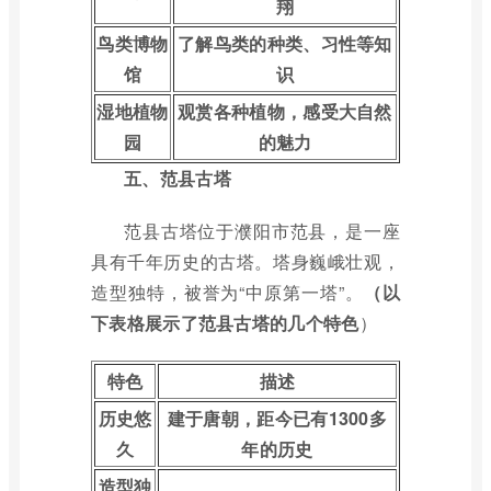
翔
鸟类博物
了解鸟类的种类、习性等知
馆
识
湿地植物
观赏各种植物，感受大自然
园
的魅力
五、范县古塔
范县古塔位于濮阳市范县，是一座
具有千年历史的古塔。塔身巍峨壮观，
造型独特，被誉为“中原第一塔”。
（以
下表格展示了范县古塔的几个特色
）
特色
描述
历史悠
建于唐朝，距今已有1300多
久
年的历史
造型独