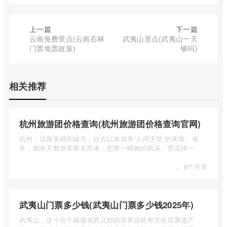
上一篇
下一篇
云南免费景点(云南石林
武夷山景点(武夷山一天
门票免票政策)
够吗)
相关推荐
杭州旅游团价格查询(杭州旅游团价格查询官网)
杭州，这座美丽的城市，自古以来就有“人间天堂”的美誉。每
年，都有无数游客慕名而来，想要一睹她的风采。而选择一个
合适的旅 ...
·
8个月前
武夷山门票多少钱(武夷山门票多少钱2025年)
武夷山，这个位于福建省西北部的世界自然和文化双重遗产