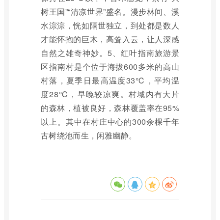
树王国”“清凉世界”盛名。漫步林间、溪
水淙淙，恍如隔世独立，到处都是数人
才能怀抱的巨木，高耸入云，让人深感
自然之雄奇神妙。5、红叶指南旅游景
区指南村是个位于海拔600多米的高山
村落，夏季日最高温度33℃，平均温
度28℃，早晚较凉爽。村域内有大片
的森林，植被良好，森林覆盖率在95%
以上。其中在村庄中心的300余棵千年
古树绕池而生，闲雅幽静。