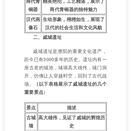
商代青
精美绝伦，工艺精湛，展示了
铜器
商代青铜器的独特魅力
汉代画
生动形象，栩栩如生，展现了
像石
汉代的社会生活和文化风貌
二、戚城遗址
戚城遗址是濮阳的重要文化遗产，
距今已有3000多年的历史。遗址内有一
座古老的城池，城墙高大雄伟，城门洞
开，仿佛让人穿越时空，回到了古代战
场。
（以下表格展示了戚城遗址的几个
重要景点
）
景点
描述
古城
高大雄伟，见证了戚城的辉煌历
墙
史