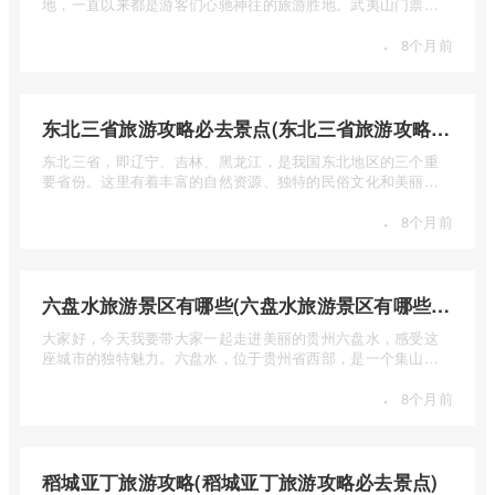
地，一直以来都是游客们心驰神往的旅游胜地。武夷山门票多
少钱呢？本 ...
·
8个月前
东北三省旅游攻略必去景点(东北三省旅游攻略必去景点视频介绍)
东北三省，即辽宁、吉林、黑龙江，是我国东北地区的三个重
要省份。这里有着丰富的自然资源、独特的民俗文化和美丽的
自然风光 ...
·
8个月前
六盘水旅游景区有哪些(六盘水旅游景区有哪些景点值得去)
大家好，今天我要带大家一起走进美丽的贵州六盘水，感受这
座城市的独特魅力。六盘水，位于贵州省西部，是一个集山水
风光、民 ...
·
8个月前
稻城亚丁旅游攻略(稻城亚丁旅游攻略必去景点)