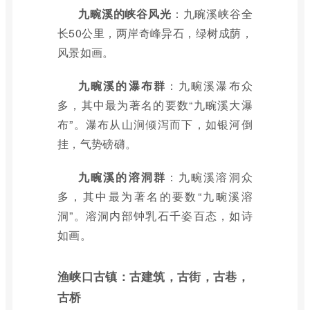
九畹溪的峡谷风光
：九畹溪峡谷全
长50公里，两岸奇峰异石，绿树成荫，
风景如画。
九畹溪的瀑布群
：九畹溪瀑布众
多，其中最为著名的要数“九畹溪大瀑
布”。瀑布从山涧倾泻而下，如银河倒
挂，气势磅礴。
九畹溪的溶洞群
：九畹溪溶洞众
多，其中最为著名的要数“九畹溪溶
洞”。溶洞内部钟乳石千姿百态，如诗
如画。
渔峡口古镇：古建筑，古街，古巷，
古桥