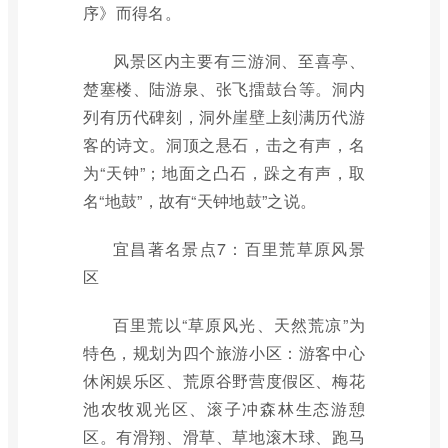
序》而得名。
风景区内主要有三游洞、至喜亭、
楚塞楼、陆游泉、张飞擂鼓台等。洞内
列有历代碑刻，洞外崖壁上刻满历代游
客的诗文。洞顶之悬石，击之有声，名
为“天钟”；地面之凸石，跺之有声，取
名“地鼓”，故有“天钟地鼓”之说。
宜昌著名景点7：百里荒草原风景
区
百里荒以“草原风光、天然荒凉”为
特色，规划为四个旅游小区：游客中心
休闲娱乐区、荒原谷野营度假区、梅花
池农牧观光区、滚子冲森林生态游憩
区。有滑翔、滑草、草地滚木球、跑马