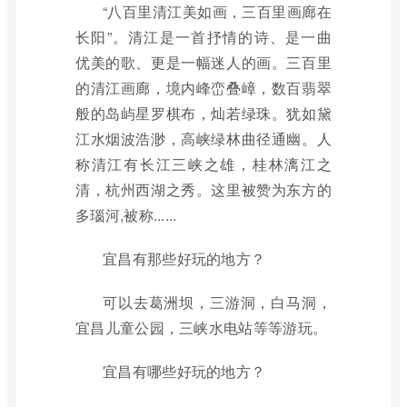
“八百里清江美如画，三百里画廊在
长阳”。清江是一首抒情的诗、是一曲
优美的歌、更是一幅迷人的画。三百里
的清江画廊，境内峰峦叠嶂，数百翡翠
般的岛屿星罗棋布，灿若绿珠。犹如黛
江水烟波浩渺，高峡绿林曲径通幽。人
称清江有长江三峡之雄，桂林漓江之
清，杭州西湖之秀。这里被赞为东方的
多瑙河,被称......
宜昌有那些好玩的地方？
可以去葛洲坝，三游洞，白马洞，
宜昌儿童公园，三峡水电站等等游玩。
宜昌有哪些好玩的地方？