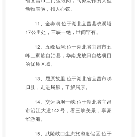
省宜昌市土门金银岗，气势宏伟的大型
动物表演，扣人心弦。
11、金狮洞:位于湖北宜昌县晓溪塔
17公里处，三峡一绝，世间罕有。
12、五峰后河:位于湖北省宜昌市五
峰土家族自治县，华南虎放归自然项目
的优质区域。
13、屈原故里:位于湖北省宜昌市秭
归县，走进屈原，了解屈原。
14、交运两坝一峡:位于湖北省宜昌
市沿江大道142号，看三峡美景，享豪
华游船。
15、武陵峡口生态旅游度假区:位于