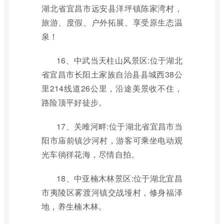
湖北省宜昌市远安县洋坪镇陈家湾村，
旅游、度假、户外拓展、享受原生态温
泉！
16、中武当天柱山风景区:位于湖北
省宜昌市长阳土家族自治县县城西38公
里214线道26公里，沿途美景收不住，
路险顶平好徒步。
17、关雎河畔:位于湖北省宜昌市当
阳市庙前镇沙河村，游客可乘坐电动观
光车徜徉花海，尽情自拍。
18、中亚楠木林景区:位于湖北宜昌
市夷陵区雾渡河镇交战垭村，修身福泽
地，养生楠木林。