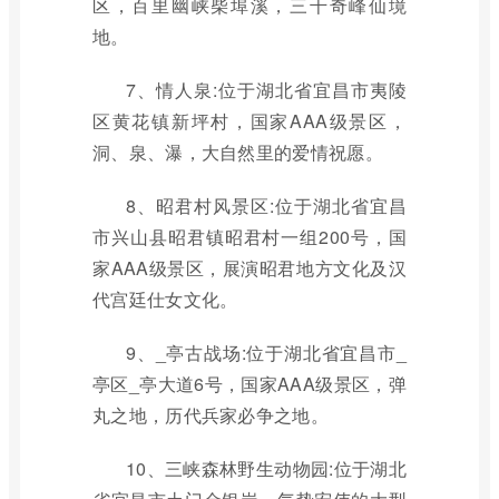
区，百里幽峡柴埠溪，三千奇峰仙境
地。
7、情人泉:位于湖北省宜昌市夷陵
区黄花镇新坪村，国家AAA级景区，
洞、泉、瀑，大自然里的爱情祝愿。
8、昭君村风景区:位于湖北省宜昌
市兴山县昭君镇昭君村一组200号，国
家AAA级景区，展演昭君地方文化及汉
代宫廷仕女文化。
9、_亭古战场:位于湖北省宜昌市_
亭区_亭大道6号，国家AAA级景区，弹
丸之地，历代兵家必争之地。
10、三峡森林野生动物园:位于湖北