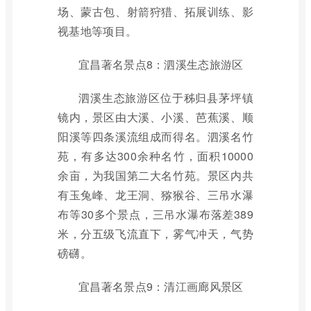
场、蒙古包、射箭狩猎、拓展训练、影
视基地等项目。
宜昌著名景点8：泗溪生态旅游区
泗溪生态旅游区位于秭归县茅坪镇
镜内，景区由大溪、小溪、芭蕉溪、顺
阳溪等四条溪流组成而得名。泗溪名竹
苑，有多达300余种名竹，面积10000
余亩，为我国第二大名竹苑。景区内共
有玉兔峰、龙王洞、猕猴谷、三吊水瀑
布等30多个景点，三吊水瀑布落差389
米，分五级飞流直下，雾气冲天，气势
磅礴。
宜昌著名景点9：清江画廊风景区