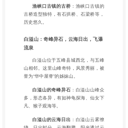
渔峡口古镇的古桥
：渔峡口古镇的
古桥造型独特，有石拱桥、石梁桥等，
历史悠久。
白溢山：奇峰异石，云海日出，飞瀑
流泉
白溢山位于五峰县城西北，与五峰
山相邻。这里山峰奇特，风景秀丽，被
誉为“华中屋脊”的姊妹山。
白溢山的奇峰异石
：白溢山山峰众
多，形态各异，有如神龟探海、仙女下
凡、猴子观海等。
白溢山的云海日出
：白溢山云雾缭
绕，日出时分，云海翻腾，阳光透过云