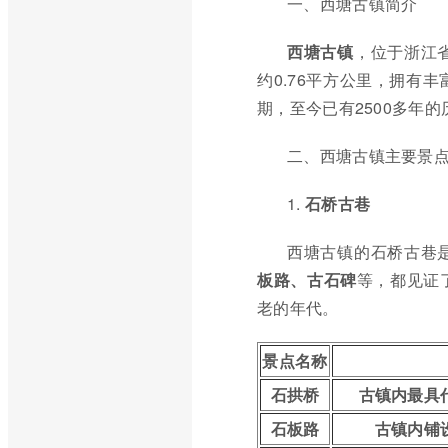
一、西塘古镇简介
西塘古镇
，位于浙江
约0.76平方公里，拥有
期，至今已有2500多年
二、西塘古镇主要景
1.
石桥古巷
西塘古镇的石桥古巷
板路、古石碑
等，都见证
老的年代。
景点名称
石拱桥
古镇内最具
石板路
古镇内铺