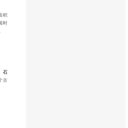
面积
国时
。
、石
个古