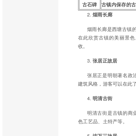
古石碑
古镇内保存的
2.
烟雨长廊
烟雨长廊是西塘古镇的
在此欣赏古镇的美丽景色
收。
3.
张居正故居
张居正是明朝著名政
建筑风格，游客可以在此
4.
明清古街
明清古街是古镇的商
色工艺品、土特产等。
5.
沈万三故居