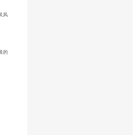
筑风
镇的