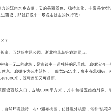
魅力的江南水乡古镇，它的美丽景色、独特文化、丰富美食都
来过西塘，那就赶紧来一场说走就走的旅行吧！
景区？
雨长廊、五姑娘主题公园、浙北桃花岛等旅游景点。
乡中独一无二的建筑，是古镇中一道独特的风景线。廊棚沿河一
休息。廊棚多为砖木结构，一般宽2-2.5米，集中在北栅街、
有1000米，既可遮阳又可避雨。
镇西塘西线入口，占地3000平方米，其中包括五姑娘雕像、
水，自然环境独特，村中遍布桃园，仿佛世外桃源，俗称“桃花岛