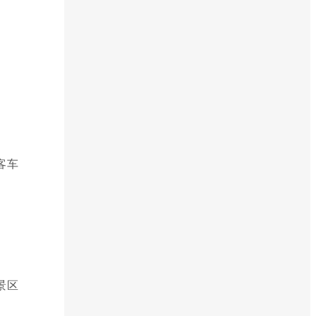
客车
景区