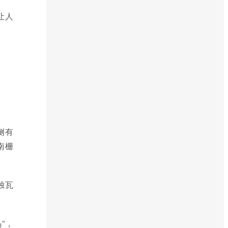
让人
侧有
南栅
独瓦
”，