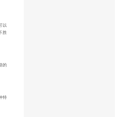
可以
不胜
期的
种特