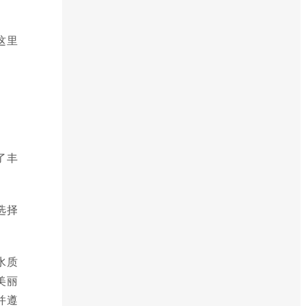
这里
了丰
选择
水质
美丽
并遵