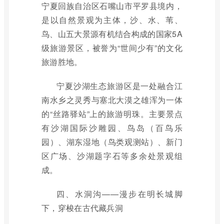
宁夏回族自治区石嘴山市平罗县境内，
是以自然景观为主体，沙、水、苇、
鸟、山五大景源有机结合构成的国家5A
级旅游景区，被誉为“世间少有”的文化
旅游胜地。
宁夏沙湖生态旅游区是一处融合江
南水乡之灵秀与塞北大漠之雄浑为一体
的“丝路驿站”上的旅游明珠。主要景点
有沙湖国际沙雕园、鸟岛（百鸟乐
园）、湖东湿地（鸟类观测站）、新门
区广场、沙湖题字石等多余处景观组
成。
四、水洞沟——漫步在明长城脚
下，穿梭在古代藏兵洞