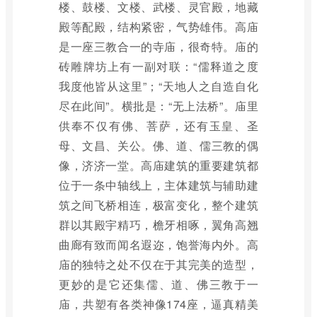
楼、鼓楼、文楼、武楼、灵官殿，地藏
殿等配殿，结构紧密，气势雄伟。高庙
是一座三教合一的寺庙，很奇特。庙的
砖雕牌坊上有一副对联：“儒释道之度
我度他皆从这里”；“天地人之自造自化
尽在此间”。横批是：“无上法桥”。庙里
供奉不仅有佛、菩萨，还有玉皇、圣
母、文昌、关公。佛、道、儒三教的偶
像，济济一堂。高庙建筑的重要建筑都
位于一条中轴线上，主体建筑与辅助建
筑之间飞桥相连，极富变化，整个建筑
群以其殿宇精巧，檐牙相啄，翼角高翘
曲廊有致而闻名遐迩，饱誉海内外。高
庙的独特之处不仅在于其完美的造型，
更妙的是它还集儒、道、佛三教于一
庙，共塑有各类神像174座，逼真精美