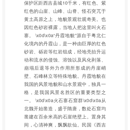
保护区距西吉县城10千米，有红色、紫
红色的山崖、山峰、山脊、怪石突兀于
黄土高原之上，地貌景观壮观奇美。也
因红色砂岩裸露，当地人把这里叫火石
寨。 \x0d\x0a“丹霞地貌”源自于粤北仁
化境内的丹霞山，是一种由巨厚的红色
砂岩、砾岩等红岩组成，经地壳抬升运
动和流水的侵蚀、溶蚀以及风化剥落、
崩塌后退等外力作用所形成的丹崖峭
壁、石峰林立等特殊地貌。丹霞地貌在
我国的风景地貌和山水景观中，独具一
格，是我国风景名胜区的重要类型之
一。 \x0d\x0a火石寨石窟群\x0d\x0a从
北魏开始凿造，盛于隋唐，数处石窟均
凿建在百余米高的石崖绝壁上。置身其
间，心清神爽，飘飘欲仙。民国《西吉