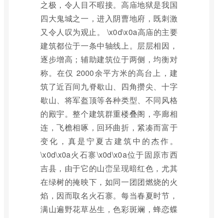
之极，令人目不暇接。高庙地狱是我国
四大鬼城之一，进入阴曹地府，既刺激
又令人叹为观止。 \x0d\x0a高庙的主要
建筑都位于一条中轴线上。层层相因，
逐步增高；辅助建筑位于两侧，均衡对
称。在仅 2000余平方米的高台上，建
筑了近百间九脊歇山、四角攒尖、十字
歇山、将军盔顶等各种类型、不同风格
的殿宇。整个建筑群重楼叠阁，亭廊相
连，飞檐相啄，回环曲折，紧凑而富于
变化，真是宁夏古建筑中的杰作。
\x0d\x0a火石寨\x0d\x0a位于固原市西
吉县，由于它的山峦呈现暗红色，尤其
在绿树的掩映下，如同一团团燃烧的火
焰，因而取名火石寨。每当春夏时节，
满山遍野花草丛生，色彩斑斓，蜂恋蝶