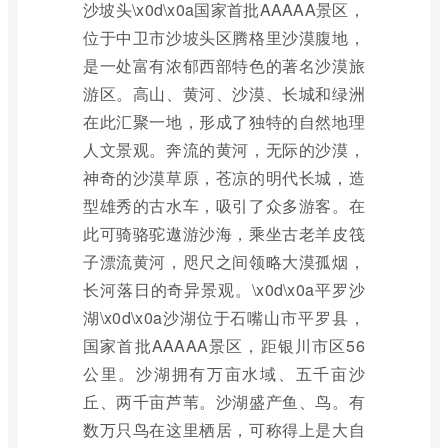
沙坡头\x0d\x0a国家首批AAAAA景区，
位于中卫市沙坡头区腾格里沙漠腹地，
是一处富有浓郁西部特色的著名沙漠旅
游区。高山、黄河、沙漠、长城和绿洲
在此汇聚一地，形成了独特的自然地理
人文景观。奔流的黄河，无际的沙漠，
神奇的沙漠草原，苍凉的明代长城，造
型雄秀的古水车，吸引了众多游客。在
此可骑骆驼遨游沙海，乘坐古老羊皮筏
子漂流黄河，咫尺之间领略大漠孤烟，
长河落日的奇异景观。\x0d\x0a平罗沙
湖\x0d\x0a沙湖位于石嘴山市平罗县，
国家首批AAAAA景区，距银川市区56
公里。沙湖拥有万亩水域、五千亩沙
丘、两千亩芦苇。沙湖盛产鱼、鸟。有
数万只鸟在这里栖居，可称得上是大自