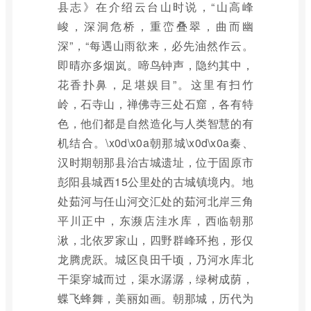
县志》在介绍云台山时说，“山高峰
峻，深洞危桥，重峦叠翠，曲而幽
深”，“每遇山雨欲来，必先油然作云。
即晴亦多烟岚。啼鸟钟声，隐约其中，
花香扑鼻，足堪娱目”。这里有扫竹
岭，石寺山，禅佛寺三处石窟，各有特
色，他们都是自然造化与人类智慧的有
机结合。\x0d\x0a朝那城\x0d\x0a秦、
汉时期朝那县治古城遗址，位于固原市
彭阳县城西15公里处的古城镇境内。地
处茹河与任山河交汇处的茹河北岸三角
平川正中，东濒店洼水库，西临朝那
湫，北依罗家山，四野群峰环抱，形仅
龙腾虎跃。城区良田千顷，乃河水库北
干渠穿城而过，渠水潺潺，绿树成荫，
蝶飞蜂舞，美丽如画。朝那城，历代为