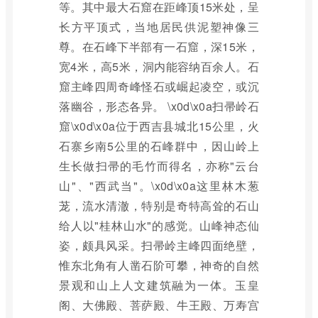
等。其中最大石窟在距峰顶15米处，呈
长方平顶式，当地居民供泥塑神像三
尊。在石峰下半部有一石窟，深15米，
宽4米，高5米，洞内能容纳百余人。石
窟主峰四周奇峰怪石或崛起凌空，或沉
落幽谷，形态各异。 \x0d\x0a扫帚岭石
窟\x0d\x0a位于西吉县城北15公里，火
石寨乡南5公里的石峰群中，因山岭上
生长做扫帚的毛竹而得名，亦称"云台
山"、"西武当"。\x0d\x0a这里林木葱
茏，流水清澈，特别是奇特高耸的石山
给人以"桂林山水"的感觉。山峰神态仙
姿，颇具风采。扫帚岭主峰四面绝壁，
惟东北角有人凿石阶可攀，神奇的自然
景观和山上人文建筑融为一体。玉皇
阁、大佛殿、菩萨殿、牛王殿、万寿宫