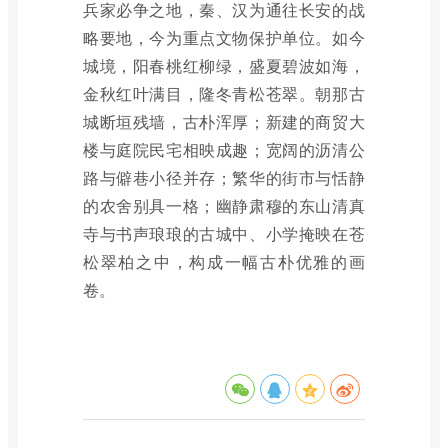
兵家必争之地，秦、汉为通往长安的战
略要地，今为重点文物保护单位。如今
城境，阳春桃红柳绿，盛夏碧波如海，
金秋红叶满目，隆冬青松苍翠。朝那古
城断垣残墙，古朴浑厚；新建的商贸大
楼与庭院民宅相映成趣；宽阔的沥清公
路与僻巷小径并存；繁华的街市与恬静
的农舍别具一格；幽静肃穆的东山清真
寺与书声琅琅的古城中、小学掩映在苍
松翠柏之中，构成一幅古朴优雅的画
卷。