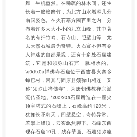
舞，生机盎然。在稀疏的林木间，还生
长着一簇簇箭竹，为北方山水增添几分
南国姿色。在火石寨方圆百里之内，分
布着许多大大小小的兀立山峰，其中著
名的有扫竹岭、石寺山、照壁山等，尤
以天然石城最为奇特。火石寨不但有令
人神迷的自然景观，还有十多处石窟建
筑，它是和须弥山石窟一脉相承的。
\x0d\x0a禅佛寺石窟位于西吉县火寨乡
蝉窑村，因其与固原县须弥山相连，又
称"须弥山禅佛寺"，为唐朝佛教禅宗派
流传圣地。\x0d\x0a石窟凿造在一座尖
顶宝塔式的石峰上，石峰高约120米，
犹如长矛刺天，四壁悬空，奇特异常。
若攀上峰顶，云雾飘然脚下。石峰东西
现存石窟10孔，残存壁画、石雕须弥座