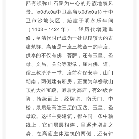
部有须弥山石窟为中心的丹霞地貌风
景。\x0d\x0a中卫高庙\x0d\x0a位于中
卫市沙坡头区，始建于明永乐年间
（1403－1424年），经历代增建重
修，至清代时已成为一处规模较大的古
建筑群。高庙是一座三教合一的寺庙。
供奉的不仅有佛、菩萨，还有玉皇、圣
母、文昌、关公等塑像，庙内佛、道、
儒三教济济一堂。庙前有保安寺，山门
朝南，两侧建有厢房，正面为单檐歇山
顶的大雄宝殿。殿后为高庙，有24级台
阶，拾级而上，经牌坊、南天门、中
楼，最后是高达三层的五岳、玉皇、圣
母殿。这些主要建筑，都在同一条中轴
线上，它们层层相连，呈逐步增高之
势。在高庙主体建筑的两侧，还有钟