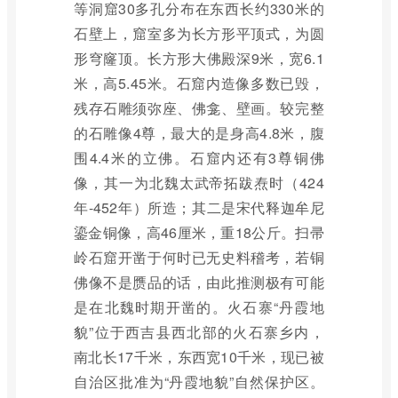
等洞窟30多孔分布在东西长约330米的
石壁上，窟室多为长方形平顶式，为圆
形穹窿顶。长方形大佛殿深9米，宽6.1
米，高5.45米。石窟内造像多数已毁，
残存石雕须弥座、佛龛、壁画。较完整
的石雕像4尊，最大的是身高4.8米，腹
围4.4米的立佛。石窟内还有3尊铜佛
像，其一为北魏太武帝拓跋焘时（424
年-452年）所造；其二是宋代释迦牟尼
鎏金铜像，高46厘米，重18公斤。扫帚
岭石窟开凿于何时已无史料稽考，若铜
佛像不是赝品的话，由此推测极有可能
是在北魏时期开凿的。火石寨“丹霞地
貌”位于西吉县西北部的火石寨乡内，
南北长17千米，东西宽10千米，现已被
自治区批准为“丹霞地貌”自然保护区。