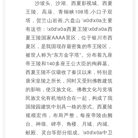
沙坡头、沙湖、西夏影视城、西夏
王陵、高庙、青铜峡108塔,小口子双
塔，贺兰山岩画,六盘山 \x0d\x0a主要
有这些：\x0d\x0a西夏王陵\x0d\x0a西
夏王陵国家AAAA景区，位于银川市西
夏区，是我国现存最密集的帝王陵区，
被世人称为“东方金字塔”。分布着九座
帝王陵和140多座王公大臣的殉葬墓。
西夏王陵不仅吸收了秦汉以来，特别是
唐宋皇陵之所长，同时又受到佛教建筑
的影响，使汉族文化、佛教文化与党项
民族文化有机地结合在一起，构成了我
国陵园建筑中别具一格的形式。西夏陵
规模宏伟，布局严整，每座帝陵由阙
台、神墙、碑亭、角楼、月城、内城、
献殿、灵台等部分组成。\x0d\x0a中卫