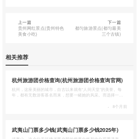
上一篇
下一篇
贵州网红景点(贵州特色
都匀旅游景点(都匀最美
美食小吃)
三个古镇)
相关推荐
杭州旅游团价格查询(杭州旅游团价格查询官网)
杭州，这座美丽的城市，自古以来就有“人间天堂”的美誉。每
年，都有无数游客慕名而来，想要一睹她的风采。而选择一个
合适的旅 ...
·
8个月前
武夷山门票多少钱(武夷山门票多少钱2025年)
武夷山，这个位于福建省西北部的世界自然和文化双重遗产