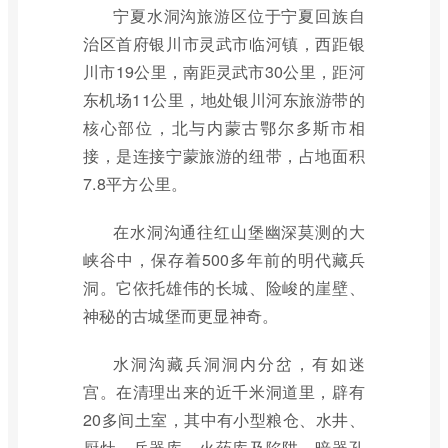
宁夏水洞沟旅游区位于宁夏回族自
治区首府银川市灵武市临河镇，西距银
川市19公里，南距灵武市30公里，距河
东机场11公里，地处银川河东旅游带的
核心部位，北与内蒙古鄂尔多斯市相
接，是连接宁蒙旅游的纽带，占地面积
7.8平方公里。
在水洞沟通往红山堡幽深莫测的大
峡谷中，保存着500多年前的明代藏兵
洞。它依托雄伟的长城、险峻的崖壁、
神秘的古城堡而更显神奇。
水洞沟藏兵洞洞内分岔，有如迷
宫。在清理出来的近千米洞道里，辟有
20多间土室，其中有小型粮仓、水井、
厨灶、兵器库、火药库及陷阱、暗器孔