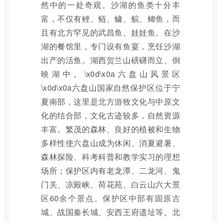
然中的一处奇观。沙湖的鱼类十分丰
富，不仅有鲤、鲢、鳙、鲩、鲫鱼，而
且有北方罕见的武昌鱼、娃娃鱼。在沙
湖的餐馆里，专门设有鱼宴，烹饪沙湖
出产的活鱼。湖西贺兰山磅礴而立、倒
映湖中。\x0d\x0a六盘山风景区
\x0d\x0a六盘山国家自然保护区位于宁
夏南部，这里是北方游牧文化与中原文
化的结合部，文化古迹较多，自然资源
丰富。繁茂的森林、良好的植被和生物
多样性使六盘山成为休闲、消夏避暑、
森林探险、科考科普和教学实习的理想
场所；保护区内有老龙潭、二龙河、鬼
门关、凉殿峡、荷花苑、白云山六大景
区60余个景点。保护区中部有固原古
城、战国秦长城、安西王府遗址等。北