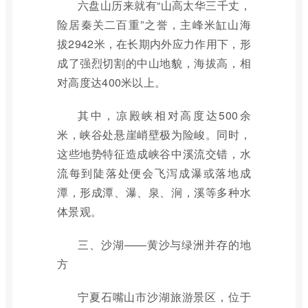
六盘山历来就有“山高太华三千丈，
险居秦关二百重”之誉，主峰米缸山海
拔2942米，在长期内外应力作用下，形
成了强烈切割的中山地貌，海拔高，相
对高度达400米以上。
其中，凉殿峡相对高度达500余
米，峡谷处悬崖峭壁极为险峻。同时，
这些地势特征造成峡谷中溪流交错，水
流每到陡落处便会飞泻成瀑或落地成
潭，形成潭、瀑、泉、涧，溪等多种水
体景观。
三、沙湖——黄沙与绿洲并存的地
方
宁夏石嘴山市沙湖旅游景区，位于