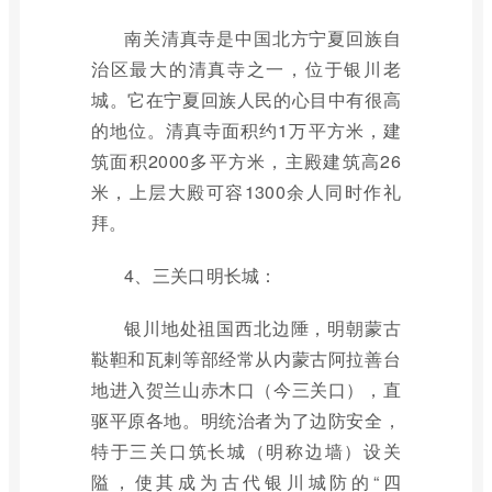
南关清真寺是中国北方宁夏回族自
治区最大的清真寺之一，位于银川老
城。它在宁夏回族人民的心目中有很高
的地位。清真寺面积约1万平方米，建
筑面积2000多平方米，主殿建筑高26
米，上层大殿可容1300余人同时作礼
拜。
4、三关口明长城：
银川地处祖国西北边陲，明朝蒙古
鞑靼和瓦剌等部经常从内蒙古阿拉善台
地进入贺兰山赤木口（今三关口），直
驱平原各地。明统治者为了边防安全，
特于三关口筑长城（明称边墙）设关
隘，使其成为古代银川城防的“四