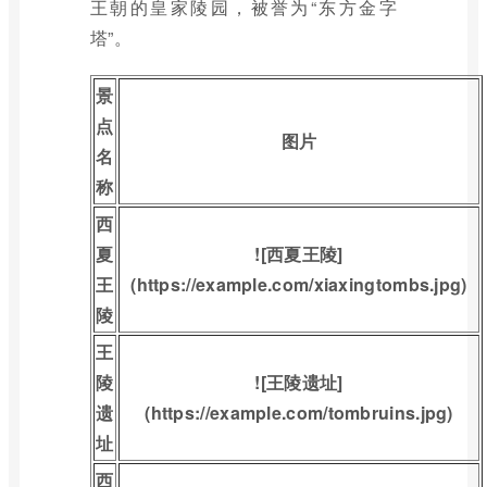
王朝的皇家陵园，被誉为“东方金字
塔”。
景
点
图片
名
称
西
夏
![西夏王陵]
王
(https://example.com/xiaxingtombs.jpg)
陵
王
陵
![王陵遗址]
遗
(https://example.com/tombruins.jpg)
址
西