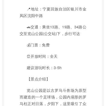
📍地址：宁夏回族自治区银川市金
凤区沈阳中路‎
🚗交通：乘坐13路、19路、34路公
交至览山公园(公交站)下，步行可达
💰门票：免费
⏰开放时间：全天
建议游玩时长：3-5h
【景点介绍】
览山公园是以古罗马斗兽场为原型
而建造的一个足球场，公园内扇形的罗
马柱正对日落，夕阳下，这里吸引了众