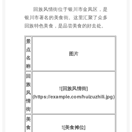
回族风情街位于银川市金凤区，是
银川市著名的美食街。这里汇聚了众多
回族特色美食，是品尝美食的好去处。
景
点
图片
名
称
回
族
![回族风情街]
风
(https://example.com/huizuzhili.jpg)
情
街
美
食
![美食摊位]