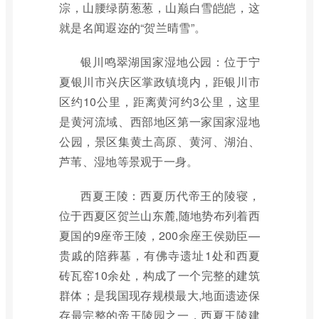
淙，山腰绿荫葱葱，山巅白雪皑皑，这
就是名闻遐迩的“贺兰晴雪”。
银川鸣翠湖国家湿地公园：位于宁
夏银川市兴庆区掌政镇境内，距银川市
区约10公里，距离黄河约3公里，这里
是黄河流域、西部地区第一家国家湿地
公园，景区集黄土高原、黄河、湖泊、
芦苇、湿地等景观于一身。
西夏王陵：西夏历代帝王的陵寝，
位于西夏区贺兰山东麓,随地势布列着西
夏国的9座帝王陵，200余座王侯勋臣—
贵戚的陪葬墓，有佛寺遗址1处和西夏
砖瓦窑10余处，构成了一个完整的建筑
群体；是我国现存规模最大,地面遗迹保
存最完整的帝王陵园之一，西夏王陵建