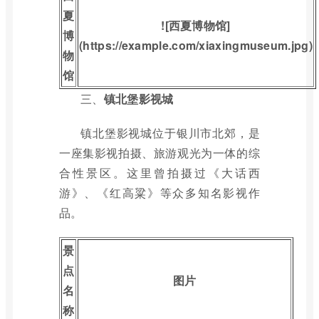
夏
![西夏博物馆]
博
(https://example.com/xiaxingmuseum.jpg)
物
馆
三、
镇北堡影视城
镇北堡影视城位于银川市北郊，是
一座集影视拍摄、旅游观光为一体的综
合性景区。这里曾拍摄过《大话西
游》、《红高粱》等众多知名影视作
品。
景
点
图片
名
称