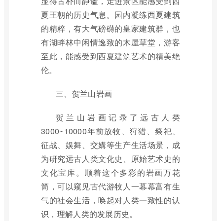
显得古朴而静谧，走进景区能感受到西
夏王朝的历史气息。园内凝练西夏建筑
的精粹，有大气磅礴的皇家建筑群，也
有湖畔林中闲情逸致的木屋草堂，游客
至此，能感受到西夏建筑艺术的精美绝
伦。
三、贺兰山岩画
贺兰山岩画记录了远古人类
3000~10000年前放牧、狩猎、祭祀、
征战、娱舞、交媾等生产生活场景，成
为研究远古人类文化史、原始艺术史的
文化宝库。顺着这个多彩的岩画万花
筒，可以窥见古代游牧人一幕幕富有生
气的社会生活，唤起对人类一致性的认
识，理解人类的发展历史。