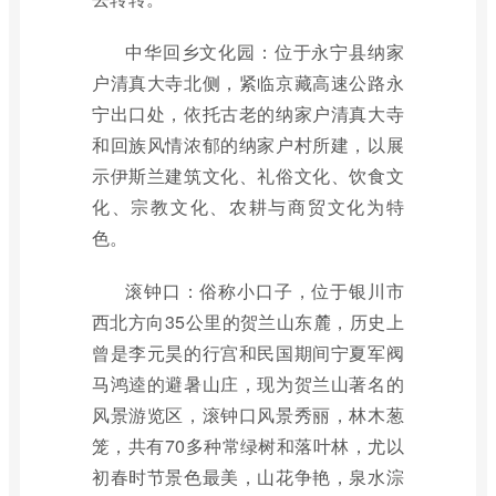
中华回乡文化园：位于永宁县纳家
户清真大寺北侧，紧临京藏高速公路永
宁出口处，依托古老的纳家户清真大寺
和回族风情浓郁的纳家户村所建，以展
示伊斯兰建筑文化、礼俗文化、饮食文
化、宗教文化、农耕与商贸文化为特
色。
滚钟口：俗称小口子，位于银川市
西北方向35公里的贺兰山东麓，历史上
曾是李元昊的行宫和民国期间宁夏军阀
马鸿逵的避暑山庄，现为贺兰山著名的
风景游览区，滚钟口风景秀丽，林木葱
笼，共有70多种常绿树和落叶林，尤以
初春时节景色最美，山花争艳，泉水淙