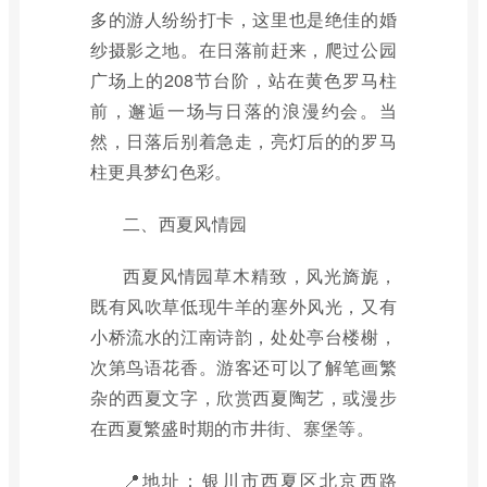
多的游人纷纷打卡，这里也是绝佳的婚
纱摄影之地。在日落前赶来，爬过公园
广场上的208节台阶，站在黄色罗马柱
前，邂逅一场与日落的浪漫约会。当
然，日落后别着急走，亮灯后的的罗马
柱更具梦幻色彩。
二、西夏风情园
西夏风情园草木精致，风光旖旎，
既有风吹草低现牛羊的塞外风光，又有
小桥流水的江南诗韵，处处亭台楼榭，
次第鸟语花香。游客还可以了解笔画繁
杂的西夏文字，欣赏西夏陶艺，或漫步
在西夏繁盛时期的市井街、寨堡等。
📍地址：银川市西夏区北京西路