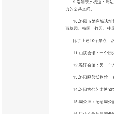
9.洛浦亲水栈道：周
力的公共空间。
10.洛阳市隋唐城遗
百草园、梅园、竹园、桂
除了上述10个景点，
11.山陕会馆：一个
12.潞泽会馆：另一
13.洛阳匾额博物馆
14.洛阳古代艺术博
15.周公庙：纪念周
16.里外文化创意产