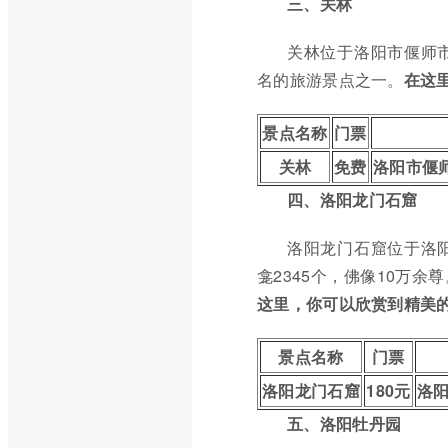
三、关林
关林位于洛阳市偃师
名的旅游景点之一。
在这
景点名称
门票
关林
免费
洛阳市偃
四、洛阳龙门石窟
洛阳龙门石窟位于洛
龛2345个，佛像10万余尊
这里，你可以欣赏到精美
景点名称
门票
洛阳龙门石窟
180元
洛
五、洛阳牡丹园