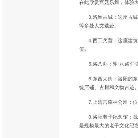
在此欣赏宫廷乐舞，体验
3.洛邑古城：这座古
等多处人文遗迹。
4.西工兵营：这座建
值。
5.洛八办：即“八路
6.东西大街：洛阳的
统店铺、古树和文物古迹
7.上清宫森林公园：
8.洛阳老子纪念馆：
是规模最大的老子文化纪