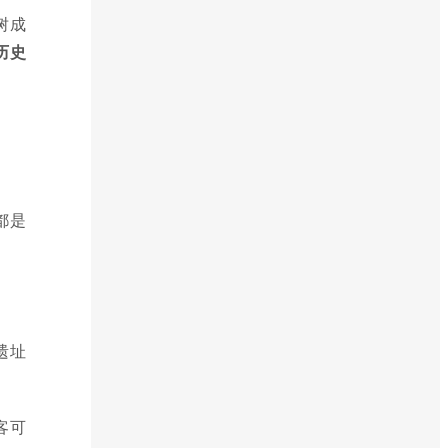
树成
历史
都是
遗址
客可