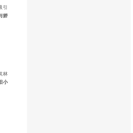
吸引
与娇
筑林
阳小