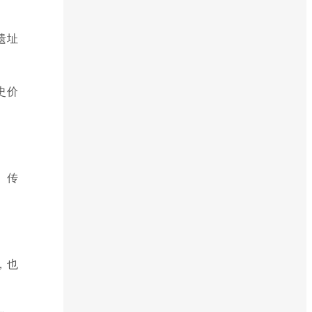
遗址
史价
。
、传
，也