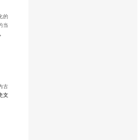
化的
的当
。
内古
史文