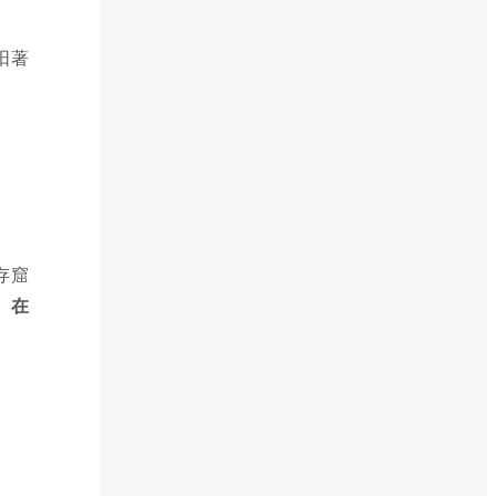
阳著
存窟
。在