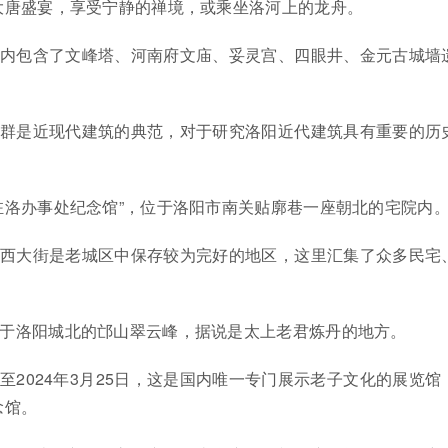
大唐盛宴，享受宁静的禅境，或乘坐洛河上的龙舟。
城内包含了文峰塔、河南府文庙、妥灵宫、四眼井、金元古城墙
筑群是近现代建筑的典范，对于研究洛阳近代建筑具有重要的历
军驻洛办事处纪念馆”，位于洛阳市南关贴廓巷一座朝北的宅院内
东西大街是老城区中保存较为完好的地区，这里汇集了众多民宅
。
位于洛阳城北的邙山翠云峰，据说是太上老君炼丹的地方。
截至2024年3月25日，这是国内唯一专门展示老子文化的展览馆
念馆。