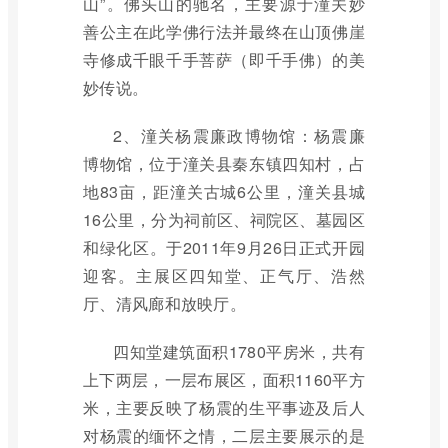
山”。佛头山的驰名，主要源于潼关妙
善公主在此学佛行法并最终在山顶佛崖
寺修成千眼千手菩萨（即千手佛）的美
妙传说。
2、潼关杨震廉政博物馆：杨震廉
博物馆，位于潼关县秦东镇四知村，占
地83亩，距潼关古城6公里，潼关县城
16公里，分为祠前区、祠院区、墓园区
和绿化区。于2011年9月26日正式开园
迎客。主展区四知堂、正气厅、浩然
厅、清风廊和放映厅。
四知堂建筑面积1780平房米，共有
上下两层，一层布展区，面积1160平方
米，主要反映了杨震的生平事迹及后人
对杨震的缅怀之情，二层主要展示的是