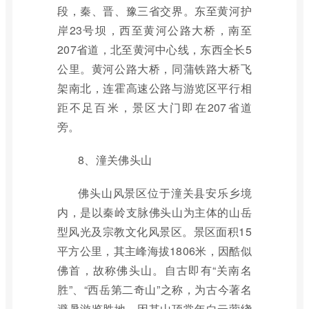
段，秦、晋、豫三省交界。东至黄河护
岸23号坝，西至黄河公路大桥，南至
207省道，北至黄河中心线，东西全长5
公里。黄河公路大桥，同蒲铁路大桥飞
架南北，连霍高速公路与游览区平行相
距不足百米，景区大门即在207省道
旁。
8、潼关佛头山
佛头山风景区位于潼关县安乐乡境
内，是以秦岭支脉佛头山为主体的山岳
型风光及宗教文化风景区。景区面积15
平方公里，其主峰海拔1806米，因酷似
佛首，故称佛头山。自古即有“关南名
胜”、“西岳第二奇山”之称，为古今著名
避暑游览胜地。因其山顶常年白云萦绕