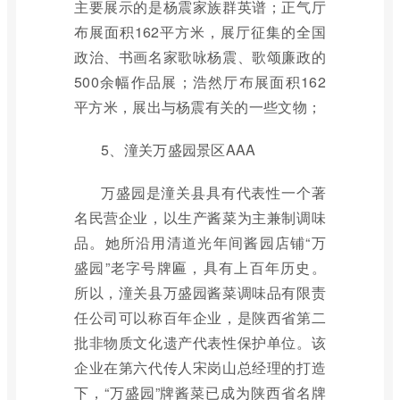
主要展示的是杨震家族群英谱；正气厅
布展面积162平方米，展厅征集的全国
政治、书画名家歌咏杨震、歌颂廉政的
500余幅作品展；浩然厅布展面积162
平方米，展出与杨震有关的一些文物；
5、潼关万盛园景区AAA
万盛园是潼关县具有代表性一个著
名民营企业，以生产酱菜为主兼制调味
品。她所沿用清道光年间酱园店铺“万
盛园”老字号牌匾，具有上百年历史。
所以，潼关县万盛园酱菜调味品有限责
任公司可以称百年企业，是陕西省第二
批非物质文化遗产代表性保护单位。该
企业在第六代传人宋岗山总经理的打造
下，“万盛园”牌酱菜已成为陕西省名牌