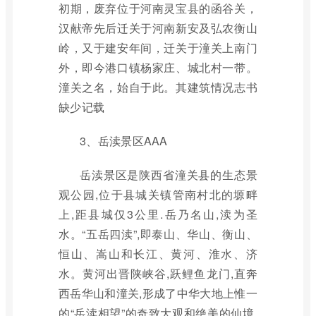
初期，废弃位于河南灵宝县的函谷关，
汉献帝先后迁关于河南新安及弘农衡山
岭，又于建安年间，迁关于潼关上南门
外，即今港口镇杨家庄、城北村一带。
潼关之名，始自于此。其建筑情况志书
缺少记载
3、岳渎景区AAA
岳渎景区是陕西省潼关县的生态景
观公园,位于县城关镇管南村北的塬畔
上,距县城仅3公里.岳乃名山,渎为圣
水。“五岳四渎”,即泰山、华山、衡山、
恒山、嵩山和长江、黄河、淮水、济
水。黄河出晋陕峡谷,跃鲤鱼龙门,直奔
西岳华山和潼关,形成了中华大地上惟一
的“岳渎相望”的奇致大观和绝美的仙境.