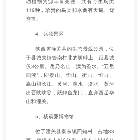
动植物资源丰富完整，共有野生鸟类
119种，珍贵的鸟类和水禽有天鹅、鸳
鸯等。
4、岳渎景区
陕西省潼关县的生态景观公园，位
于县城关镇管南村北的塬畔上，距县城
仅3公里。岳乃名山，渎为圣水。“五岳
四渎”，即泰山、华山、衡山、恒山、
嵩山和长江、黄河、淮水、济水。黄河
出晋陕峡谷，跃鲤鱼龙门，直奔西岳华
山和潼关。
5、杨震廉博物馆
位于潼关县秦东镇四知村，占地83
亩，距潼关古城6公里，潼关县城16公