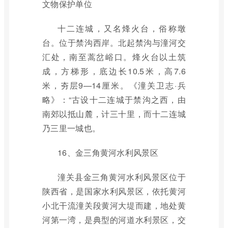
文物保护单位
十二连城，又名烽火台，俗称墩
台。位于禁沟西岸。北起禁沟与潼河交
汇处，南至蒿岔峪口。烽火台以土筑
成，方梯形，底边长10.5米，高7.6
米，夯层9—14厘米。《潼关卫志·兵
略》：“古设十二连城于禁沟之西，由
南郊以抵山麓，计三十里，而十二连城
乃三里一城也。
16、金三角黄河水利风景区
潼关县金三角黄河水利风景区位于
陕西省，是国家水利风景区，依托黄河
小北干流潼关段黄河大堤而建，地处黄
河第一湾，是典型的河道水利景区，交