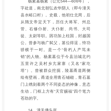
杨素墓杨素（公元544—606年），
字处道，南北朝弘农华阴人（即今潼关
县水峪口村）。史载，他初仕北周，后
从隋文帝定天下，历任大将军、州总
管、右修仆射、大仆射、尚书、大司
徒、太尉等职。因功加上柱国，封越国
公。曾参与杨广弑父，篡位得逞，恃功
骄横于一时。是一个“骨朽人产骂未
销”的人物。杨素墓位于今县治城北约
五里许之吴村乡亢家寨（又名“家圪
塔”）。曾被群众挖掘，陵墓甬道两侧
绘有壁画，甬道全用青石铺砌，青石墓
门上镌刻着两个不同姿态的神像，意态
生动，门框上方有“天官赐福”四个笔力
苍劲的字。
14、潼关佛头崖