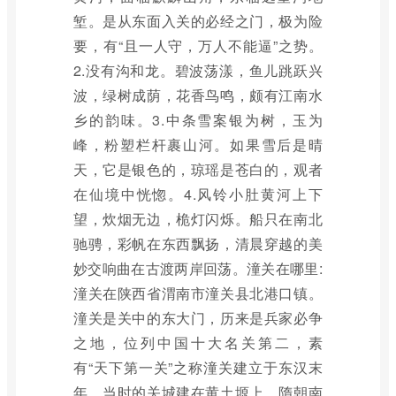
堑。是从东面入关的必经之门，极为险
要，有“且一人守，万人不能逼”之势。
2.没有沟和龙。碧波荡漾，鱼儿跳跃兴
波，绿树成荫，花香鸟鸣，颇有江南水
乡的韵味。3.中条雪案银为树，玉为
峰，粉塑栏杆裹山河。如果雪后是晴
天，它是银色的，琼瑶是苍白的，观者
在仙境中恍惚。4.风铃小肚黄河上下
望，炊烟无边，桅灯闪烁。船只在南北
驰骋，彩帆在东西飘扬，清晨穿越的美
妙交响曲在古渡两岸回荡。潼关在哪里:
潼关在陕西省渭南市潼关县北港口镇。
潼关是关中的东大门，历来是兵家必争
之地，位列中国十大名关第二，素
有“天下第一关”之称潼关建立于东汉末
年。当时的关城建在黄土塬上，隋朝南