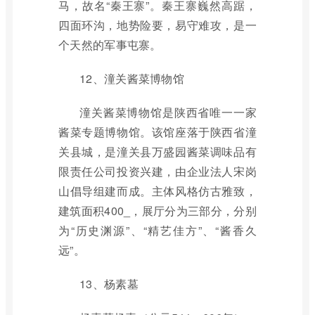
马，故名“秦王寨”。秦王寨巍然高踞，
四面环沟，地势险要，易守难攻，是一
个天然的军事屯寨。
12、潼关酱菜博物馆
潼关酱菜博物馆是陕西省唯一一家
酱菜专题博物馆。该馆座落于陕西省潼
关县城，是潼关县万盛园酱菜调味品有
限责任公司投资兴建，由企业法人宋岗
山倡导组建而成。主体风格仿古雅致，
建筑面积400_，展厅分为三部分，分别
为“历史渊源”、“精艺佳方”、“酱香久
远”。
13、杨素墓