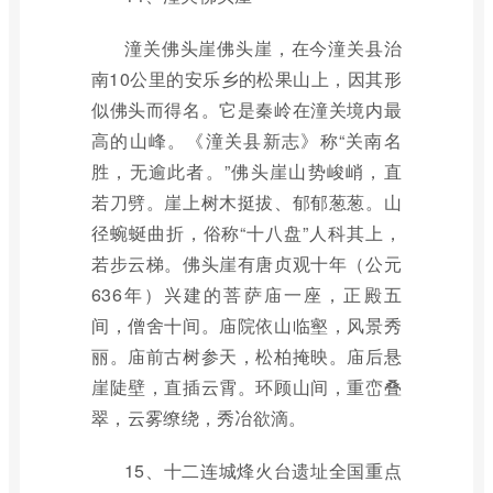
潼关佛头崖佛头崖，在今潼关县治
南10公里的安乐乡的松果山上，因其形
似佛头而得名。它是秦岭在潼关境内最
高的山峰。《潼关县新志》称“关南名
胜，无逾此者。”佛头崖山势峻峭，直
若刀劈。崖上树木挺拔、郁郁葱葱。山
径蜿蜒曲折，俗称“十八盘”人科其上，
若步云梯。佛头崖有唐贞观十年（公元
636年）兴建的菩萨庙一座，正殿五
间，僧舍十间。庙院依山临壑，风景秀
丽。庙前古树参天，松柏掩映。庙后悬
崖陡壁，直插云霄。环顾山间，重峦叠
翠，云雾缭绕，秀冶欲滴。
15、十二连城烽火台遗址全国重点