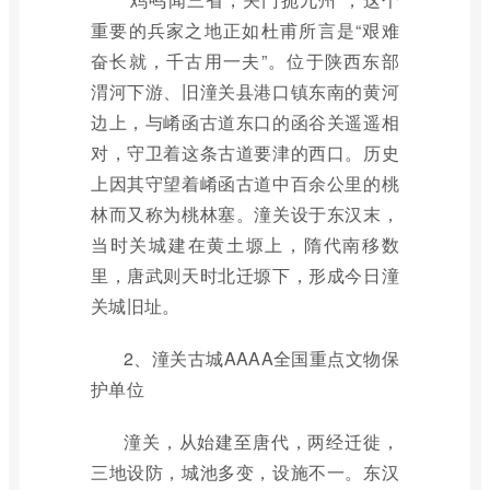
重要的兵家之地正如杜甫所言是“艰难
奋长就，千古用一夫”。位于陕西东部
渭河下游、旧潼关县港口镇东南的黄河
边上，与崤函古道东口的函谷关遥遥相
对，守卫着这条古道要津的西口。历史
上因其守望着崤函古道中百余公里的桃
林而又称为桃林塞。潼关设于东汉末，
当时关城建在黄土塬上，隋代南移数
里，唐武则天时北迁塬下，形成今日潼
关城旧址。
2、潼关古城AAAA全国重点文物保
护单位
潼关，从始建至唐代，两经迁徙，
三地设防，城池多变，设施不一。东汉