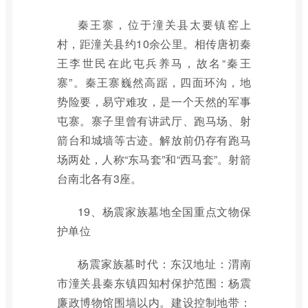
秦王寨，位于潼关县太要镇窑上
村，距潼关县约10余公里。相传唐初秦
王李世民在此屯兵养马，故名“秦王
寨”。秦王寨巍然高踞，四面环沟，地
势险要，易守难攻，是一个天然的军事
屯寨。寨子里曾有讲武厅、跑马场、射
箭台和城墙等古迹。解放前仍存有跑马
场两处，人称“东马套”和“西马套”。射箭
台南北各有3座。
19、杨震家族墓地全国重点文物保
护单位
杨震家族墓时代：东汉地址：渭南
市潼关县秦东镇四知村保护范围：杨震
廉政博物馆围墙以内。建设控制地带：