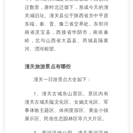
迁数里，唐时北迁塬下，形成今天的潼
关城旧址。潼关县位于陕西省关中平原
东端，秦、晋、豫三省交界处。东邻河
南省灵宝县，西接省华阴市，南依秦
岭，北与山西省大荔县、芮城县隔黄
河、渭河相望。
潼关旅游景点有哪些
潼关一日游景点大全如下：
1、潼关古城东山景区。景区内有
潼关古城关隘文化区、女娲文化区、军
事体验主题区、休闲度假区、黄金小镇
展示区、民俗生态园林区等六大片区。
2、黄河湿地公园。潼关黄河湿地