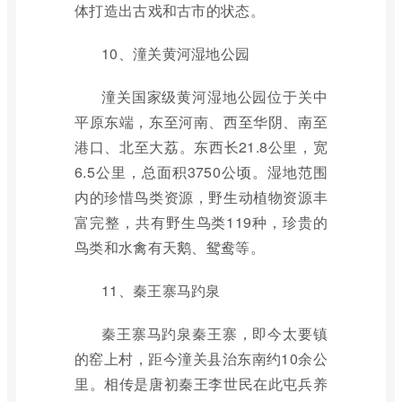
体打造出古戏和古市的状态。
10、潼关黄河湿地公园
潼关国家级黄河湿地公园位于关中
平原东端，东至河南、西至华阴、南至
港口、北至大荔。东西长21.8公里，宽
6.5公里，总面积3750公顷。湿地范围
内的珍惜鸟类资源，野生动植物资源丰
富完整，共有野生鸟类119种，珍贵的
鸟类和水禽有天鹅、鸳鸯等。
11、秦王寨马趵泉
秦王寨马趵泉秦王寨，即今太要镇
的窑上村，距今潼关县治东南约10余公
里。相传是唐初秦王李世民在此屯兵养