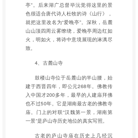
亭”。后来湖广总督毕沅觉得这里的景
色很适合唐代诗人杜牧的诗《山行》，
就把这里改名为“爱晚亭”。深秋，岳麓
山山顶四周云雾缭绕，爱晚亭周边红如
火，明如火，将诗中意境展现的淋漓尽
致。
4、古麓山寺
鼓楼山寺位于岳麓山的半山腰，始
建于西晋四年，即公元268年。佛教传
入中国才200多年，最早的人建庙拜佛
也不过50年。它是湖南最古老的佛教寺
庙。门上的对联“汉魏第一景，湖南第
一景”是庐山寺历史地位的真实写照。
古老的庐山寺庙在历史上几经沉