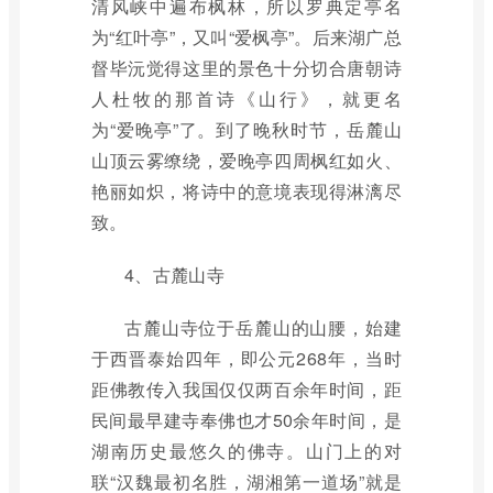
清风峡中遍布枫林，所以罗典定亭名
为“红叶亭”，又叫“爱枫亭”。后来湖广总
督毕沅觉得这里的景色十分切合唐朝诗
人杜牧的那首诗《山行》，就更名
为“爱晚亭”了。到了晚秋时节，岳麓山
山顶云雾缭绕，爱晚亭四周枫红如火、
艳丽如炽，将诗中的意境表现得淋漓尽
致。
4、古麓山寺
古麓山寺位于岳麓山的山腰，始建
于西晋泰始四年，即公元268年，当时
距佛教传入我国仅仅两百余年时间，距
民间最早建寺奉佛也才50余年时间，是
湖南历史最悠久的佛寺。山门上的对
联“汉魏最初名胜，湖湘第一道场”就是