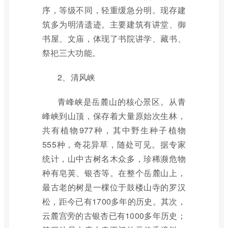
序，等级不同，轻重缓急分明。现存建
筑多为明清遗迹。主要建筑有讲堂、御
书屋、文庙，体现了书院讲学、藏书、
祭祀三大功能。
2、清风峡
青峰峡是岳麓山的核心景区。从青
峰峡到山顶，保存着大量原始次生林，
共有植物977种，其中野生种子植物
555种，奇花异草，随处可见。据专家
统计，山中古树名木众多，珍稀濒危物
种有皂荚、银杏等。在整个岳麓山上，
最古老的树是一棵位于鼓楼山寺的罗汉
松，距今已有1700多年的历史。其次，
云麓宫旁的古银杏已有1000多年历史；