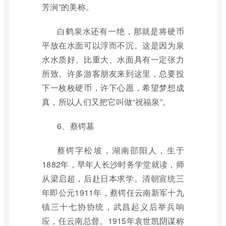
芳涧”的美称。
白鹤泉水还有一绝，那就是将硬币
平放在水面可以浮而不沉。这是因为泉
水水质好、比重大、水面具有一定张力
所致。许多游客朋友来到这里，总要投
下一枚枚硬币，许下心愿，希望梦想成
真，所以人们又把它叫做“祝福泉”。
6、蔡锷墓
蔡锷字松坡，湖南邵阳人，生于
1882年，早年人长沙时务学堂就读，师
从梁启超，后赴日本求学。清朝宣统三
年即公元1911年，蔡锷任云南新军十九
镇三十七协协统，武昌起义后举兵响
应，任云南总督。1915年袁世凯阴谋称