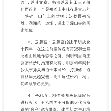
碑”，以其文章、书法以及刻工三者俱
佳而得名，也是岳麓山中现存最古老的
一块碑。山门上的对联：汉魏最初名
胜，湖湘第一道场，说出了麓山寺的历
史地位。
3、云麓宫：云麓宫始建于明成化
十四年，在这之前据传说有黄冠羽士慕
此名山胜地作静修之所。到明朝吉简王
就藩长沙时始建有此宫，明嘉靖年间长
沙太守孙复与道士李可经主持加修，道
宫格局更趋完善，周围遍植松柏、桐，
使峰顶景色更美。
4、舍利塔：相传释迦牟尼圆寂后
进行火化，有八国国王分取他火化后所
得的“舍利”建塔供奉。建国初对舍利塔