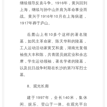
继续领导反袁斗争。1916年，黄兴回到
上海，继续与孙中山并肩为革命事业而
战。黄兴于1916年10月在上海病逝，
1917年葬于庐山。
岳麓山上有10多个这样的著名陵
墓，如民主革命家、陈天华和的陵墓，
工人运动活动家黄艾和庞，湖南光复领
袖焦大丰和陈，共青团员姚宏业和余志
摩，学生运动领袖，著名学者的陵墓，
以及抗日战争时期在长沙的第73军烈士
墓。
8、观光长廊
建于1997年，全长140米，集休
闲、娱乐、登山于一体。在观光平台