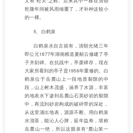
又有“松关”之称。后来其中一株在清朝
乾隆年间被风雨倾覆了，才补种这较小
的一棵。
5、白鹤泉
白鹤泉水自古就有，清朝光绪三年
即公元1877年湖南粮道夏献云修建了亭
子并刻碑。在抗战中，亭废碑存，现在
大家所看到的亭子是1956年重修的。白
鹤泉位于岳麓山上一段地质裂隙的中
段，山上树木茂盛，涵养了水源，丰富
的地表水下渗到岳麓山石英砂岩的裂隙
中，再流到砂岩构成的破碎带的深处，
从这里涌出地表，源源不断。用白鹤泉
水沏茶，能沁人心脾，延年益寿，堪称
岳麓山一绝，所以这眼泉有“麓山第一