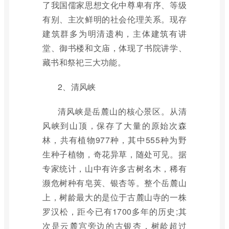
了我国儒家思想文化中尊卑有序、等级
有别、主次鲜明的社会伦理关系。现存
建筑群多为明清遗构，主体建筑有讲
堂、御书楼和文庙，体现了书院讲学、
藏书和祭祀三大功能。
2、清风峡
清风峡是岳麓山的核心景区。从清
风峡到山顶，保存了大量的原始次森
林，共有植物977种，其中555种为野
生种子植物，奇花异草，随处可见。据
专家统计，山中有许多古树名木，稀有
濒危树种有皂荚、银杏等。整个岳麓山
上，树龄最大的是位于古麓山寺的一株
罗汉松，距今已有1700多年的历史;其
次是云麓宫旁边的古银杏，树龄超过