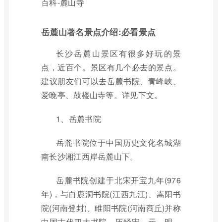
百科-麓山寺
岳麓山著名景点介绍:必看景点
长沙岳麓山景区有很多好玩的景
点，近百个。景区有几个必去的景点。
建议朋友们可以去岳麓书院、青峰峡、
爱晚亭、鼓楼山寺等。详见下文。
1、岳麓书院
岳麓书院位于中国历史文化名城湖
南长沙湘江西岸岳麓山下。
岳麓书院创建于北宋开宝九年(976
年)，与白鹿洞书院(江西九江)、嵩阳书
院(河南登封)、睢阳书院(河南商丘)并称
中国古代四大书院。历经宋、元、明、