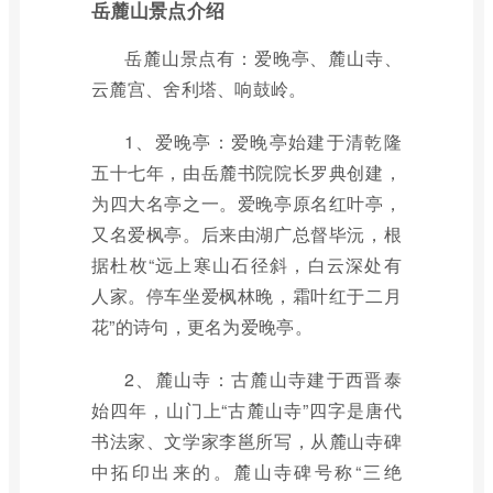
岳麓山景点介绍
岳麓山景点有：爱晚亭、麓山寺、
云麓宫、舍利塔、响鼓岭。
1、爱晚亭：爱晚亭始建于清乾隆
五十七年，由岳麓书院院长罗典创建，
为四大名亭之一。爱晚亭原名红叶亭，
又名爱枫亭。后来由湖广总督毕沅，根
据杜枚“远上寒山石径斜，白云深处有
人家。停车坐爱枫林晚，霜叶红于二月
花”的诗句，更名为爱晚亭。
2、麓山寺：古麓山寺建于西晋泰
始四年，山门上“古麓山寺”四字是唐代
书法家、文学家李邕所写，从麓山寺碑
中拓印出来的。麓山寺碑号称“三绝