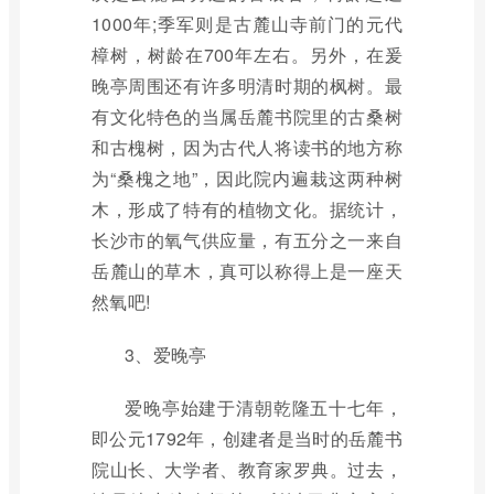
1000年;季军则是古麓山寺前门的元代
樟树，树龄在700年左右。另外，在爰
晚亭周围还有许多明清时期的枫树。最
有文化特色的当属岳麓书院里的古桑树
和古槐树，因为古代人将读书的地方称
为“桑槐之地”，因此院内遍栽这两种树
木，形成了特有的植物文化。据统计，
长沙市的氧气供应量，有五分之一来自
岳麓山的草木，真可以称得上是一座天
然氧吧!
3、爱晚亭
爱晚亭始建于清朝乾隆五十七年，
即公元1792年，创建者是当时的岳麓书
院山长、大学者、教育家罗典。过去，