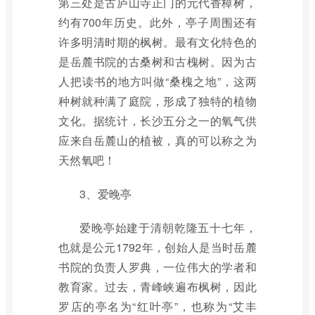
第三处是古庐山寺正门的元代香樟树，
约有700年历史。此外，亭子周围还有
许多明清时期的枫树。最有文化特色的
是岳麓书院的古桑树和古槐树。因为古
人把读书的地方叫做“桑槐之地”，这两
种树就种满了庭院，形成了独特的植物
文化。据统计，长沙五分之一的氧气供
应来自岳麓山的植被，真的可以称之为
天然氧吧！
3、爱晚亭
爱晚亭始建于清朝乾隆五十七年，
也就是公元1792年，创始人是当时岳麓
书院的负责人罗典，一位伟大的学者和
教育家。过去，青峰峡遍布枫树，因此
罗店的亭名为“红叶亭”，也称为“艾丰