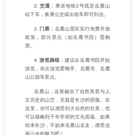
2.
交通
：乘坐地铁2号线至岳麓山
站下车，换乘公交或出租车即可到达。
3.
门票
：岳麓山景区实行免费开放
政策，部分景点（如岳麓书院）需购
票。
4.
游览路线
：建议从岳麓书院开始
游览，依次游览爱晚亭、岳麓寺、岳麓
山公园等景点。
岳麓山，这座融合了自然美景与人
文历史的山峦，无疑是长沙的骄傲。在
这里，你可以感受到大自然的壮美，也
可以领略到千年学府的文化底蕴。如果
你来长沙，不妨来岳麓山走走，感受这
座山水的魅力吧！