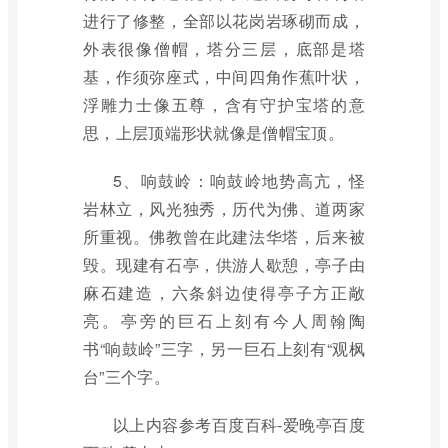
进行了修整，全部以花岗岩琢砌而成，
外表很像僧帽，塔分三层，底部是塔
基，作须弥座式，中间四角作蕉叶状，
浮雕力士像五尊，含有守护宝塔的意
思，上层顶端形状就像是僧帽宝顶。
5、响鼓岭：响鼓岭地势高亢，怪
岩林立，风光独秀，历代为佛、道两家
所重视。佛教曾在此建法华塔，后来被
毁。现建有石亭，供游人歇憩，亭子由
麻石建造，六条斜边使得亭子方正敞
亮。亭旁的巨石上刻有今人周翰陶
书“响鼓岭”三字，另一巨石上刻有“观枫
台”三个字。
以上内容参考百度百科-爱晚亭百度