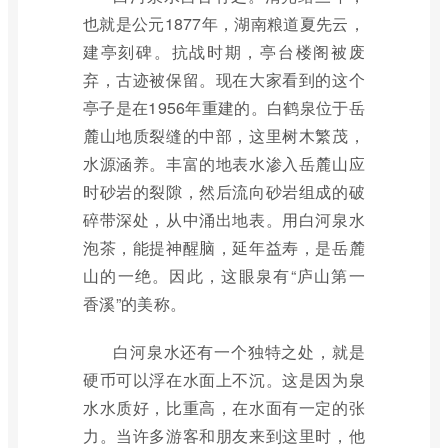
也就是公元1877年，湖南粮道夏先云，
建亭刻碑。抗战时期，亭台楼阁被废
弃，古迹被保留。现在大家看到的这个
亭子是在1956年重建的。白鹤泉位于岳
麓山地质裂缝的中部，这里树木繁茂，
水源涵养。丰富的地表水渗入岳麓山应
时砂岩的裂隙，然后流向砂岩组成的破
碎带深处，从中涌出地表。用白河泉水
泡茶，能提神醒脑，延年益寿，是岳麓
山的一绝。因此，这眼泉有“庐山第一
香溪”的美称。
白河泉水还有一个独特之处，就是
硬币可以浮在水面上不沉。这是因为泉
水水质好，比重高，在水面有一定的张
力。当许多游客和朋友来到这里时，他