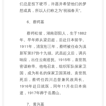
们总是投下硬币，许愿并希望他们的梦
想成真，所以人们称之为“祝福春天”。
6、蔡锷墓
蔡锷松坡，湖南邵阳人，生于1882
年。早年师从梁启超，后赴日本留学。
1911年，清宣彤三年，蔡锷被任命为滇
新军第37协十九镇。武昌起义后，调兵
响应，出任云南巡抚。1915年，袁世凯
密谋称帝。他电召袁，组织军队保家卫
国，成为有名的保家卫国英雄。袁世凯
死后，蔡锷任四川总督兼民政局长。
1916年赴日就医，同年11月在日本病
逝，1917年葬于岳麓山。
7、黄兴墓