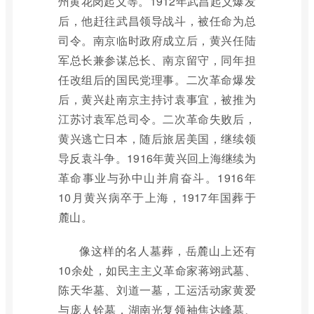
州黄花岗起义等。1912年武昌起义爆发
后，他赶往武昌领导战斗，被任命为总
司令。南京临时政府成立后，黄兴任陆
军总长兼参谋总长、南京留守，同年担
任改组后的国民党理事。二次革命爆发
后，黄兴赴南京主持讨袁事宜，被推为
江苏讨袁军总司令。二次革命失败后，
黄兴逃亡日本，随后旅居美国，继续领
导反袁斗争。1916年黄兴回上海继续为
革命事业与孙中山并肩奋斗。1916年
10月黄兴病卒于上海，1917年国葬于
麓山。
像这样的名人墓葬，岳麓山上还有
10余处，如民主主义革命家蒋翊武墓、
陈天华墓、刘道一墓，工运活动家黄爱
与庞人铨墓，湖南光复领袖焦达峰墓、