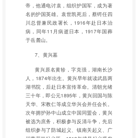
帝，他通电讨袁，组织护国军，成为著
名的护国英雄。袁世凯死后，蔡锷任四
川总督兼民政署长，1916年赴日本治
病，同年11月病逝日本，1917年国葬
于岳麓山。
7、黄兴墓
黄兴原名黄轸，字克强，湖南长沙
人，1874年出生。黄兴早年就读武昌两
湖书院，后赴日本宣传革命。清朝光绪
三十年，即公元1895年，黄兴回国与陈
天华、宋教仁等成立华兴会并任会长。
次年拥护孙中山成立中国同盟会，黄兴
被选为庶务，积极参与反清斗争，先后
组织参与了防城起义、镇南关起义、广