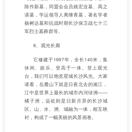
陈作新墓，同盟会会员姚宏业墓、禹之
谟墓，学运领导人离继青墓，著名学者
杨树达墓和抗战时期长沙保卫战七十三
军烈士墓葬群等。
8、观光长廊
它修建于1997年，全长140米，集
休闲、娱乐、登高于一体。登上观光
台，我们可以饱览星城长沙风光。大家
请看，岳麓山下就是日夜北去的湘江，
江中是世界上最长的城市内河绿洲——
橘子洲，远处则是日新月异的长沙城
区。山、水、洲、城融为一体，相互映
衬，构成了一幅美丽的风景画卷。