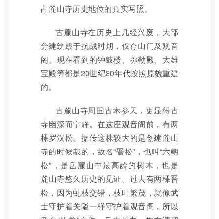
占麓山寺历史地位的真实写照。
古麓山寺在历史上几经兴废，大部
分建筑毁于抗战时期，仅存山门及观音
阁。现在看到的钟鼓楼、弥勒殿、大雄
宝殿等都是20世纪80年代按照原貌重建
的。
古麓山寺周围古木参天，更显得古
寺幽深而宁静。在这座观音阁前，有两
棵罗汉松。据传这株较大的是创建麓山
寺的时候栽的，故名“晋松”，也叫“六朝
松”，是岳麓山中最高龄的树木，也是
麓山寺悠久历史的见证。过去有两棵晋
松，因为虬枝交错，枝叶繁茂，就像武
士守护着关隘一样守护着观音阁，所以