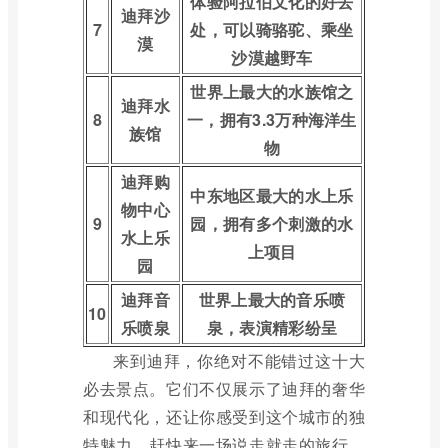
体验阿拉伯文化的好去
迪拜沙
7
处，可以骑骆驼、乘坐
漠
沙漠越野车
世界上最大的水族馆之
迪拜水
8
一，拥有3.3万种海洋生
族馆
物
迪拜购
中东地区最大的水上乐
物中心
9
园，拥有多个刺激的水
水上乐
上项目
园
迪拜音
世界上最大的音乐喷
10
乐喷泉
泉，表演精彩纷呈
来到迪拜，你绝对不能错过这十大
必去景点。它们不仅展示了迪拜的奢华
和现代化，还让你感受到这个城市的独
特魅力。赶快来一场说走就走的旅行，