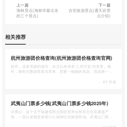
上一篇
下一篇
海林景点(海林市最出名
吉安旅游景点(通天岩景
的三个景点)
点介绍)
相关推荐
杭州旅游团价格查询(杭州旅游团价格查询官网)
杭州，这座美丽的城市，自古以来就有“人间天堂”的美誉。每
年，都有无数游客慕名而来，想要一睹她的风采。而选择一个
合适的旅 ...
·
8个月前
武夷山门票多少钱(武夷山门票多少钱2025年)
武夷山，这个位于福建省西北部的世界自然和文化双重遗产
地，一直以来都是游客们心驰神往的旅游胜地。武夷山门票多
少钱呢？本 ...