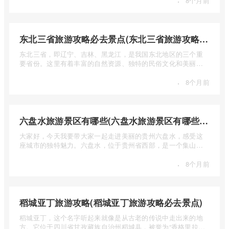
·
8个月前
东北三省旅游攻略必去景点(东北三省旅游攻略必去景点视频介绍)
东北三省，即辽宁、吉林、黑龙江，是我国东北地区的三个重
要省份。这里有着丰富的自然资源、独特的民俗文化和美丽的
自然风光 ...
·
8个月前
六盘水旅游景区有哪些(六盘水旅游景区有哪些景点值得去)
大家好，今天我要带大家一起走进美丽的贵州六盘水，感受这
座城市的独特魅力。六盘水，位于贵州省西部，是一个集山水
风光、民 ...
·
8个月前
稻城亚丁旅游攻略(稻城亚丁旅游攻略必去景点)
稻城亚丁，这个名字听起来就像是从古老的传说中走出来的地
方。它位于四川省甘孜藏族自治州稻城县，被誉为“香格里拉的