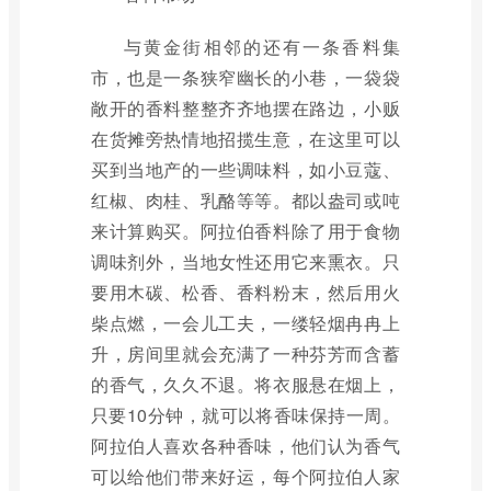
与黄金街相邻的还有一条香料集
市，也是一条狭窄幽长的小巷，一袋袋
敞开的香料整整齐齐地摆在路边，小贩
在货摊旁热情地招揽生意，在这里可以
买到当地产的一些调味料，如小豆蔻、
红椒、肉桂、乳酪等等。都以盎司或吨
来计算购买。阿拉伯香料除了用于食物
调味剂外，当地女性还用它来熏衣。只
要用木碳、松香、香料粉末，然后用火
柴点燃，一会儿工夫，一缕轻烟冉冉上
升，房间里就会充满了一种芬芳而含蓄
的香气，久久不退。将衣服悬在烟上，
只要10分钟，就可以将香味保持一周。
阿拉伯人喜欢各种香味，他们认为香气
可以给他们带来好运，每个阿拉伯人家