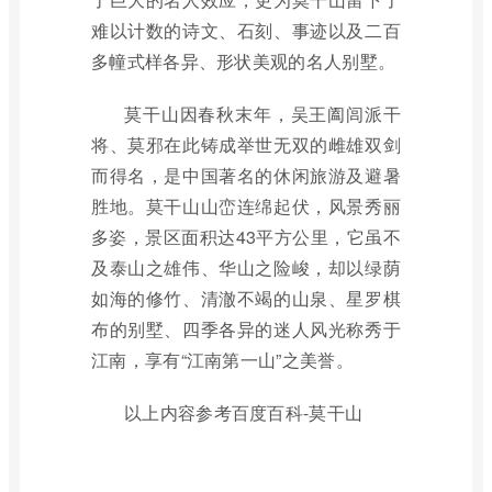
难以计数的诗文、石刻、事迹以及二百
多幢式样各异、形状美观的名人别墅。
莫干山因春秋末年，吴王阖闾派干
将、莫邪在此铸成举世无双的雌雄双剑
而得名，是中国著名的休闲旅游及避暑
胜地。莫干山山峦连绵起伏，风景秀丽
多姿，景区面积达43平方公里，它虽不
及泰山之雄伟、华山之险峻，却以绿荫
如海的修竹、清澈不竭的山泉、星罗棋
布的别墅、四季各异的迷人风光称秀于
江南，享有“江南第一山”之美誉。
以上内容参考百度百科-莫干山