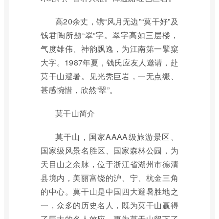
高20余丈，镌“风月无边”“莫干好”及
钱君陶所题“翠”字。翠字高如三层楼，
气度雄伟、神韵飘逸，为江南第一擘窠
大字。1987年夏，钱氏应友人邀请，赴
莫干山避暑。见光秃巨岩，一无点缀、
甚感惋惜，欣然“翠”。
莫干山简介
莫干山，国家AAAA级旅游景区、
国家级风景名胜区、国家森林公园，为
天目山之余脉，位于浙江省湖州市德清
县境内，美丽富饶的沪、宁、杭金三角
的中心。莫干山是中国四大避暑胜地之
一，众多的历史名人，既为莫干山赢得
了巨大的名人效应，更为莫干山留下了