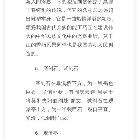
游人的深思：它的塑造固然依据于莫邪
干将铸剑的传说，但它的含意却远远超
出雕塑本身，它是一曲热情洋溢的颂歌,
颂扬我国古代众多的能工巧匠在建设伟
大的中华民族文化中的光辉业绩。莫干
山的秀丽风景同样也是我国劳动人民创
造的。
5、磨剑石、试剑石
磨剑石在阜溪桥下方，为一黑褐色
巨石，呈侧卧状，有周庆云镌“周吴干
将莫邪夫妇磨剑处”篆文。试剑石在观
瀑亭上方，为一半裂巨石，裂口平直、
光滑，似剑削而成。
6、观瀑亭