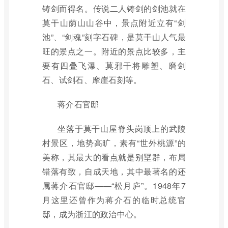
铸剑而得名。传说二人铸剑的剑池就在
莫干山荫山山谷中，景点附近立有“剑
池”、“剑魂”刻字石碑，是莫干山人气最
旺的景点之一。附近的景点比较多，主
要有四叠飞瀑、莫邪干将雕塑、磨剑
石、试剑石、摩崖石刻等。
蒋介石官邸
坐落于莫干山屋脊头岗顶上的武陵
村景区，地势高旷，素有“世外桃源”的
美称，其最大的看点就是别墅群，布局
错落有致，自成天地，其中最著名的还
属蒋介石官邸——“松月庐”。1948年7
月这里还曾作为蒋介石的临时总统官
邸，成为浙江的政治中心。