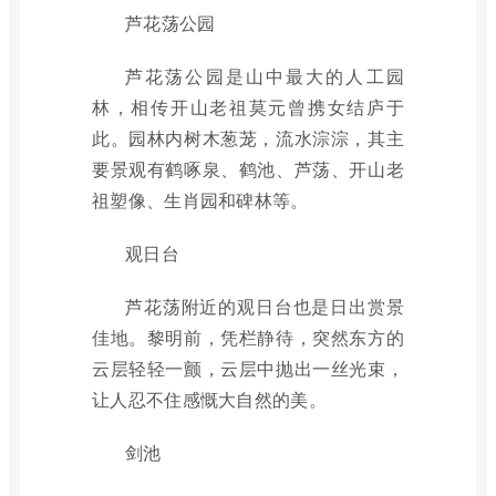
芦花荡公园
芦花荡公园是山中最大的人工园
林，相传开山老祖莫元曾携女结庐于
此。园林内树木葱茏，流水淙淙，其主
要景观有鹤啄泉、鹤池、芦荡、开山老
祖塑像、生肖园和碑林等。
观日台
芦花荡附近的观日台也是日出赏景
佳地。黎明前，凭栏静待，突然东方的
云层轻轻一颤，云层中抛出一丝光束，
让人忍不住感慨大自然的美。
剑池