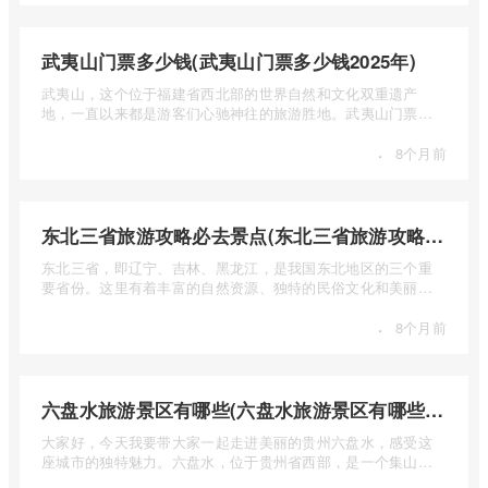
武夷山门票多少钱(武夷山门票多少钱2025年)
武夷山，这个位于福建省西北部的世界自然和文化双重遗产
地，一直以来都是游客们心驰神往的旅游胜地。武夷山门票多
少钱呢？本 ...
·
8个月前
东北三省旅游攻略必去景点(东北三省旅游攻略必去景点视频介绍)
东北三省，即辽宁、吉林、黑龙江，是我国东北地区的三个重
要省份。这里有着丰富的自然资源、独特的民俗文化和美丽的
自然风光 ...
·
8个月前
六盘水旅游景区有哪些(六盘水旅游景区有哪些景点值得去)
大家好，今天我要带大家一起走进美丽的贵州六盘水，感受这
座城市的独特魅力。六盘水，位于贵州省西部，是一个集山水
风光、民 ...