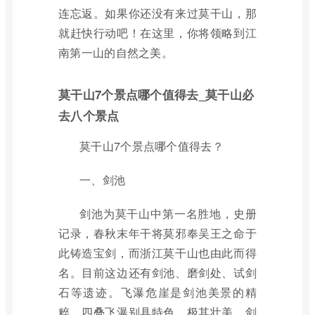
连忘返。如果你还没有来过莫干山，那
就赶快行动吧！在这里，你将领略到江
南第一山的自然之美。
莫干山7个景点哪个值得去_莫干山必
去八个景点
莫干山7个景点哪个值得去？
一、剑池
剑池为莫干山中第一名胜地，史册
记录，春秋末年干将莫邪奉吴王之命于
此铸造宝剑，而浙江莫干山也由此而得
名。目前这边还有剑池、磨剑处、试剑
石等遗迹。飞瀑危崖是剑池美景的精
粹，四叠飞瀑别具特色，极其壮美。剑