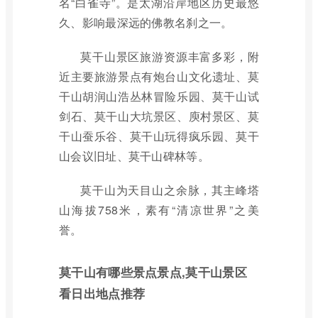
名“白雀寺”。是太湖沿岸地区历史最悠
久、影响最深远的佛教名刹之一。
莫干山景区旅游资源丰富多彩，附
近主要旅游景点有炮台山文化遗址、莫
干山胡润山浩丛林冒险乐园、莫干山试
剑石、莫干山大坑景区、庾村景区、莫
干山蚕乐谷、莫干山玩得疯乐园、莫干
山会议旧址、莫干山碑林等。
莫干山为天目山之余脉，其主峰塔
山海拔758米，素有“清凉世界”之美
誉。
莫干山有哪些景点景点,莫干山景区
看日出地点推荐