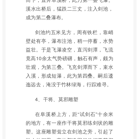
溪水出桥后，猛跌二三丈，注入剑池，
成为第二叠瀑布。
剑池约五米见方，周有铁栏，靠峭
壁处有亭，瀑布注池，稍一停蓄，水势
益壮。于是飞瀑凌空，直泻剑潭，飞流
竟高10余太气势磅礴，触石有声，颇为
壮观，为第三叠。飞充剑潭而下，束水
入溪，形成短瀑，此为第四叠。嗣后逶
迤远去，淹没于竹林绿海，行踪难寻。
4、干将、莫邪雕塑
在阜溪桥上方，距“试剑石”十余米
的地方，有一座作干将莫邪练剑状的雕
塑。这座雕塑耸立在剑池之旁，引起了