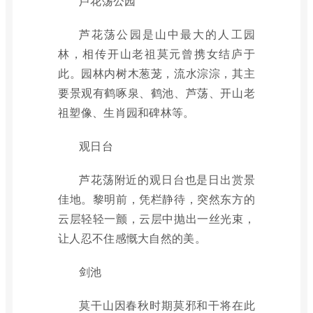
芦花荡公园
芦花荡公园是山中最大的人工园
林，相传开山老祖莫元曾携女结庐于
此。园林内树木葱茏，流水淙淙，其主
要景观有鹤啄泉、鹤池、芦荡、开山老
祖塑像、生肖园和碑林等。
观日台
芦花荡附近的观日台也是日出赏景
佳地。黎明前，凭栏静待，突然东方的
云层轻轻一颤，云层中抛出一丝光束，
让人忍不住感慨大自然的美。
剑池
莫干山因春秋时期莫邪和干将在此