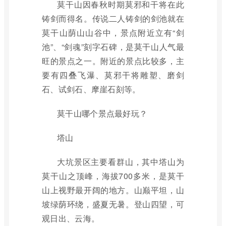
莫干山因春秋时期莫邪和干将在此
铸剑而得名。传说二人铸剑的剑池就在
莫干山荫山山谷中，景点附近立有“剑
池”、“剑魂”刻字石碑，是莫干山人气最
旺的景点之一。附近的景点比较多，主
要有四叠飞瀑、莫邪干将雕塑、磨剑
石、试剑石、摩崖石刻等。
莫干山哪个景点最好玩？
塔山
大坑景区主要看群山，其中塔山为
莫干山之顶峰，海拔700多米，是莫干
山上视野最开阔的地方。山巅平坦，山
坡绿荫环绕，盛夏无暑。登山四望，可
观日出、云海。