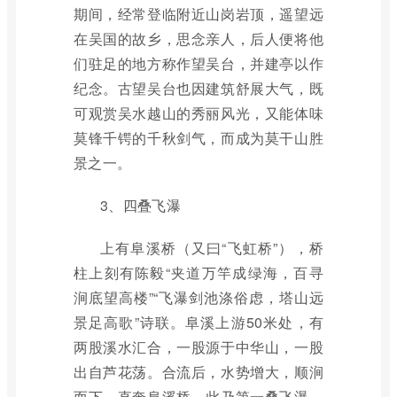
期间，经常登临附近山岗岩顶，遥望远
在吴国的故乡，思念亲人，后人便将他
们驻足的地方称作望吴台，并建亭以作
纪念。古望吴台也因建筑舒展大气，既
可观赏吴水越山的秀丽风光，又能体味
莫锋千锷的千秋剑气，而成为莫干山胜
景之一。
3、四叠飞瀑
上有阜溪桥（又曰“飞虹桥”），桥
柱上刻有陈毅“夹道万竿成绿海，百寻
涧底望高楼”“飞瀑剑池涤俗虑，塔山远
景足高歌”诗联。阜溪上游50米处，有
两股溪水汇合，一股源于中华山，一股
出自芦花荡。合流后，水势增大，顺涧
而下，直奔阜溪桥，此乃第一叠飞瀑。