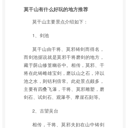
莫干山有什么好玩的地方推荐
莫干山主要景点介绍如下：
1、剑池
莫干山由干将、莫邪铸剑而得名，
而剑池据说就是莫邪干将磨剑的地方，
藏于荫山修篁幽谷中。相传，莫邪、干
将在此铸雌雄宝剑，磨以山之石，淬以
池之水，则铦利倍常。此处景点颇多，
主要有四叠飞瀑，干将、莫邪雕塑，磨
剑石、试剑石、观瀑亭、摩崖石刻等。
2、古望吴台
相传，干将、莫邪夫妇在山中铸剑