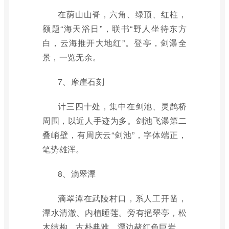
在荫山山脊，六角、绿顶、红柱，
额题“海天浴日”，联书“野人坐待东方
白，云海推开大地红”。登亭，剑瀑全
景，一览无余。
7、摩崖石刻
计三四十处，集中在剑池、灵鹊桥
周围，以近人手迹为多。剑池飞瀑第二
叠峭壁，有周庆云“剑池”，字体端正，
笔势雄浑。
8、滴翠潭
滴翠潭在武陵村口，系人工开凿，
潭水清澈、内植睡莲。旁有挹翠亭，松
木结构、古朴典雅。潭边赭红色巨岩。