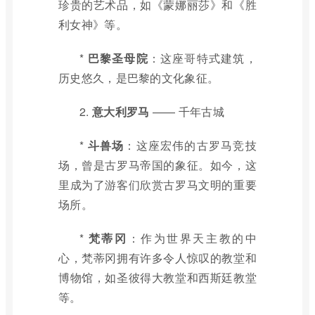
珍贵的艺术品，如《蒙娜丽莎》和《胜
利女神》等。
*
巴黎圣母院
：这座哥特式建筑，
历史悠久，是巴黎的文化象征。
2.
意大利罗马
—— 千年古城
*
斗兽场
：这座宏伟的古罗马竞技
场，曾是古罗马帝国的象征。如今，这
里成为了游客们欣赏古罗马文明的重要
场所。
*
梵蒂冈
：作为世界天主教的中
心，梵蒂冈拥有许多令人惊叹的教堂和
博物馆，如圣彼得大教堂和西斯廷教堂
等。