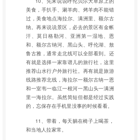
10、先来说说呼伦贝尔大草原上的
美食，手扒手、涮羊肉、烤羊肉不能错
过，美食地点海拉尔、满洲里、额尔古
纳。再来说说景区，必去的景区有金帐
汗、莫日格勒河、亚洲第一湿地、恩
和、额尔古纳河、黑山头、呼伦湖、敖
鲁古雅，通常走北线可以全部看到。还
有就是选择一家靠谱儿的旅行社，这里
推荐山水行户外旅行社。再有就是旅游
线路推荐北线，海拉尔一额尔古纳一恩
和一室韦一临江一根河一黑山头一满洲
里一海拉尔。虽然简短但都是经过实践
的，忘保存在手机里没事的时候看看。
11、带着，每天躺在椅子上喝茶，
和当地人拉家常。