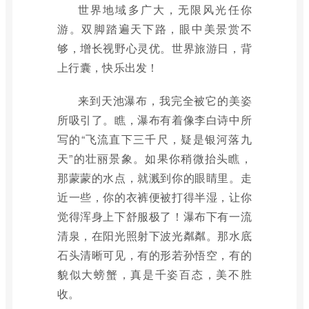
世界地域多广大，无限风光任你
游。双脚踏遍天下路，眼中美景赏不
够，增长视野心灵优。世界旅游日，背
上行囊，快乐出发！
来到天池瀑布，我完全被它的美姿
所吸引了。瞧，瀑布有着像李白诗中所
写的“飞流直下三千尺，疑是银河落九
天”的壮丽景象。如果你稍微抬头瞧，
那蒙蒙的水点，就溅到你的眼睛里。走
近一些，你的衣裤便被打得半湿，让你
觉得浑身上下舒服极了！瀑布下有一流
清泉，在阳光照射下波光粼粼。那水底
石头清晰可见，有的形若孙悟空，有的
貌似大螃蟹，真是千姿百态，美不胜
收。