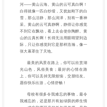
河——黄山云海。黄山的云可真白啊！
白得就像一匹白纱缎，又犹如刚下的白
雪，那么洁静，那么润泽，别有一番神
采。黄山的云可真静啊，静得让你感觉
不到它在飘动，看上去会使你陶醉。黄
山的云真长啊！长得无法用眼睛望到边
际，只让你感觉到它是那样浩瀚，像一
张大幕罩住了天地。
最美的风景在路上，你可以欣赏湖
光山色，风俗美食；最好的心情在路
上，你可以丢掉无限烦恼，交朋结友。
愿你快乐出游，心情舒畅！
母校有很多令我难忘的事物，最令
我难忘的，还是那片有如绿荫的师生情