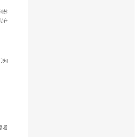
到苏
能在
们知
是看