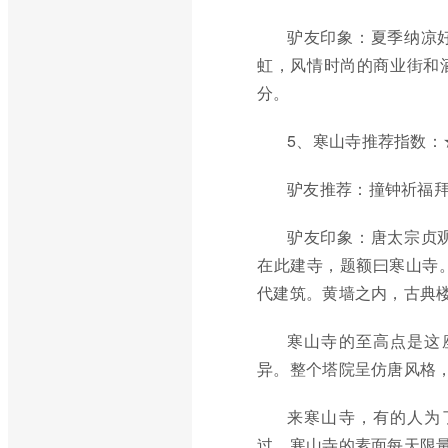
驴友印象：夏季纳凉
虹，风情时尚的商业街和
分。
5、寒山寺推荐指数：
驴友推荐：撞钟祈福
驴友印象：唐太宗贞
在此建寺，题额曰寒山寺。
代建筑。黄墙之内，古典
寒山寺的至高点是这
异。整个塔院呈仿唐风格
来寒山寺，有的人为
过，寒山寺的素面每天限量