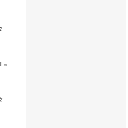
物，
州古
吃，