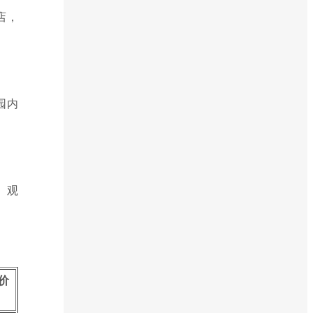
店，
园内
、观
价