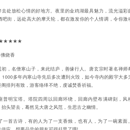
好去处放松心情的好地方。夜里的金鸡湖最具魅力，流光溢彩
酒吧街，远处高大的摩天轮，都在激发你的个人情调，令你激
★★★★★
拜佛烧香
观初，名僧寒山子，来此结庐，善缘行人。唐玄宗时著名禅师
1000多年内寒山寺先后多次遭到火毁，如今寺内的殿宇大多
楼阁排列有致，游客络绎不绝，虔诚焚香祈福。
座普明宝塔。塔院四周以回廊环绕，回廊内壁布满碑刻，风
，抬头望去，蓦然见大唐之风范，生思古之幽情。
了一首古诗，有的人为了一支香烛，也有人，为了一碗素面
供应，想要品尝的朋友可得赶早了哦!