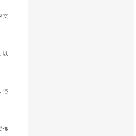
林交
，以
，还
受佛