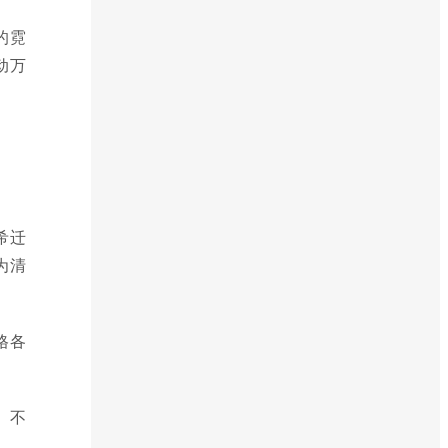
的霓
动万
希迁
为清
格各
。不