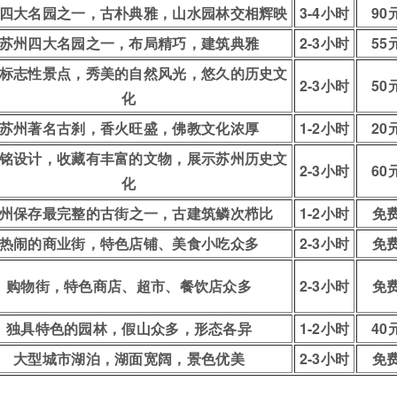
四大名园之一，古朴典雅，山水园林交相辉映
3-4小时
90
苏州四大名园之一，布局精巧，建筑典雅
2-3小时
55
标志性景点，秀美的自然风光，悠久的历史文
2-3小时
50
化
苏州著名古刹，香火旺盛，佛教文化浓厚
1-2小时
20
铭设计，收藏有丰富的文物，展示苏州历史文
2-3小时
60
化
州保存最完整的古街之一，古建筑鳞次栉比
1-2小时
免
热闹的商业街，特色店铺、美食小吃众多
2-3小时
免
购物街，特色商店、超市、餐饮店众多
2-3小时
免
独具特色的园林，假山众多，形态各异
1-2小时
40
大型城市湖泊，湖面宽阔，景色优美
2-3小时
免