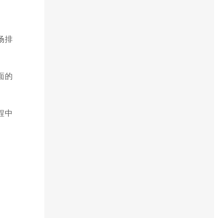
场排
面的
程中