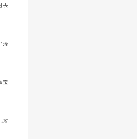
过去
马蜂
淘宝
儿攻