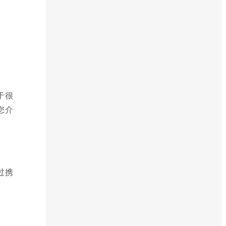
于很
您介
过携