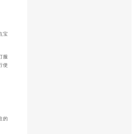
点宝
订服
行使
往的