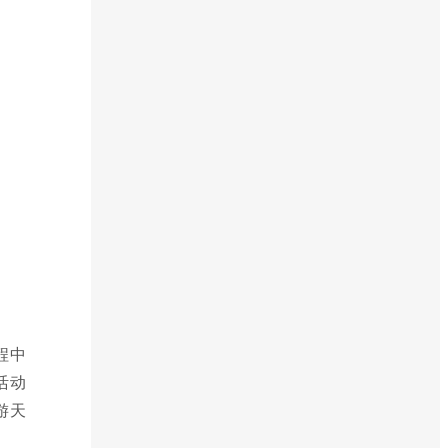
程中
活动
游天